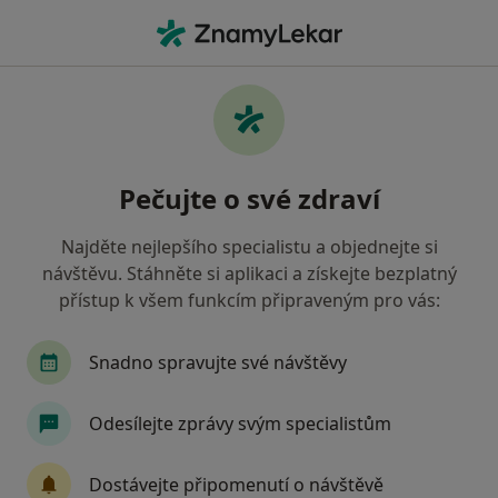
Hla
Psycholog • Poděbrady, středočeský
Filtry
Mapa
Psycholog Poděbrady
Pečujte o své zdraví
Jak řadíme výsledky vyhledávání?
Najděte nejlepšího specialistu a objednejte si
návštěvu. Stáhněte si aplikaci a získejte bezplatný
Jakou pojišťovnu máte?
přístup k všem funkcím připraveným pro vás:
Snadno spravujte své návštěvy
Odesílejte zprávy svým specialistům
Dostávejte připomenutí o návštěvě