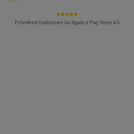
Mgr. Radana Rovena Štěpánková
·
Více
Psycholog, Psychoterapeut, Terapeut
Průměrné hodnocení na Apple a Play Store 4.5
109 názorů
Adresa
Online
Nám. Přemyslovců 169, Nymburk
•
Mapa
Psycholog Nymburk a Manželská poradna
Konzultace pro páry
900 Kč
Tento specialista nenabízí online rezervaci termínu na této adrese.
Rezervovat termín