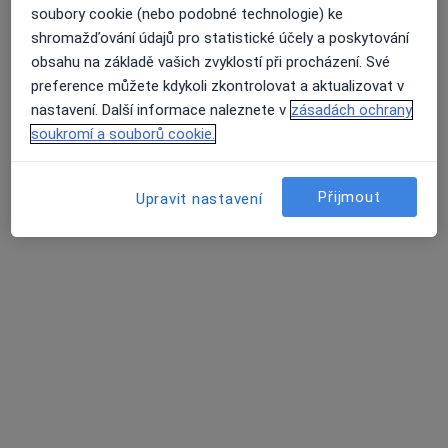
soubory cookie (nebo podobné technologie) ke
shromažďování údajů pro statistické účely a poskytování
obsahu na základě vašich zvyklostí při procházení. Své
preference můžete kdykoli zkontrolovat a aktualizovat v
Vladimír Marček, Ph.D.
nastavení. Další informace naleznete v
zásadách ochrany
·
Více
Psycholog, Psychoterapeut
soukromí a souborů cookie.
124 názorů
Konzultace online
1 500 Kč
Přijmout
Upravit nastavení
Tento specialista nenabízí online rezervaci termínu na této adrese.
Rezervovat termín