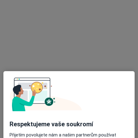
PhDr. Eva Wagnerová
·
Více
Psycholog, Terapeut, Kouč
33 názorů
Konzultace online
999 Kč
Tento specialista nenabízí online rezervaci termínu na této adrese.
Rezervovat termín
Respektujeme vaše soukromí
Přijetím povolujete nám a našim partnerům používat