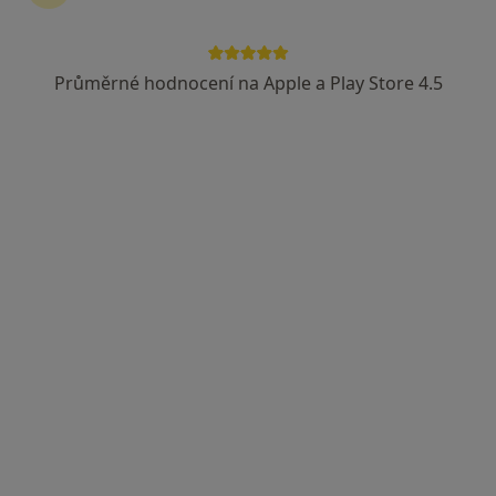
Mgr. Radana Rovena Štěpánková
·
Více
Psycholog, Psychoterapeut, Terapeut
Průměrné hodnocení na Apple a Play Store 4.5
109 názorů
Adresa
Online
Nám. Přemyslovců 169, Nymburk
•
Mapa
Psycholog Nymburk a Manželská poradna
Konzultace pro páry
900 Kč
Tento specialista nenabízí online rezervaci termínu na této adrese.
Rezervovat termín