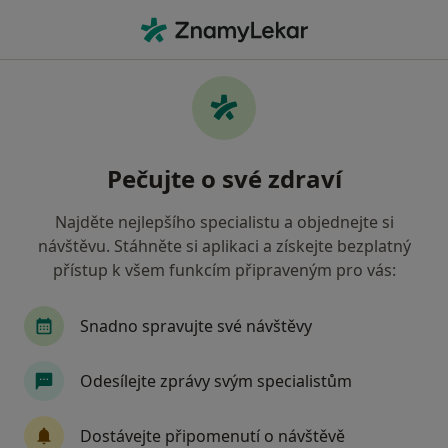
Hla
Psycholog • Nymburk, středočeský
Filtry
Mapa
Psycholog Nymburk
Pečujte o své zdraví
Jak řadíme výsledky vyhledávání?
Najděte nejlepšího specialistu a objednejte si
návštěvu. Stáhněte si aplikaci a získejte bezplatný
Jakou pojišťovnu máte?
přístup k všem funkcím připraveným pro vás:
Snadno spravujte své návštěvy
Odesílejte zprávy svým specialistům
Dostávejte připomenutí o návštěvě