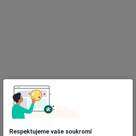
PhDr. Eva Wagnerová
·
Více
Psycholog, Terapeut, Kouč
33 názorů
Konzultace online
999 Kč
Tento specialista nenabízí online rezervaci termínu na této adrese.
Rezervovat termín
Respektujeme vaše soukromí