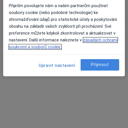
Přijetím povolujete nám a našim partnerům používat
soubory cookie (nebo podobné technologie) ke
shromažďování údajů pro statistické účely a poskytování
Vladimír Marček, Ph.D.
obsahu na základě vašich zvyklostí při procházení. Své
preference můžete kdykoli zkontrolovat a aktualizovat v
·
Více
Psycholog, Psychoterapeut
nastavení. Další informace naleznete v
zásadách ochrany
124 názorů
soukromí a souborů cookie.
Konzultace online
1 500 Kč
Tento specialista nenabízí online rezervaci termínu na této adrese.
Přijmout
Upravit nastavení
Rezervovat termín