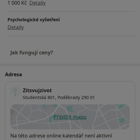
1 000 Kč
Detaily
Psychologické vyšetření
Detaily
Jak fungují ceny?
Adresa
Zitsvujzivot
Studentská 801,
Poděbrady
290 01
Přiblížit mapu
se otevře v nové záložce
Dostupnost
Na této adrese online kalendář není aktivní