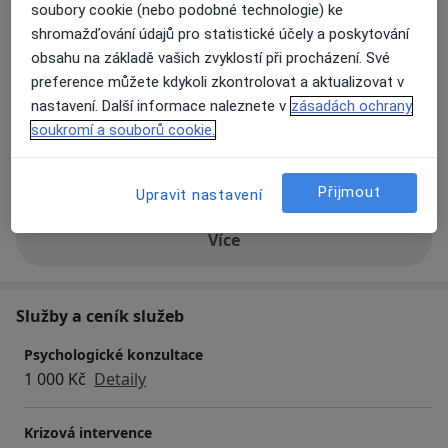
soubory cookie (nebo podobné technologie) ke
Odborník na:
shromažďování údajů pro statistické účely a poskytování
obsahu na základě vašich zvyklostí při procházení. Své
Dětská psychologie
preference můžete kdykoli zkontrolovat a aktualizovat v
Psychosomatika
nastavení. Další informace naleznete v
zásadách ochrany
Psychoterapie
soukromí a souborů cookie.
Hlavní léčená onemocnění
Deprese
Sociální fobie
Emocionální bolest
Přijmout
Upravit nastavení
Více
o zkušenostech
Služby a ceník služeb
Psychologické konzultace
1 000 Kč
Detaily
Krizová intervence