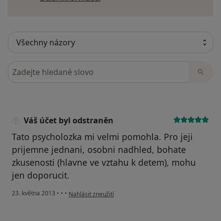
Hledejte v názorech
Váš účet byl odstraněn
Tato psycholozka mi velmi pomohla. Pro jeji
prijemne jednani, osobni nadhled, bohate
zkusenosti (hlavne ve vztahu k detem), mohu
jen doporucit.
podle názoru uživatele Váš účet byl odstraněn
23. května 2013
•
•
•
Nahlásit zneužití