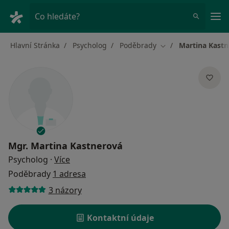
Hla
Co hledáte?
Hlavní Stránka
Psycholog
Poděbrady
Martina Kast
Změna města
Mgr.
Martina Kastnerová
o specializacích
Psycholog
·
Více
Poděbrady
1 adresa
3 názory
Kontaktní údaje