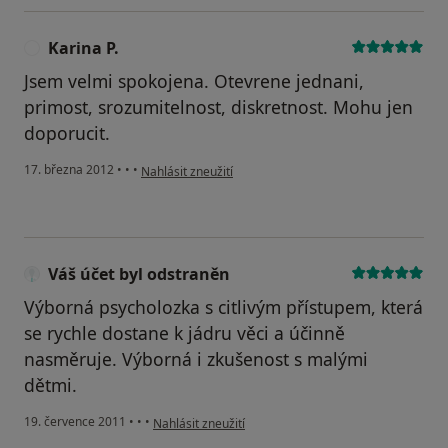
Karina P.
K
Jsem velmi spokojena. Otevrene jednani,
primost, srozumitelnost, diskretnost. Mohu jen
doporucit.
podle názoru uživatele Karina P.
17. března 2012
•
•
•
Nahlásit zneužití
Váš účet byl odstraněn
Výborná psycholozka s citlivým přístupem, která
se rychle dostane k jádru věci a účinně
nasměruje. Výborná i zkušenost s malými
dětmi.
podle názoru uživatele Váš účet byl odstraněn
19. července 2011
•
•
•
Nahlásit zneužití