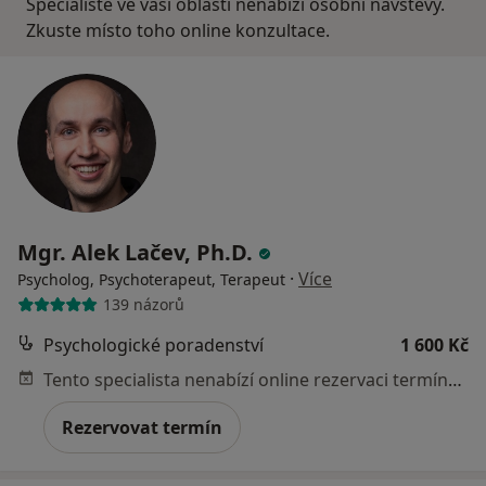
Specialisté ve vaší oblasti nenabízí osobní návštěvy.
Zkuste místo toho online konzultace.
Mgr. Alek Lačev, Ph.D.
·
Více
Psycholog, Psychoterapeut, Terapeut
139 názorů
Psychologické poradenství
1 600 Kč
Tento specialista nenabízí online rezervaci termínu na této adrese.
Rezervovat termín