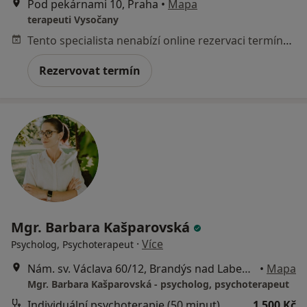
Pod pekárnami 10, Praha
•
Mapa
terapeuti Vysočany
Tento specialista nenabízí online rezervaci termínu na této adrese.
Rezervovat termín
Mgr. Barbara Kašparovská
·
Více
Psycholog, Psychoterapeut
Nám. sv. Václava 60/12, Brandýs nad Labem-Stará Boleslav
•
Mapa
Mgr. Barbara Kašparovská - psycholog, psychoterapeut
Individuální psychoterapie (50 minut)
1 500 Kč