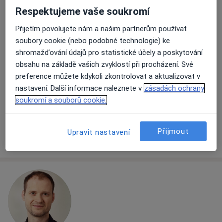
Respektujeme vaše soukromí
Přijetím povolujete nám a našim partnerům používat
soubory cookie (nebo podobné technologie) ke
shromažďování údajů pro statistické účely a poskytování
Mgr. Stanislava Gauchet Kobzová
obsahu na základě vašich zvyklostí při procházení. Své
·
Více
Psycholog, Psychoterapeut
preference můžete kdykoli zkontrolovat a aktualizovat v
42 názorů
nastavení. Další informace naleznete v
zásadách ochrany
Konzultace online
1 300 Kč
soukromí a souborů cookie.
Tento specialista nenabízí online rezervaci termínu na této adrese.
Přijmout
Upravit nastavení
Rezervovat termín