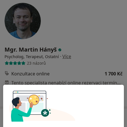
Mgr. Martin Hányš
·
Více
Psycholog, Terapeut, Ostatní
23 názorů
Konzultace online
1 700 Kč
Tento specialista nenabízí online rezervaci termínu na této adrese.
Rezervovat termín