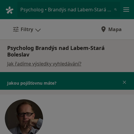
Hla
Psycholog • Brandýs nad Labem-Stará Boleslav, středočeský
Filtry
Mapa
Psycholog Brandýs nad Labem-Stará
Boleslav
Jak řadíme výsledky vyhledávání?
Jakou pojišťovnu máte?