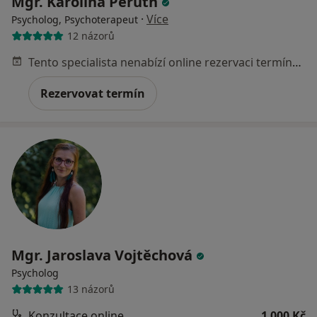
Mgr. Karolína Peruth
·
Více
Psycholog, Psychoterapeut
12 názorů
Tento specialista nenabízí online rezervaci termínu na této adrese.
Rezervovat termín
Mgr. Jaroslava Vojtěchová
Psycholog
13 názorů
Konzultace online
1 000 Kč