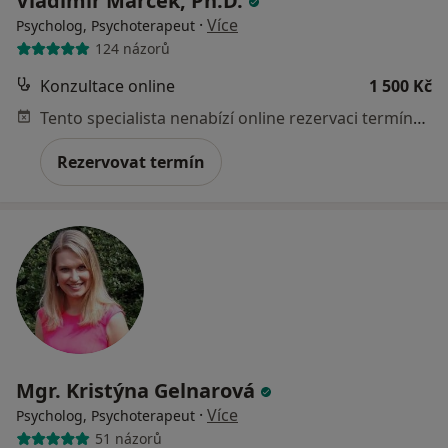
Vladimír Marček, Ph.D.
·
Více
Psycholog, Psychoterapeut
124 názorů
Konzultace online
1 500 Kč
Tento specialista nenabízí online rezervaci termínu na této adrese.
Rezervovat termín
Mgr. Kristýna Gelnarová
·
Více
Psycholog, Psychoterapeut
51 názorů