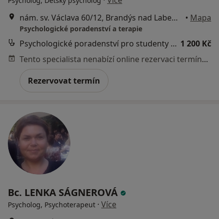
Psycholog, Dětský psycholog
nám. sv. Václava 60/12, Brandýs nad Labem-Stará Boleslav
•
Mapa
Psychologické poradenství a terapie
Psychologické poradenství pro studenty / 50min - denní studium bakalářské či magisterské a střední školy
1 200 Kč
Tento specialista nenabízí online rezervaci termínu na této adrese.
Rezervovat termín
Bc. LENKA SÁGNEROVÁ
·
Více
Psycholog, Psychoterapeut