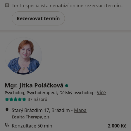
Tento specialista nenabízí online rezervaci termínu na této adrese.
Rezervovat termín
Mgr. Jitka Poláčková
·
Více
Psycholog, Psychoterapeut, Dětský psycholog
37 názorů
Starý Brázdim 17, Brázdim
•
Mapa
Equita Therapy, z.s.
Konzultace 50 min
2 000 Kč