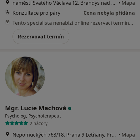
náměstí Svatého Václava 12, Brandýs nad Labem-Stará Boleslav
•
Mapa
Konzultace pro páry
Cena nebyla přidána
Tento specialista nenabízí online rezervaci termínu na této adrese.
Rezervovat termín
Mgr. Lucie Machová
Psycholog, Psychoterapeut
2 názory
Nepomuckých 763/18, Praha 9 Letňany, Praha
•
Mapa