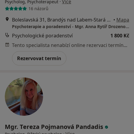
·
Více
Psycholog, Psychoterapeut
16 názorů
Boleslavská 31, Brandýs nad Labem-Stará Boleslav
•
Mapa
Psychoterapie a poradenství - Mgr. Anna Rytíř Drozenová
Psychologické poradenství
1 800 Kč
Tento specialista nenabízí online rezervaci termínu na této adrese.
Rezervovat termín
Mgr. Tereza Pojmanová Pandadis
·
Více