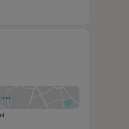
 mapu
 otevře v nové záložce
ní