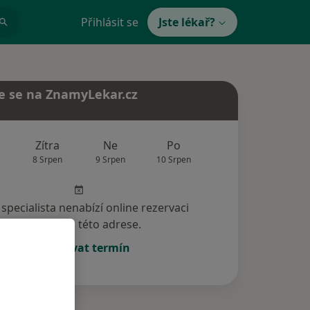
Přihlásit se
Jste lékař?
e se na ZnamyLekar.cz
Zítra
Ne
Po
Út
St
8 Srpen
9 Srpen
10 Srpen
11 Srpen
12 Srp
specialista nenabízí online rezervaci
termínu na této adrese.
Rezervovat termín