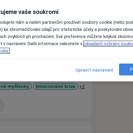
ujeme vaše soukromí
ní indikace, kteří chtějí zlepšit svůj
ovolujete nám a našim partnerům používat soubory cookie (nebo po
s druhými, zlepšit vztahy v rodině, s
e) ke shromažďování údajů pro statistické účely a poskytování obs
 ztrátou a zármutkem
ich zvyklostí při procházení. Své preference můžete kdykoli zkontro
 krize
t v nastavení. Další informace naleznete v
zásadách ochrany soukr
okie.
P
Upravit nastavení
a11y_sr_more_diseas
dné myšlenky
Emocionální krize
+2
zkušenostech