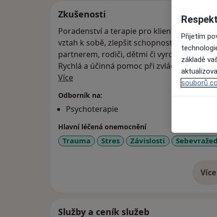
Zkušenosti
Respekt
Poradenství a terapie pro klienty bez zdravot
Přijetím p
vztah k sobě, zlepšit schopnost komunikace 
technologi
partnerem, rodiči, dětmi či vyrovnat se se
základě vaš
Rychlá a účinná pomoc při zvládnutí životní
aktualizova
O mně
Více
souborů co
Odborník na:
Psychoterapie
Hlavní léčená onemocnění
Trauma
Stres
Závislosti
Sebevraže
Více
o 
Služby a ceník služeb