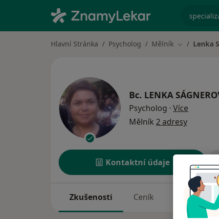
specializ
Hlavní Stránka
Psycholog
Mělník
Lenka 
Změna měst
Bc.
LENKA SÁGNERO
o specia
Psycholog
·
Více
Mělník
2 adresy
Kontaktní údaje
Zkušenosti
Ceník
Adresy