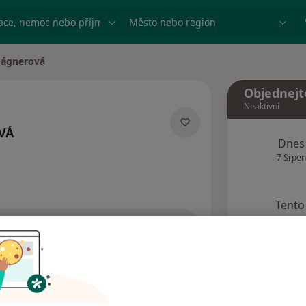
ace, nemoc nebo příjmení
Město nebo region
Ságnerová
a
Objednejt
Neaktivní
VÁ
Dnes
lizacích
7 Srpen
Tento 
Rezervovat termín
Názory pacientů
Odpovědi (1)