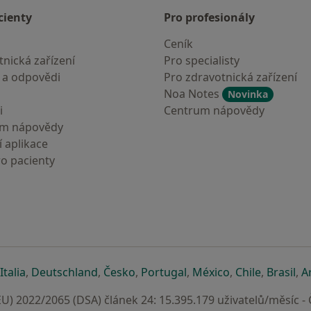
cienty
Pro profesionály
Ceník
nická zařízení
Pro specialisty
 a odpovědi
Pro zdravotnická zařízení
Noa Notes
Novinka
i
Centrum nápovědy
um nápovědy
 aplikace
ro pacienty
záložce
 v nové záložce
e otevře v nové záložce
se otevře v nové záložce
se otevře v nové záložce
se otevře v nové záložce
se otevře v nové záložc
se otevře v nov
se otevře
se 
Italia
,
Deutschland
,
Česko
,
Portugal
,
México
,
Chile
,
Brasil
,
A
U) 2022/2065 (DSA) článek 24: 15.395.179 uživatelů/měsíc -