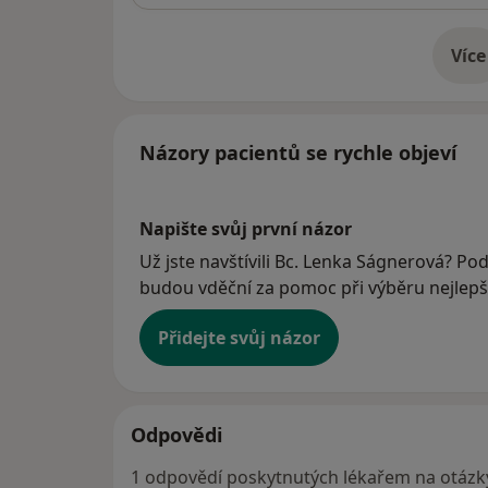
Více
o 
Názory pacientů se rychle objeví
Napište svůj první názor
Už jste navštívili Bc. Lenka Ságnerová? Pod
budou vděční za pomoc při výběru nejlepší
Přidejte svůj názor
Odpovědi
1 odpovědí poskytnutých lékařem na otázk