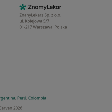
Kontakt
ZnamyLekar - Hlavní stránka
ZnanyLekarz Sp. z o.o.
ul. Kolejowa 5/7
01-217 Warszawa, Polska
e
é záložce
 v nové záložce
otevře v nové záložce
se otevře v nové záložce
se otevře v nové záložce
se otevře v nové záložce
rgentina
,
Perú
,
Colombia
 Červen 2026