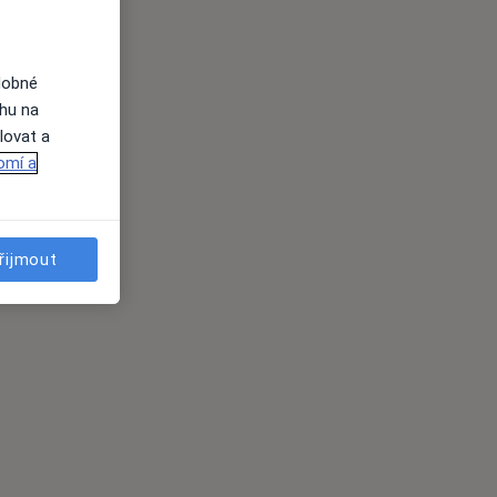
dobné
ahu na
lovat a
omí a
řijmout
es