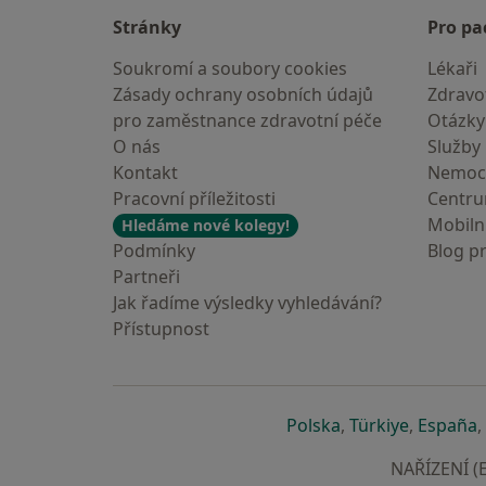
Stránky
Pro pa
Soukromí a soubory cookies
Lékaři
Zásady ochrany osobních údajů
Zdravot
pro zaměstnance zdravotní péče
Otázky
O nás
Služby
Kontakt
Nemoc
Pracovní příležitosti
Centr
Mobilní
Hledáme nové kolegy!
Podmínky
Blog p
Partneři
Jak řadíme výsledky vyhledávání?
Přístupnost
se otevře v nové 
se otevře
s
Polska
,
Türkiye
,
España
,
NAŘÍZENÍ (E