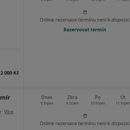
Online rezervace termínu není k dispozic
Rezervovat termín
2 000 Kč
imír
Dnes
Zítra
Po
Út
8 Srpen
9 Srpen
10 Srpen
11 Srpe
·
Více
t
Online rezervace termínu není k dispozic