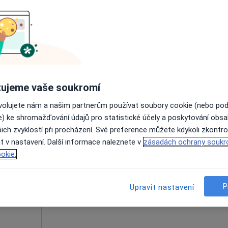
Rezervovat termín
ujeme vaše soukromí
1 600 Kč
ovolujete nám a našim partnerům používat soubory cookie (nebo po
e) ke shromažďování údajů pro statistické účely a poskytování obs
ich zvyklostí při procházení. Své preference můžete kdykoli zkontro
Roušal
Dnes
Zítra
Po
Út
t v nastavení. Další informace naleznete v
zásadách ochrany soukr
8 Srpen
9 Srpen
10 Srpen
11 Srpe
okie.
·
Více
t
Online rezervace termínu není k dispozic
P
Upravit nastavení
Rezervovat termín