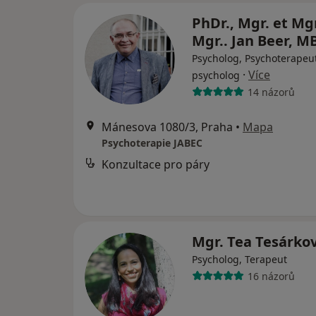
PhDr., Mgr. et Mgr
Mgr.. Jan Beer, 
Psycholog, Psychoterapeut
·
Více
psycholog
14 názorů
Mánesova 1080/3, Praha
•
Mapa
Psychoterapie JABEC
Konzultace pro páry
Mgr. Tea Tesárko
Psycholog, Terapeut
16 názorů