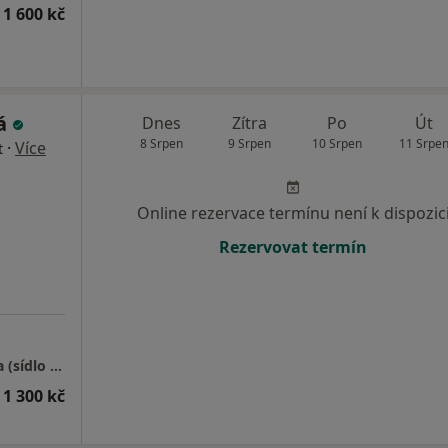
 1 600 kč
ká
Dnes
Zítra
Po
Út
8 Srpen
9 Srpen
10 Srpen
11 Srpe
·
Více
t
Online rezervace termínu není k dispozic
Rezervovat termín
"Psychologie u orloje s.r.o." - pobočky Praha (sídlo společnosti)
 1 300 kč