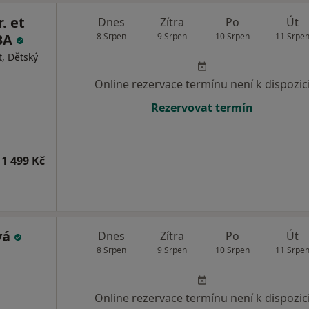
. et
Dnes
Zítra
Po
Út
MBA
8 Srpen
9 Srpen
10 Srpen
11 Srpe
, Dětský
Online rezervace termínu není k dispozic
Rezervovat termín
1 499 Kč
vá
Dnes
Zítra
Po
Út
8 Srpen
9 Srpen
10 Srpen
11 Srpe
Online rezervace termínu není k dispozic