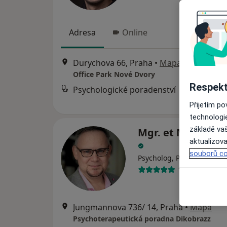
Adresa
Online
Durychova 66, Praha
•
Mapa
Office Park Nové Dvory
Respekt
Psychologické poradenství
Přijetím p
technologi
základě vaš
Mgr. et Mgr. Jan 
aktualizova
souborů co
Psycholog, Psychoterapeu
196 názorů
Jungmannova 736/ 14, Praha
•
Mapa
Psychoterapeutická poradna Dikobrazz