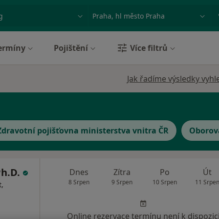
ace, nemoc nebo příjmení
Město nebo region
ermíny
Pojištění
Více filtrů
Jak řadíme výsledky vyhl
Zdravotní pojišťovna ministerstva vnitra ČR
Oborová
Ph.D.
Dnes
Zítra
Po
Út
8 Srpen
9 Srpen
10 Srpen
11 Srpe
,
Online rezervace termínu není k dispozic