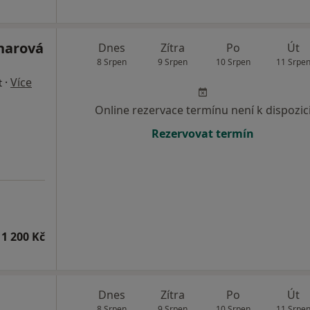
lnarová
Dnes
Zítra
Po
Út
8 Srpen
9 Srpen
10 Srpen
11 Srpe
·
Více
t
Online rezervace termínu není k dispozic
Rezervovat termín
1 200 Kč
Dnes
Zítra
Po
Út
8 Srpen
9 Srpen
10 Srpen
11 Srpe