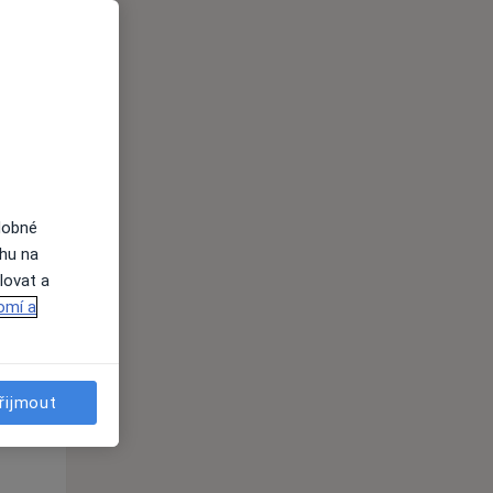
dobné
ahu na
lovat a
St
Čt
Pá
omí a
n
12 Srpen
13 Srpen
14 Srpen
i
řijmout