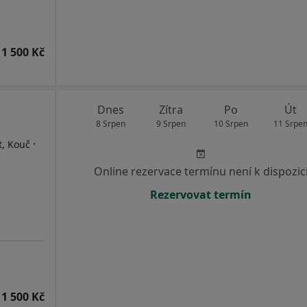
1 500 Kč
Dnes
Zítra
Po
Út
8 Srpen
9 Srpen
10 Srpen
11 Srpe
·
t, Kouč
Online rezervace termínu není k dispozic
Rezervovat termín
1 500 Kč