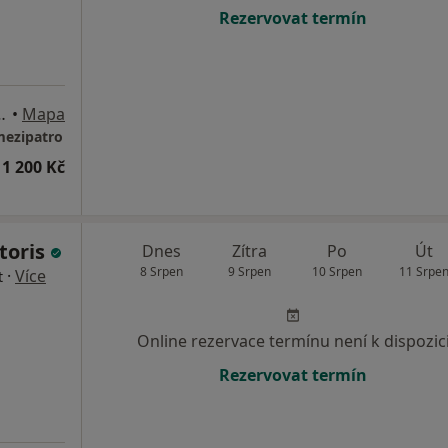
Rezervovat termín
a 2 Nové Město, Praha
•
Mapa
mezipatro
1 200 Kč
toris
Dnes
Zítra
Po
Út
8 Srpen
9 Srpen
10 Srpen
11 Srpe
·
Více
t
Online rezervace termínu není k dispozic
Rezervovat termín