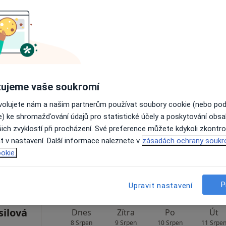
1 300 Kč
íčková
Dnes
Zítra
Po
Út
8 Srpen
9 Srpen
10 Srpen
11 Srpe
ujeme vaše soukromí
ovolujete nám a našim partnerům používat soubory cookie (nebo po
Online rezervace termínu není k dispozic
e) ke shromažďování údajů pro statistické účely a poskytování obs
ich zvyklostí při procházení. Své preference můžete kdykoli zkontro
Rezervovat termín
t v nastavení. Další informace naleznete v
zásadách ochrany soukr
okie.
 1 000 kč
P
Upravit nastavení
ilová
Dnes
Zítra
Po
Út
8 Srpen
9 Srpen
10 Srpen
11 Srpe