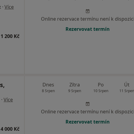
·
Více
t
Online rezervace termínu není k dispozic
Rezervovat termín
1 200 Kč
s,
Dnes
Zítra
Po
Út
8 Srpen
9 Srpen
10 Srpen
11 Srpe
·
Více
Online rezervace termínu není k dispozic
Rezervovat termín
4 000 Kč