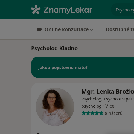
specializ
Online konzultace
Dostupné t
Psycholog Kladno
Jakou pojišťovnu máte?
Mgr. Lenka Brož
Psycholog, Psychoterapeut
·
Více
psycholog
8 názorů