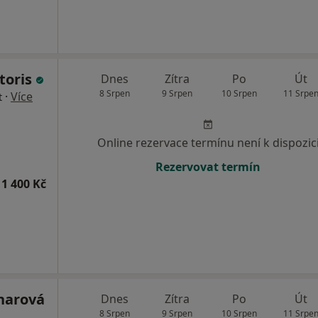
toris
Dnes
Zítra
Po
Út
8 Srpen
9 Srpen
10 Srpen
11 Srpe
·
Více
t
Online rezervace termínu není k dispozic
Rezervovat termín
1 400 Kč
lnarová
Dnes
Zítra
Po
Út
8 Srpen
9 Srpen
10 Srpen
11 Srpe