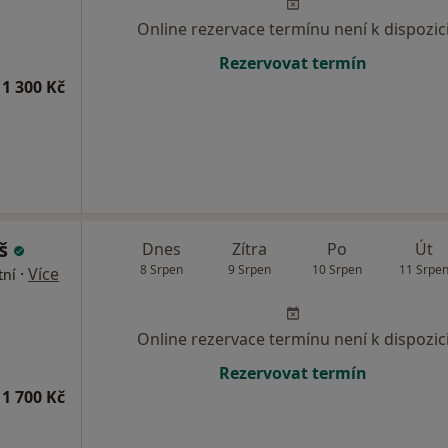
Online rezervace termínu není k dispozic
Rezervovat termín
1 300 Kč
yš
Dnes
Zítra
Po
Út
8 Srpen
9 Srpen
10 Srpen
11 Srpe
·
Více
tní
Online rezervace termínu není k dispozic
Rezervovat termín
1 700 Kč