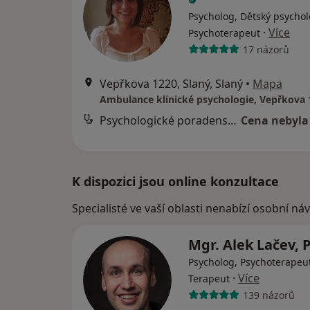
Psycholog, Dětský psychol
·
Více
Psychoterapeut
17 názorů
Vepřkova 1220, Slaný, Slaný
•
Mapa
Psychologické poradenství
Cena nebyla
K dispozici jsou online konzultace
Specialisté ve vaší oblasti nenabízí osobní ná
Mgr. Alek Lačev, 
Psycholog, Psychoterapeut
·
Více
Terapeut
139 názorů