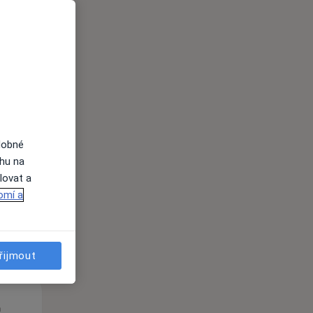
St
Čt
Pá
n
12 Srpen
13 Srpen
14 Srpen
dobné
i
ahu na
lovat a
omí a
řijmout
St
Čt
Pá
n
12 Srpen
13 Srpen
14 Srpen