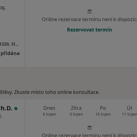
og,
Online rezervace termínu není k dispozic
Rezervovat termín
Ambulance klinické psychologie, Vepřkova 1220, Slaný
 přidána
vštěvy. Zkuste místo toho online konzultace.
Ph.D.
Dnes
Zítra
Po
Út
8 Srpen
9 Srpen
10 Srpen
11 Srpe
,
Online rezervace termínu není k dispozic