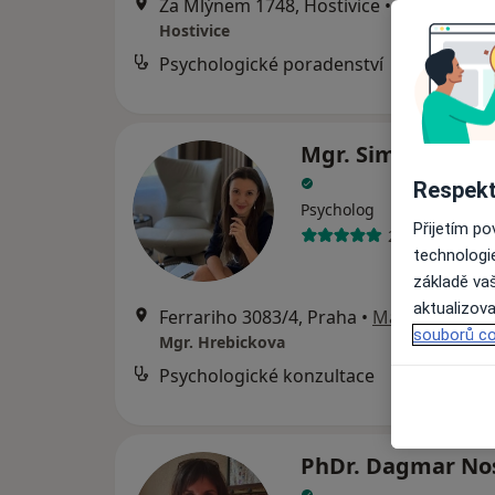
Za Mlýnem 1748, Hostivice
•
Mapa
Hostivice
Psychologické poradenství
Mgr. Simona Hřeb
Respekt
Psycholog
Přijetím p
2 názory
technologi
základě vaš
aktualizova
Ferrariho 3083/4, Praha
•
Mapa
souborů co
Mgr. Hrebickova
Psychologické konzultace
od
PhDr. Dagmar Nos