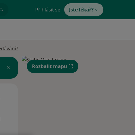
Přihlásit se
Jste lékař?
edávání?
Rozbalit mapu
St
Čt
Pá
n
12 Srpen
13 Srpen
14 Srpen
i