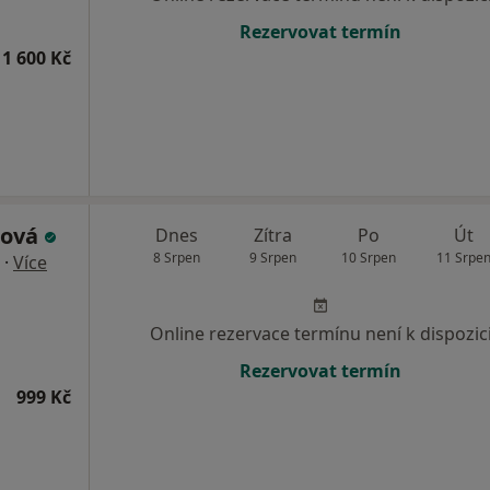
Rezervovat termín
1 600 Kč
rová
Dnes
Zítra
Po
Út
8 Srpen
9 Srpen
10 Srpen
11 Srpe
·
Více
Online rezervace termínu není k dispozic
Rezervovat termín
999 Kč