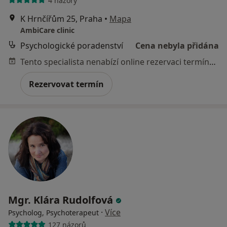
4 názory
K Hrnčířům 25, Praha
•
Mapa
AmbiCare clinic
Psychologické poradenství
Cena nebyla přidána
Tento specialista nenabízí online rezervaci termínu na této adrese.
Rezervovat termín
Mgr. Klára Rudolfová
·
Více
Psycholog, Psychoterapeut
127 názorů