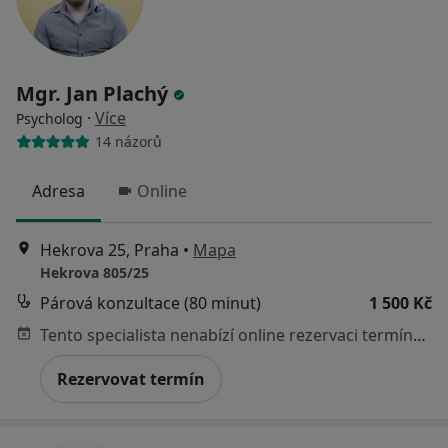
Mgr. Jan Plachý
·
Více
Psycholog
14 názorů
Adresa
Online
Hekrova 25, Praha
•
Mapa
Hekrova 805/25
Párová konzultace (80 minut)
1 500 Kč
Tento specialista nenabízí online rezervaci termínu na této adrese.
Rezervovat termín