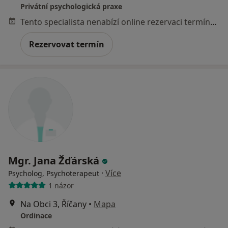
Privátní psychologická praxe
Tento specialista nenabízí online rezervaci termínu na této adrese.
Rezervovat termín
Mgr. Jana Žďárská
·
Více
Psycholog, Psychoterapeut
1 názor
Na Obci 3, Říčany
•
Mapa
Ordinace