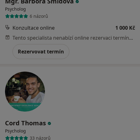
Mgr. Barbora Šmídová
Psycholog
6 názorů
Konzultace online
1 000 Kč
Tento specialista nenabízí online rezervaci termínu na této adrese.
Rezervovat termín
Cord Thomas
Psycholog
33 názorů