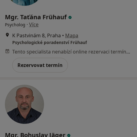
Mgr. Taťána Frühauf
·
Více
Psycholog
K Pastvinám 8, Praha
•
Mapa
Psychologické poradenství Frühauf
Tento specialista nenabízí online rezervaci termínu na této adrese.
Rezervovat termín
Mgr. Bohuslav Jäger