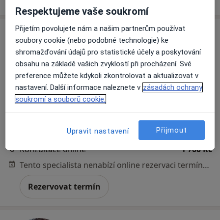
Respektujeme vaše soukromí
Přijetím povolujete nám a našim partnerům používat
soubory cookie (nebo podobné technologie) ke
shromažďování údajů pro statistické účely a poskytování
obsahu na základě vašich zvyklostí při procházení. Své
preference můžete kdykoli zkontrolovat a aktualizovat v
nastavení. Další informace naleznete v
zásadách ochrany
soukromí a souborů cookie.
Mgr. Martin Hányš
·
Více
Psycholog, Terapeut, Ostatní
Přijmout
23 názorů
Upravit nastavení
Konzultace online
1 700 Kč
Tento specialista nenabízí online rezervaci termínu na této adrese.
Rezervovat termín