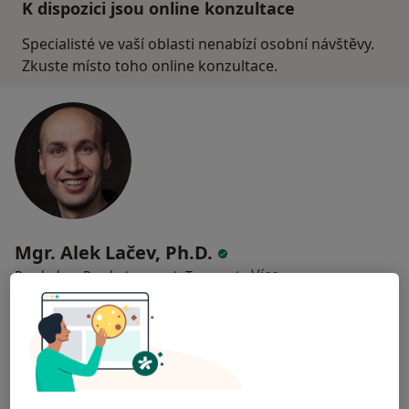
K dispozici jsou online konzultace
Specialisté ve vaší oblasti nenabízí osobní návštěvy.
Zkuste místo toho online konzultace.
Mgr. Alek Lačev, Ph.D.
·
Více
Psycholog, Psychoterapeut, Terapeut
139 názorů
Psychologické poradenství
1 600 Kč
Tento specialista nenabízí online rezervaci termínu na této adrese.
Rezervovat termín