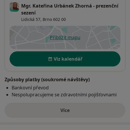
Mgr. Kateřina Urbánek Zhorná - prezenční
sezení
Lidická 57,
Brno
602 00
Přiblížit mapu
se otevře v nové záložce
Dostupnost
Viz kalendář
Způsoby platby (soukromé návštěvy)
Bankovní převod
Nespolupracujeme se zdravotními pojišťovnami
Více
o adrese