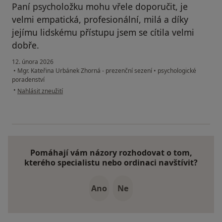
Paní psycholožku mohu vřele doporučit, je
velmi empatická, profesionální, milá a díky
jejímu lidskému přístupu jsem se cítila velmi
dobře.
12. února 2026
•
Mgr. Kateřina Urbánek Zhorná - prezenční sezení
•
psychologické
poradenství
podle názoru uživatele Eva
•
Nahlásit zneužití
Pomáhají vám názory rozhodovat o tom,
kterého specialistu nebo ordinaci navštívit?
Ano
Ne