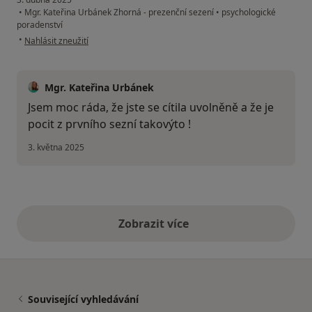
•
Mgr. Kateřina Urbánek Zhorná - prezenční sezení
•
psychologické
poradenství
podle názoru uživatele Katka
•
Nahlásit zneužití
Mgr. Kateřina Urbánek
Jsem moc ráda, že jste se cítila uvolněně a že je
pocit z prvního sezní takovýto !
3. května 2025
Zobrazit více
výše uvedené názory
Související vyhledávání