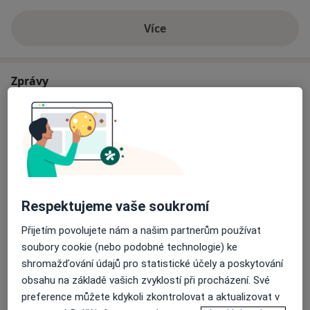
Více
o zkušenostech
Zprávy
Mgr. Kateřina Urbánek
Lidická 57, Brno 602 00
-CENÍK:
Nový ceník je platný od 1.1.2023. Sezení
jednotlivec vždy 2500kč. Do poznámky platby
vždy psát datum sezení,za jaké hradíte Párová
Respektujeme vaše soukromí
sezení aktuálně plná, stop stav. Nadstandardní
časy mimo pracovní dobu od 3000kč ( po
Přečtěte si více
Přijetím povolujete nám a našim partnerům používat
domluvě).
soubory cookie (nebo podobné technologie) ke
31/07/2025
shromažďování údajů pro statistické účely a poskytování
-NOVÁ ADRESA od 30.4.2024!!!!: Lidická 57, Brno,
obsahu na základě vašich zvyklostí při procházení. Své
zvonek 506, kancelář 506- 5.patro. Zvonit v
preference můžete kdykoli zkontrolovat a aktualizovat v
objednaný čas, pustím Vás nahoru (výtahy k