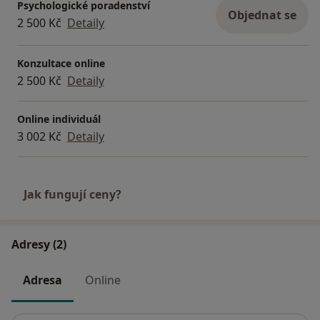
Pozn.: Doporučuji uhradit sezení ihned po
Psychologické poradenství
Objednat se
provedené rezervaci včetně vepsání datumu
2 500 Kč
Detaily
sezení, za které hradíte, pokud budete chtít
zrušit, či přesunout v rámci podmínek,
Konzultace online
samozřejmě ihned posílám platbu zpět, stačí
2 500 Kč
Detaily
pouze informovat o změně termínu, či zrušení.
Online individuál
Předem děkuji a těším se na Vás, ať už online, či
3 002 Kč
Detaily
osobně.
Vaše K.Z.
Jak fungují ceny?
Adresy (2)
Adresa
Online