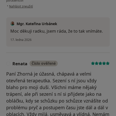
poradenství
podle názoru uživatele Radek
•
Nahlásit zneužití
Mgr. Kateřina Urbánek
Moc děkuji radku, jsem ráda, že to tak vnímáte.
17. ledna 2026
Renata
Číslo ověřené
R
Paní Zhorná je úžasná, chápavá a velmi
otevřená terapeutka. Sezení s ní jsou vždy
blaho pro moji duši. Všichni máme nějaký
trápení, ale při sezení s ní si přijdete jako na
obláčku, kdy se schůzku po schůzce vznášíte od
problému pryč a postupem času jste dál a dál v
oblacích. Vždy milá, usměvavá a vlídná. Nemám