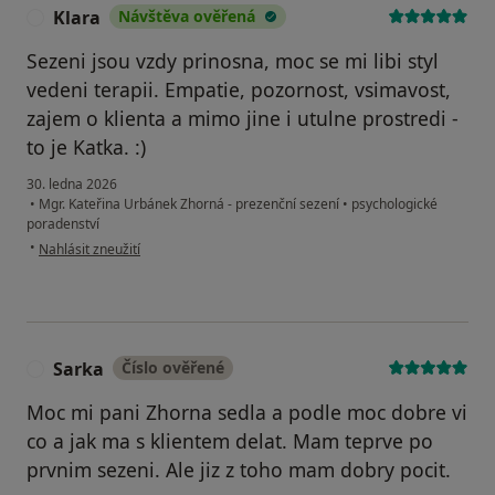
Klara
Návštěva ověřená
K
Sezeni jsou vzdy prinosna, moc se mi libi styl
vedeni terapii. Empatie, pozornost, vsimavost,
zajem o klienta a mimo jine i utulne prostredi -
to je Katka. :)
30. ledna 2026
•
Mgr. Kateřina Urbánek Zhorná - prezenční sezení
•
psychologické
poradenství
podle názoru uživatele Klara
•
Nahlásit zneužití
Sarka
Číslo ověřené
S
Moc mi pani Zhorna sedla a podle moc dobre vi
co a jak ma s klientem delat. Mam teprve po
prvnim sezeni. Ale jiz z toho mam dobry pocit.