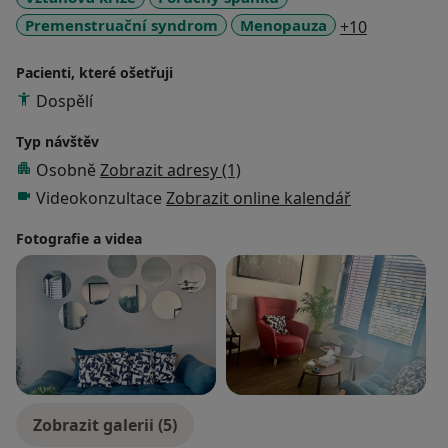
a11y_sr_m
Premenstruační syndrom
Menopauza
+10
Pacienti, které ošetřuji
Dospělí
Typ návštěv
Osobně
Zobrazit adresy (1)
Videokonzultace
Zobrazit online kalendář
Fotografie a videa
Zobrazit galerii (5)