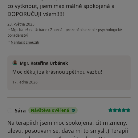
co vytknout, jsem maximálně spokojená a
DOPORUČUJI všem!!!!!
23. května 2025
•
Mgr. Kateřina Urbánek Zhorná - prezenční sezení
•
psychologické
poradenství
podle názoru uživatele Renata
•
Nahlásit zneužití
Mgr. Kateřina Urbánek
Moc děkuji za krásnou zpětnou vazbu!
17. ledna 2026
Sára
Návštěva ověřená
S
Na terapiich jsem moc spokojena, citim zmeny,
ulevu, posouvam se, dava mi to smysl :) Terapii