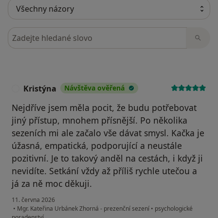
Hledejte v názorech
Kristýna
Návštěva ověřená
K
Nejdříve jsem měla pocit, že budu potřebovat
jiný přístup, mnohem přísnější. Po několika
sezeních mi ale začalo vše dávat smysl. Kačka je
úžasná, empatická, podporující a neustále
pozitivní. Je to takový anděl na cestách, i když ji
nevidíte. Setkání vždy až příliš rychle utečou a
já za ně moc děkuji.
11. června 2026
•
Mgr. Kateřina Urbánek Zhorná - prezenční sezení
•
psychologické
poradenství