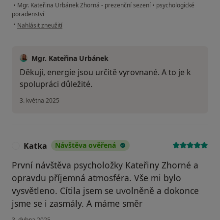
•
Mgr. Kateřina Urbánek Zhorná - prezenční sezení
•
psychologické
poradenství
podle názoru uživatele Kristýna
•
Nahlásit zneužití
Mgr. Kateřina Urbánek
Děkuji, energie jsou určitě vyrovnané. A to je k
spolupráci důležité.
3. května 2025
Katka
Návštěva ověřená
K
První návštěva psycholožky Kateřiny Zhorné a
opravdu příjemná atmosféra. Vše mi bylo
vysvětleno. Cítila jsem se uvolněně a dokonce
jsme se i zasmály. A máme směr
3. dubna 2025