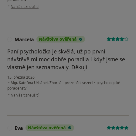
podle názoru uživatele Kristýna
•
Nahlásit zneužití
Marcela
Návštěva ověřená
M
Paní psycholožka je skvělá, už po první
návštěvě mi moc dobře poradila i když jsme se
vlastně jen seznamovaly. Děkuji
15. března 2026
•
Mgr. Kateřina Urbánek Zhorná - prezenční sezení
•
psychologické
poradenství
podle názoru uživatele Marcela
•
Nahlásit zneužití
Eva
Návštěva ověřená
E