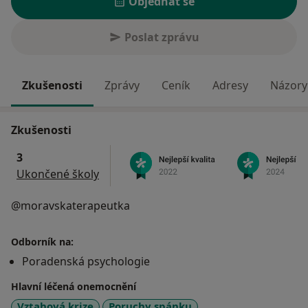
Objednat se
Poslat zprávu
Zkušenosti
Zprávy
Ceník
Adresy
Názory 
Zkušenosti
3
Ukončené školy
@moravskaterapeutka
Odborník na:
Poradenská psychologie
Hlavní léčená onemocnění
Vztahová krize
Poruchy spánku