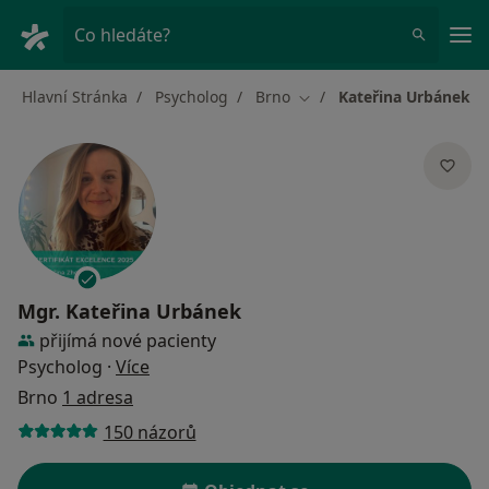
Hla
Co hledáte?
Hlavní Stránka
Psycholog
Brno
Kateřina Urbánek
Změna města
Mgr.
Kateřina Urbánek
přijímá nové pacienty
o specializacích
Psycholog
·
Více
Brno
1 adresa
150 názorů