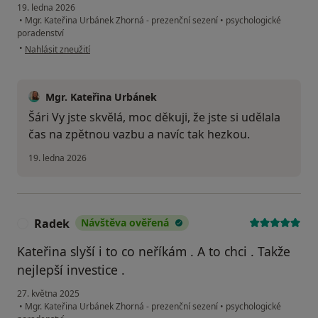
19. ledna 2026
•
Mgr. Kateřina Urbánek Zhorná - prezenční sezení
•
psychologické
poradenství
podle názoru uživatele Sarka
•
Nahlásit zneužití
Mgr. Kateřina Urbánek
Šári Vy jste skvělá, moc děkuji, že jste si udělala
čas na zpětnou vazbu a navíc tak hezkou.
19. ledna 2026
Radek
Návštěva ověřená
R
Kateřina slyší i to co neříkám . A to chci . Takže
nejlepší investice .
27. května 2025
•
Mgr. Kateřina Urbánek Zhorná - prezenční sezení
•
psychologické