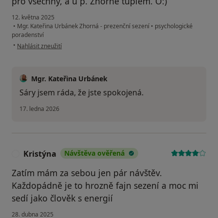
pro vsechny, a u p. Zhorné tuplem. O:)
12. května 2025
•
Mgr. Kateřina Urbánek Zhorná - prezenční sezení
•
psychologické
poradenství
podle názoru uživatele Sára
•
Nahlásit zneužití
Mgr. Kateřina Urbánek
Sáry jsem ráda, že jste spokojená.
17. ledna 2026
Kristýna
Návštěva ověřená
K
Zatím mám za sebou jen pár návštěv.
Každopádně je to hrozně fajn sezení a moc mi
sedí jako člověk s energií
28. dubna 2025