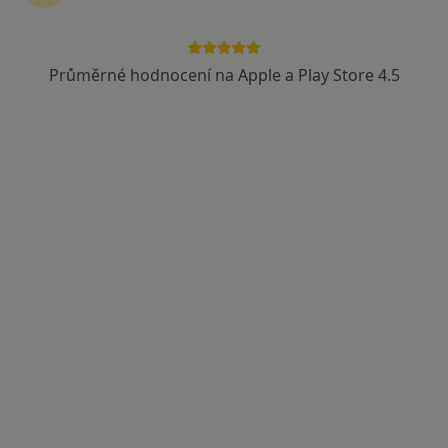
2 názory
Adresa
Online
Průměrné hodnocení na Apple a Play Store 4.5
Havlišova 15, Brno
•
Mapa
Psychologické poradenství Brno
Psychologická konzultace (50 minut)
900 Kč
Tento specialista nenabízí online rezervaci termínu na této adrese.
Rezervovat termín