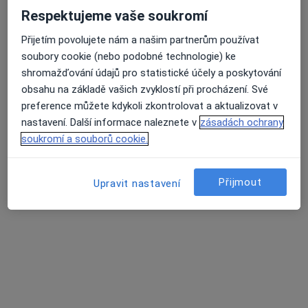
Mgr. Kristýna Gelnarová
Respektujeme vaše soukromí
·
Více
Psycholog, Psychoterapeut
Přijetím povolujete nám a našim partnerům používat
51 názorů
soubory cookie (nebo podobné technologie) ke
Konzultace online
1 200 Kč
shromažďování údajů pro statistické účely a poskytování
obsahu na základě vašich zvyklostí při procházení. Své
Tento specialista nenabízí online rezervaci termínu na této adrese.
preference můžete kdykoli zkontrolovat a aktualizovat v
nastavení. Další informace naleznete v
zásadách ochrany
Rezervovat termín
soukromí a souborů cookie.
Přijmout
Upravit nastavení
Vladimír Marček, Ph.D.
·
Více
Psycholog, Psychoterapeut