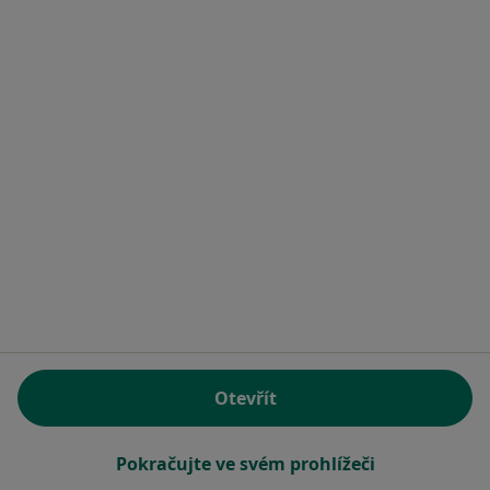
Tento specialista nenabízí online rezervaci termínu na této adrese.
Rezervovat termín
Mgr. Veronika Gašparcová
Psycholog
3 názory
Vodova 35, Brno
•
Mapa
Otevřít
Soukromá psychologická praxe
Psychologické poradenství
1 000 Kč
Pokračujte ve svém prohlížeči
Tento specialista nenabízí online rezervaci termínu na této adrese.