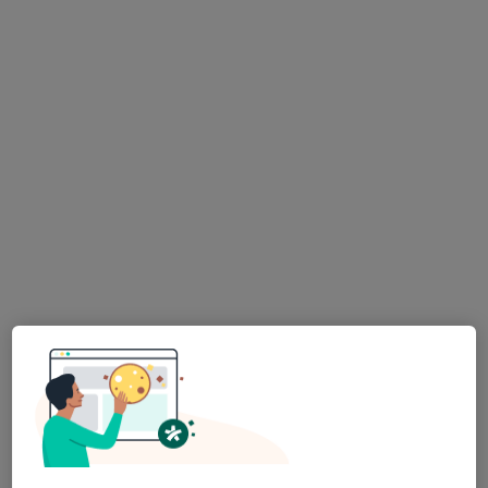
PhDr. Eva Wagnerová
·
Více
Psycholog, Terapeut, Kouč
33 názorů
Konzultace online
999 Kč
Tento specialista nenabízí online rezervaci termínu na této adrese.
Rezervovat termín