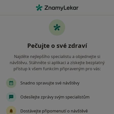
Hla
Psycholog • Brno-Žabovřesky, Brno, jihomoravský
Filtry
Mapa
Psycholog, Brno-Žabovřesky, Brno
Pečujte o své zdraví
Jak řadíme výsledky vyhledávání?
Najděte nejlepšího specialistu a objednejte si
návštěvu. Stáhněte si aplikaci a získejte bezplatný
přístup k všem funkcím připraveným pro vás:
Snadno spravujte své návštěvy
Odesílejte zprávy svým specialistům
Mgr. Pavla Urbášková
·
Více
Psycholog, Terapeut, Kouč
Dostávejte připomenutí o návštěvě