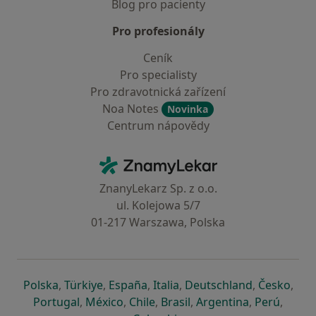
Blog pro pacienty
Pro profesionály
Ceník
Pro specialisty
Pro zdravotnická zařízení
Noa Notes
Novinka
Centrum nápovědy
Kontakt
ZnamyLekar - Hlavní stránka
ZnanyLekarz Sp. z o.o.
ul. Kolejowa 5/7
01-217 Warszawa, Polska
se otevře v nové záložce
se otevře v nové záložce
se otevře v nové záložce
se otevře v nové záložce
se otevře v 
se o
Polska
,
Türkiye
,
España
,
Italia
,
Deutschland
,
Česko
,
se otevře v nové záložce
se otevře v nové záložce
se otevře v nové záložce
se otevře v nové záložc
se otevře v 
se ote
Portugal
,
México
,
Chile
,
Brasil
,
Argentina
,
Perú
,