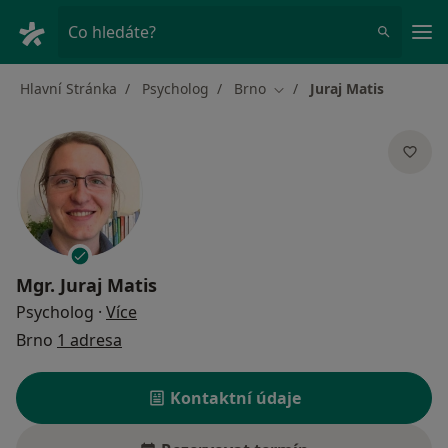
Hla
Co hledáte?
Hlavní Stránka
Psycholog
Brno
Juraj Matis
Změna města
Mgr.
Juraj Matis
o specializacích
Psycholog
·
Více
Brno
1 adresa
Kontaktní údaje