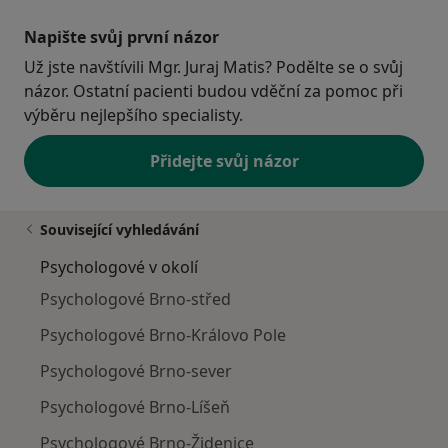
praxe jako podpory u pacientů s onkologickým
onemocněním. Jako lektor mám zkušenosti s vedením
Napište svůj první názor
řízených relaxací a seberozvojových diskusních skupin
Už jste navštívili Mgr. Juraj Matis? Podělte se o svůj
pro studenty na FF MU a VÚT v Brně.
názor. Ostatní pacienti budou vděční za pomoc při
výběru nejlepšího specialisty.
Přidejte svůj názor
Související vyhledávání
Psychologové v okolí
Psychologové Brno-střed
Psychologové Brno-Královo Pole
Psychologové Brno-sever
Psychologové Brno-Líšeň
Psychologové Brno-Židenice