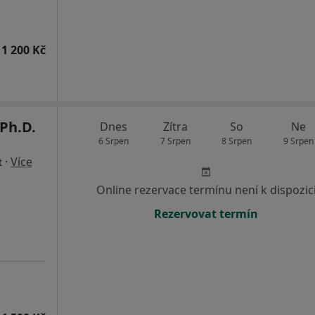
1 200 Kč
Ph.D.
Dnes
Zítra
So
Ne
6 Srpen
7 Srpen
8 Srpen
9 Srpen
·
Více
t
Online rezervace termínu není k dispozic
Rezervovat termín