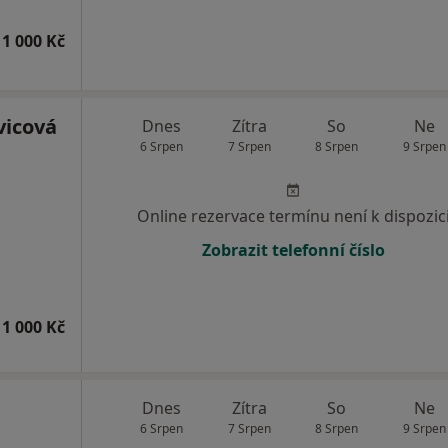
1 000 Kč
vicová
Dnes
Zítra
So
Ne
6 Srpen
7 Srpen
8 Srpen
9 Srpen
Online rezervace termínu není k dispozic
Zobrazit telefonní číslo
1 000 Kč
a
Dnes
Zítra
So
Ne
6 Srpen
7 Srpen
8 Srpen
9 Srpen