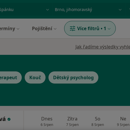
ace, nemoc nebo příjmení
Město nebo region
ermíny
Pojištění
Více filtrů
•
1
Jak řadíme výsledky vyhl
erapeut
Kouč
Dětský psycholog
ová
Dnes
Zítra
So
Ne
6 Srpen
7 Srpen
8 Srpen
9 Srpen