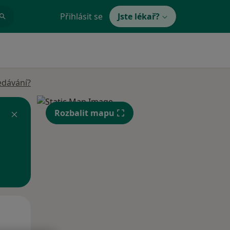
Přihlásit se
Jste lékař?
edávání?
Rozbalit mapu
Po
Út
St
10 Srpen
11 Srpen
12 Srpen