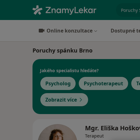
specializ
Online konzultace
Dostupné t
Poruchy spánku Brno
Jakého specialistu hledáte?
Psycholog
Psychoterapeut
T
Zobrazit více
Mgr. Eliška Hošk
Terapeut