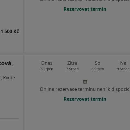
Rezervovat termín
1 500 Kč
ková,
Dnes
Zítra
So
Ne
6 Srpen
7 Srpen
8 Srpen
9 Srpen
·
t, Kouč
Online rezervace termínu není k dispozic
Rezervovat termín