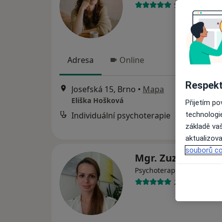
5 názorů
Adresa
Online
Respekt
Josefská 15, Brno
•
Mapa
Eliška Hošková
Přijetím p
technologi
Individuální psychoterapie
základě vaš
aktualizova
souborů co
Mgr. Zuzana Vaľ
Psychoterapeut, Psycholo
27 názorů