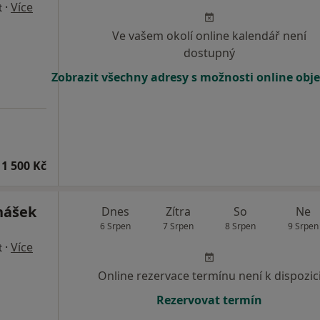
·
Více
t
Ve vašem okolí online kalendář není
dostupný
Zobrazit všechny adresy s možnosti online obj
1 500 Kč
nášek
Dnes
Zítra
So
Ne
6 Srpen
7 Srpen
8 Srpen
9 Srpen
·
Více
t
Online rezervace termínu není k dispozic
Rezervovat termín