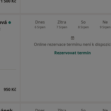
1 500 Kč
rová
Dnes
Zítra
So
Ne
6 Srpen
7 Srpen
8 Srpen
9 Srpen
e
Online rezervace termínu není k dispozic
Rezervovat termín
950 Kč
bánek
Dnes
Zítra
So
Ne