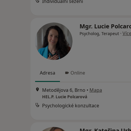
Individuální sezení
Mgr. Lucie Polca
·
Víc
Psycholog, Terapeut
Adresa
Online
Metodějova 6, Brno
•
Mapa
HEL.P. Lucie Polcarová
Psychologické konzultace
Mgr. Kateřina Ur