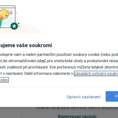
Online rezervace termínu není k dispozic
Rezervovat termín
ujeme vaše soukromí
ovolujete nám a našim partnerům používat soubory cookie (nebo po
e) ke shromažďování údajů pro statistické účely a poskytování obs
1 000 Kč
ich zvyklostí při procházení. Své preference můžete kdykoli zkontro
t v nastavení. Další informace naleznete v
zásadách ochrany soukr
okie.
ková
Dnes
Zítra
So
Ne
6 Srpen
7 Srpen
8 Srpen
9 Srpen
g
P
Upravit nastavení
Online rezervace termínu není k dispozic
Rezervovat termín