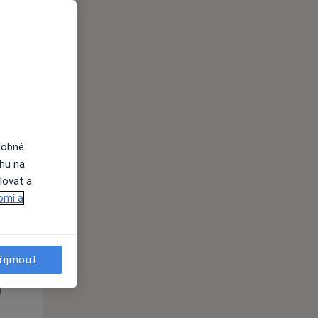
i
dobné
ahu na
lovat a
omí a
Po
Út
St
10 Srpen
11 Srpen
12 Srpen
řijmout
i