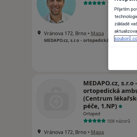
149 názorů
Přijetím p
technologi
základě vaš
aktualizova
Vránova 172, Brno
•
Mapa
souborů co
MEDAPO.cz, s.r.o -
ortopedická amb
(Centrum lékařsk
péče, 1.NP)
Ortoped
508 názorů
Vránova 172, Brno
•
Mapa