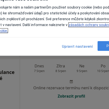
ovolujete nám a našim partnerům používat soubory cookie (nebo po
Online rezervace termínu není k dispozic
e) ke shromažďování údajů pro statistické účely a poskytování obs
ich zvyklostí při procházení. Své preference můžete kdykoli zkontro
Rezervovat termín
t v nastavení. Další informace naleznete v
zásadách ochrany soukr
okie.
MEDAPO.cz, s.r.o - ortopedická ambulance (Centrum lékařské péče, 1.NP)
P
Upravit nastavení
Dnes
Zítra
Ne
Po
ulance
7 Srpen
8 Srpen
9 Srpen
10 Srpe
é
Online rezervace termínu není k dispozic
Zobrazit profil