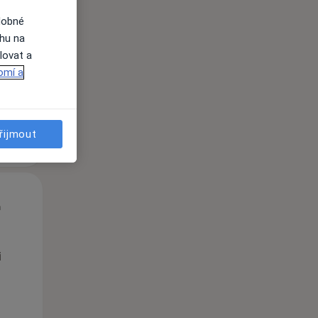
dobné
i
ahu na
lovat a
omí a
řijmout
Út
St
Čt
n
11 Srpen
12 Srpen
13 Srpen
i