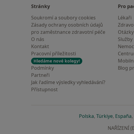
Stránky
Pro pa
Soukromí a soubory cookies
Lékaři
Zásady ochrany osobních údajů
Zdravot
pro zaměstnance zdravotní péče
Otázky
O nás
Služby
Kontakt
Nemoc
Pracovní příležitosti
Centr
Mobilní
Hledáme nové kolegy!
Podmínky
Blog p
Partneři
Jak řadíme výsledky vyhledávání?
Přístupnost
se otevře v nové 
se otevře
s
Polska
,
Türkiye
,
España
,
NAŘÍZENÍ (E