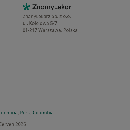
Kontakt
ZnamyLekar - Hlavní stránka
ZnanyLekarz Sp. z o.o.
ul. Kolejowa 5/7
01-217 Warszawa, Polska
e
é záložce
 v nové záložce
otevře v nové záložce
se otevře v nové záložce
se otevře v nové záložce
se otevře v nové záložce
rgentina
,
Perú
,
Colombia
 Červen 2026