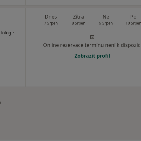
Dnes
Zítra
Ne
Po
7 Srpen
8 Srpen
9 Srpen
10 Srpe
·
atolog
Online rezervace termínu není k dispozic
Zobrazit profil
o
ěsta