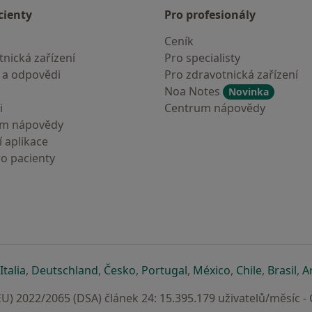
cienty
Pro profesionály
Ceník
nická zařízení
Pro specialisty
 a odpovědi
Pro zdravotnická zařízení
Noa Notes
Novinka
i
Centrum nápovědy
um nápovědy
 aplikace
ro pacienty
záložce
 v nové záložce
e otevře v nové záložce
se otevře v nové záložce
se otevře v nové záložce
se otevře v nové záložce
se otevře v nové záložc
se otevře v nov
se otevře
se 
Italia
,
Deutschland
,
Česko
,
Portugal
,
México
,
Chile
,
Brasil
,
A
U) 2022/2065 (DSA) článek 24: 15.395.179 uživatelů/měsíc -