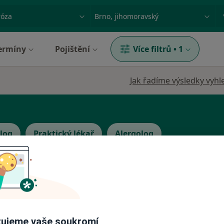
ace, nemoc nebo příjmení
Město nebo region
ermíny
Pojištění
Více filtrů
•
1
Jak řadíme výsledky vyhl
log
Praktický lékař
Alergolog
ký
Dnes
Zítra
Ne
Po
7 Srpen
8 Srpen
9 Srpen
10 Srpe
ujeme vaše soukromí