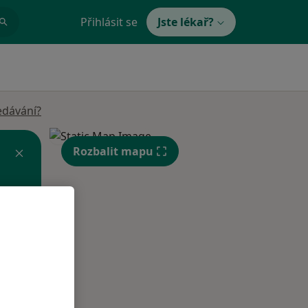
Přihlásit se
Jste lékař?
edávání?
Rozbalit mapu
Út
St
Čt
n
11 Srpen
12 Srpen
13 Srpen