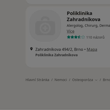
Poliklinika
Zahradníkova
Alergolog, Chirurg, Derm
Více
110 názorů
Zahradníkova 494/2, Brno
•
Mapa
Poliklinika Zahradníkova
Hlavní Stránka
Nemoci
Osteoporóza
Brn
Změna m