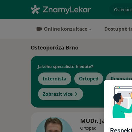
specializ
Online konzultace
Dostupné t
Osteoporóza Brno
Jakého specialistu hledáte?
Internista
Ortoped
Revmato
Zobrazit více
MUDr. Jan Sklens
Ortoped
Respekt