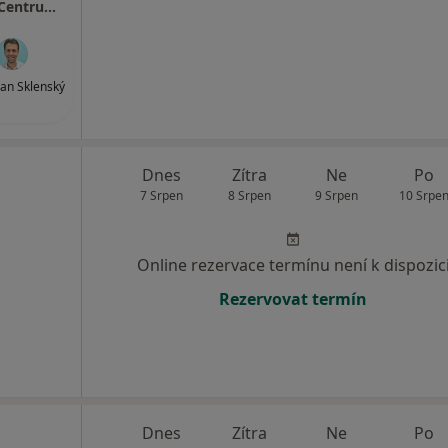
MEDAPO.cz, s.r.o - ortopedická ambulance (Centrum lékařské péče, 1.NP)
an Sklenský
Dnes
Zítra
Ne
Po
7 Srpen
8 Srpen
9 Srpen
10 Srpe
Online rezervace termínu není k dispozic
Rezervovat termín
Dnes
Zítra
Ne
Po