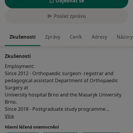
Objednat se
Poslat zprávu
Zkušenosti
Zprávy
Ceník
Adresy
Názory 
Zkušenosti
Employment:
Since 2012 - Orthopaedic surgeon- registrar and
pedagogical assistant Department of Orthopaedic
Surgery at
University hospital Brno and the Masaryk University
Brno.
Since 2018 - Postgraduate study programme
O mně
(supervisor: prof. MUDr. Martin Repko, PhD.) at
Více
Medical faculty of the Masaryk
Hlavní léčená onemocnění
University Brno. Thesis: Gait analysis in children with