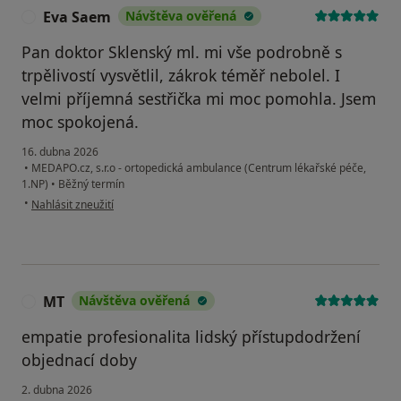
Eva Saem
Návštěva ověřená
E
Pan doktor Sklenský ml. mi vše podrobně s
trpělivostí vysvětlil, zákrok téměř nebolel. I
velmi příjemná sestřička mi moc pomohla. Jsem
moc spokojená.
16. dubna 2026
•
MEDAPO.cz, s.r.o - ortopedická ambulance (Centrum lékařské péče,
1.NP)
•
Běžný termín
podle názoru uživatele Eva Saem
•
Nahlásit zneužití
MT
Návštěva ověřená
M
empatie profesionalita lidský přístupdodržení
objednací doby
2. dubna 2026