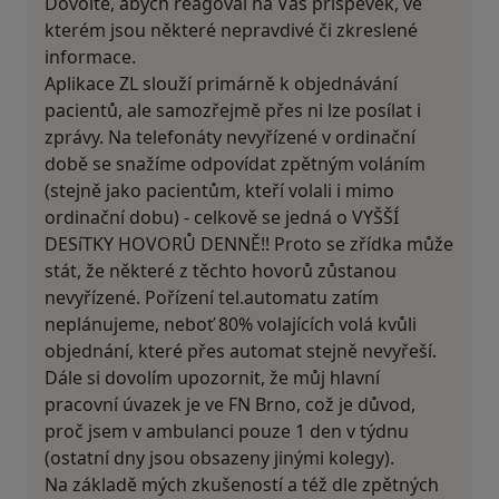
Dovolte, abych reagoval na Váš příspěvek, ve
kterém jsou některé nepravdivé či zkreslené
informace.
Aplikace ZL slouží primárně k objednávání
pacientů, ale samozřejmě přes ni lze posílat i
zprávy. Na telefonáty nevyřízené v ordinační
době se snažíme odpovídat zpětným voláním
(stejně jako pacientům, kteří volali i mimo
ordinační dobu) - celkově se jedná o VYŠŠÍ
DESíTKY HOVORŮ DENNĚ!! Proto se zřídka může
stát, že některé z těchto hovorů zůstanou
nevyřízené. Pořízení tel.automatu zatím
neplánujeme, neboť 80% volajících volá kvůli
objednání, které přes automat stejně nevyřeší.
Dále si dovolím upozornit, že můj hlavní
pracovní úvazek je ve FN Brno, což je důvod,
proč jsem v ambulanci pouze 1 den v týdnu
(ostatní dny jsou obsazeny jinými kolegy).
Na základě mých zkušeností a též dle zpětných