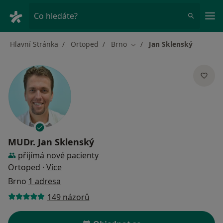
Hla
Co hledáte?
Hlavní Stránka
Ortoped
Brno
Jan Sklenský
Změna města
MUDr.
Jan Sklenský
přijímá nové pacienty
o specializacích
Ortoped
·
Více
Brno
1 adresa
149 názorů