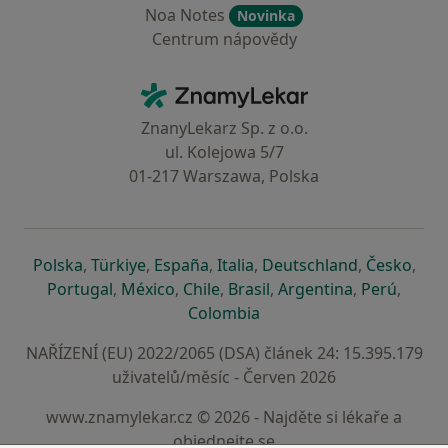
Noa Notes
Novinka
Centrum nápovědy
Kontakt
ZnamyLekar - Hlavní stránka
ZnanyLekarz Sp. z o.o.
ul. Kolejowa 5/7
01-217 Warszawa, Polska
se otevře v nové záložce
se otevře v nové záložce
se otevře v nové záložce
se otevře v nové záložce
se otevře v 
se o
Polska
,
Türkiye
,
España
,
Italia
,
Deutschland
,
Česko
,
se otevře v nové záložce
se otevře v nové záložce
se otevře v nové záložce
se otevře v nové záložc
se otevře v 
se ote
Portugal
,
México
,
Chile
,
Brasil
,
Argentina
,
Perú
,
se otevře v nové záložce
Colombia
NAŘÍZENÍ (EU) 2022/2065 (DSA) článek 24: 15.395.179
uživatelů/měsíc - Červen 2026
www.znamylekar.cz © 2026 - Najděte si lékaře a
objednejte se