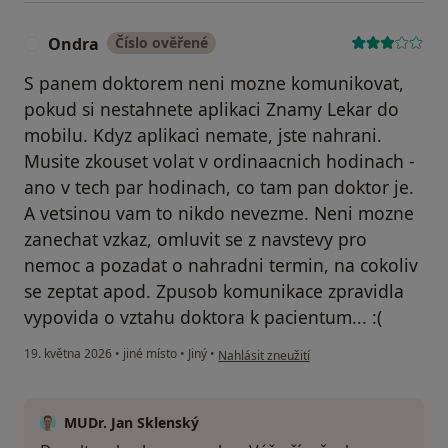
Ondra
Číslo ověřené
O
S panem doktorem neni mozne komunikovat,
pokud si nestahnete aplikaci Znamy Lekar do
mobilu. Kdyz aplikaci nemate, jste nahrani.
Musite zkouset volat v ordinaacnich hodinach -
ano v tech par hodinach, co tam pan doktor je.
A vetsinou vam to nikdo nevezme. Neni mozne
zanechat vzkaz, omluvit se z navstevy pro
nemoc a pozadat o nahradni termin, na cokoliv
se zeptat apod. Zpusob komunikace zpravidla
vypovida o vztahu doktora k pacientum... :(
podle názoru uživatele Ondra
19. května 2026
•
jiné místo
•
Jiný
•
Nahlásit zneužití
MUDr. Jan Sklenský