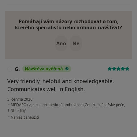
Pomáhají vám názory rozhodovat o tom,
kterého specialistu nebo ordinaci navštívit?
Ano
Ne
G.
Návštěva ověřená
G
Very friendly, helpful and knowledgeable.
Communicates well in English.
3. června 2026
•
MEDAPO.cz, s.r.o - ortopedická ambulance (Centrum lékařské péče,
1.NP)
•
Jiný
podle názoru uživatele G.
•
Nahlásit zneužití