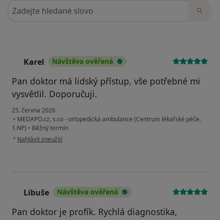
Hledejte v názorech
Karel
Návštěva ověřená
K
Pan doktor má lidský přístup, vše potřebné mi
vysvětlil. Doporučuji.
25. června 2026
•
MEDAPO.cz, s.r.o - ortopedická ambulance (Centrum lékařské péče,
1.NP)
•
Běžný termín
podle názoru uživatele Karel
•
Nahlásit zneužití
Libuše
Návštěva ověřená
L
Pan doktor je profík. Rychlá diagnostika,