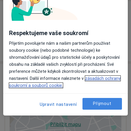
Služby a ceník služeb
Běžný termín
Detaily
Respektujeme vaše soukromí
Přijetím povolujete nám a našim partnerům používat
soubory cookie (nebo podobné technologie) ke
Jak fungují ceny?
shromažďování údajů pro statistické účely a poskytování
obsahu na základě vašich zvyklostí při procházení. Své
Adresa
preference můžete kdykoli zkontrolovat a aktualizovat v
nastavení. Další informace naleznete v
zásadách ochrany
soukromí a souborů cookie.
MEDAPO.cz, s.r.o - ortopedická ambulance
(Centrum lékařské péče, 1.NP)
Vránova 172,
Brno-Řečkovice A Mokrá Hora
,
Brno
Přijmout
Upravit nastavení
621 00
Přiblížit mapu
se otevře v nové záložce