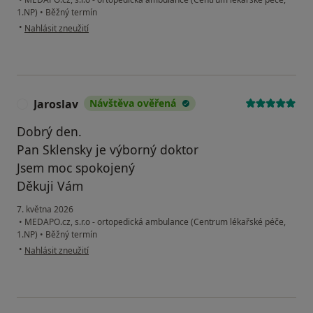
1.NP)
•
Běžný termín
podle názoru uživatele LŠ
•
Nahlásit zneužití
Jaroslav
Návštěva ověřená
J
Dobrý den.
Pan Sklensky je výborný doktor
Jsem moc spokojený
Děkuji Vám
7. května 2026
•
MEDAPO.cz, s.r.o - ortopedická ambulance (Centrum lékařské péče,
1.NP)
•
Běžný termín
podle názoru uživatele Jaroslav
•
Nahlásit zneužití