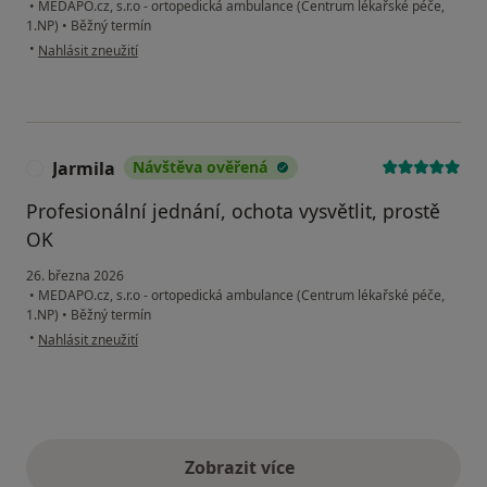
•
MEDAPO.cz, s.r.o - ortopedická ambulance (Centrum lékařské péče,
1.NP)
•
Běžný termín
podle názoru uživatele MT
•
Nahlásit zneužití
Jarmila
Návštěva ověřená
J
Profesionální jednání, ochota vysvětlit, prostě
OK
26. března 2026
•
MEDAPO.cz, s.r.o - ortopedická ambulance (Centrum lékařské péče,
1.NP)
•
Běžný termín
podle názoru uživatele Jarmila
•
Nahlásit zneužití
Zobrazit více
výše uvedené názory