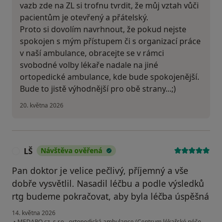
vazb zde na ZL si trofnu tvrdit, že můj vztah vůči
pacientům je otevřený a přátelský.
Proto si dovolím navrhnout, že pokud nejste
spokojen s mým přístupem či s organizací práce
v naší ambulance, obracejte se v rámci
svobodné volby lékaře nadale na jiné
ortopedické ambulance, kde bude spokojenější.
Bude to jistě výhodnější pro obě strany...;)
20. května 2026
LŠ
Návštěva ověřená
L
Pan doktor je velice pečlivý, příjemný a vše
dobře vysvětlil. Nasadil léčbu a podle výsledků
rtg budeme pokračovat, aby byla léčba úspěšná
14. května 2026
•
MEDAPO.cz, s.r.o - ortopedická ambulance (Centrum lékařské péče,