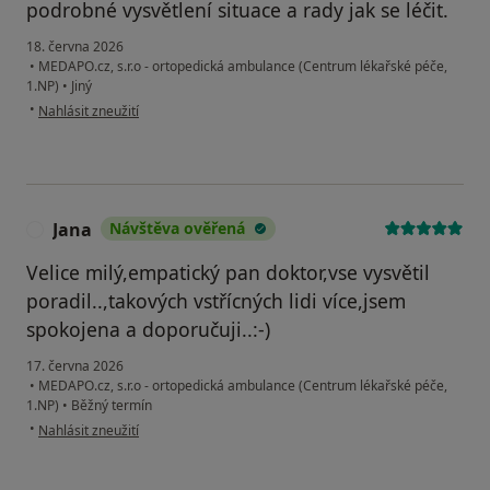
podrobné vysvětlení situace a rady jak se léčit.
18. června 2026
•
MEDAPO.cz, s.r.o - ortopedická ambulance (Centrum lékařské péče,
1.NP)
•
Jiný
podle názoru uživatele Libuše
•
Nahlásit zneužití
Jana
Návštěva ověřená
J
Velice milý,empatický pan doktor,vse vysvětil
poradil..,takových vstřícných lidi více,jsem
spokojena a doporučuji..:-)
17. června 2026
•
MEDAPO.cz, s.r.o - ortopedická ambulance (Centrum lékařské péče,
1.NP)
•
Běžný termín
podle názoru uživatele Jana
•
Nahlásit zneužití