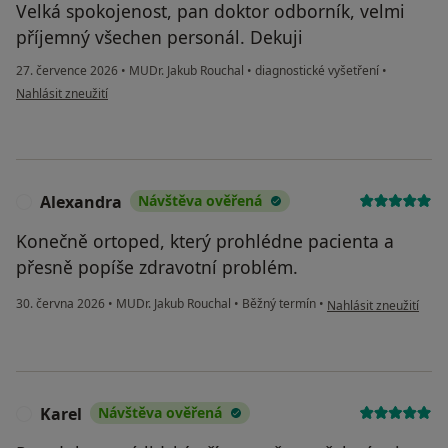
Velká spokojenost, pan doktor odborník, velmi
příjemný všechen personál. Dekuji
27. července 2026
•
MUDr. Jakub Rouchal
•
diagnostické vyšetření
•
podle názoru uživatele Martina U
Nahlásit zneužití
Alexandra
Návštěva ověřená
A
Konečně ortoped, který prohlédne pacienta a
přesně popíše zdravotní problém.
podle názoru uživate
30. června 2026
•
MUDr. Jakub Rouchal
•
Běžný termín
•
Nahlásit zneužití
Karel
Návštěva ověřená
K