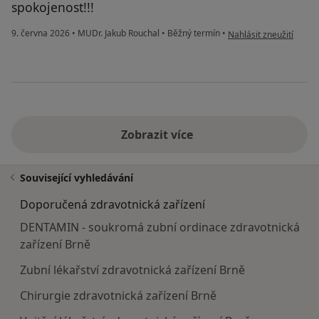
spokojenost!!!
podle názoru uživatele
9. června 2026
•
MUDr. Jakub Rouchal
•
Běžný termín
•
Nahlásit zneužití
Zobrazit více
Související vyhledávání
Doporučená zdravotnická zařízení
DENTAMIN - soukromá zubní ordinace zdravotnická
zařízení Brně
Zubní lékařství zdravotnická zařízení Brně
Chirurgie zdravotnická zařízení Brně