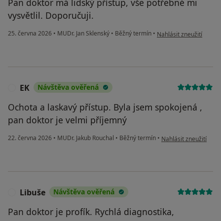
Pan doktor má lidský přístup, vše potřebné mi
vysvětlil. Doporučuji.
podle názoru uživatele 
25. června 2026
•
MUDr. Jan Sklenský
•
Běžný termín
•
Nahlásit zneužití
EK
Návštěva ověřená
E
Ochota a laskavý přístup. Byla jsem spokojená ,
pan doktor je velmi příjemný
podle názoru uživatel
22. června 2026
•
MUDr. Jakub Rouchal
•
Běžný termín
•
Nahlásit zneužití
Libuše
Návštěva ověřená
L
Pan doktor je profík. Rychlá diagnostika,