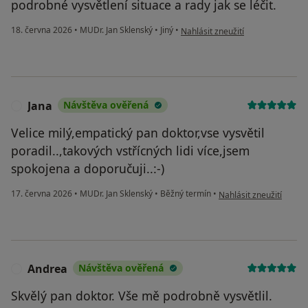
podrobné vysvětlení situace a rady jak se léčit.
podle názoru uživatele Libuše
18. června 2026
•
MUDr. Jan Sklenský
•
Jiný
•
Nahlásit zneužití
Jana
Návštěva ověřená
J
Velice milý,empatický pan doktor,vse vysvětil
poradil..,takových vstřícných lidi více,jsem
spokojena a doporučuji..:-)
podle názoru uživatele 
17. června 2026
•
MUDr. Jan Sklenský
•
Běžný termín
•
Nahlásit zneužití
Andrea
Návštěva ověřená
A
Skvělý pan doktor. Vše mě podrobně vysvětlil.