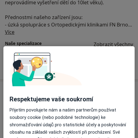
neprovádíme vyšetření dětí do 10let věku).
Přednostmi našeho zařízení jsou:
- úzká spolupráce s Ortopedickými klinikami FN Brno a
O nás
FN u sv. Anny v Brně, ověřenými fyzioterapeuty,
Více
ambulancí dětské ortopedie a také klinikou
Naše specializace
Zobrazit všechny
jednodenní chirurgie
- ordinační doba každý všední den kromě pátku
Ortopedie
- možnost internetového či telefonického objednání
Služby
Respektujeme vaše soukromí
Přijetím povolujete nám a našim partnerům používat
Běžný termín
soubory cookie (nebo podobné technologie) ke
Běžný termín
Podrobnosti
shromažďování údajů pro statistické účely a poskytování
obsahu na základě vašich zvyklostí při procházení. Své
Objednat se