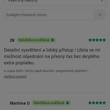
Hledejte v názorech
ZK
Návštěva ověřená
Z
Detailní vysvětlení a lidský přístup ! Líbila se mi
možnost objednání na přesný čas bez skrytého
extra poplatku.
4. srpna 2026
•
MUDr. Jakub Rouchal
•
diagnostické vyšetření
•
podle názoru uživatele ZK
Nahlásit zneužití
Martina U
Návštěva ověřená
M