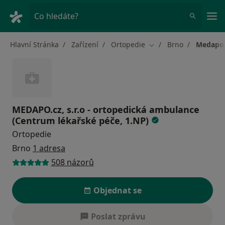
Hla
Co hledáte?
Hlavní Stránka
Zařízení
Ortopedie
Brno
Medapo.
Změna města
MEDAPO.cz, s.r.o - ortopedická ambulance
(Centrum lékařské péče, 1.NP)
Ortopedie
Brno
1 adresa
508 názorů
Objednat se
Poslat zprávu