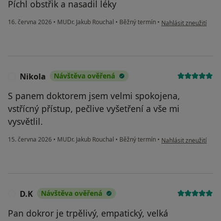
Píchl obstřik a nasadil léky
podle názoru uživate
16. června 2026
•
MUDr. Jakub Rouchal
•
Běžný termín
•
Nahlásit zneužití
Nikola
Návštěva ověřená
N
S panem doktorem jsem velmi spokojena,
vstřícný přístup, pečlive vyšetření a vše mi
vysvětlil.
podle názoru uživatel
15. června 2026
•
MUDr. Jakub Rouchal
•
Běžný termín
•
Nahlásit zneužití
D.K
Návštěva ověřená
D
Pan dokror je trpělivý, empatický, velká