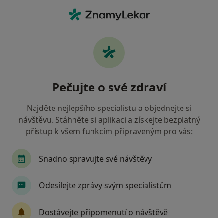
Hla
Pediatrie • Brno, jihomoravský
Filtry
• 1
Mapa
Pediatrie Brno
Pečujte o své zdraví
Jak řadíme výsledky vyhledávání?
Najděte nejlepšího specialistu a objednejte si
návštěvu. Stáhněte si aplikaci a získejte bezplatný
Jakou pojišťovnu máte?
přístup k všem funkcím připraveným pro vás:
Zdravotní pojišťovna ministerstva vnitra ČR
V
Snadno spravujte své návštěvy
Odesílejte zprávy svým specialistům
Dostávejte připomenutí o návštěvě