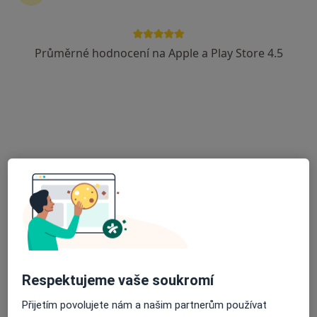
Průměrné hodnocení na Apple a Play Store 4.5
KLINIKA YES VISAGE
·
Více
Pediatr, Chirurg, Dermatolog
8 názorů
Kleinův palác, Brno
•
Mapa
KLINIKA YES VISAGE
Tato klinika nemá specialisty s dostupnými termíny v online kalendáři
Zobrazit profil
Respektujeme vaše soukromí
Přijetím povolujete nám a našim partnerům používat