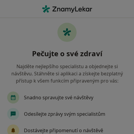
Hla
Alergologie • Brno, jihomoravský
Filtry
• 1
Mapa
Alergologie Brno
Pečujte o své zdraví
Jak řadíme výsledky vyhledávání?
Najděte nejlepšího specialistu a objednejte si
návštěvu. Stáhněte si aplikaci a získejte bezplatný
Jakou pojišťovnu máte?
přístup k všem funkcím připraveným pro vás:
Vojenská zdravotní pojišťovna ČR
Revírní bra
Snadno spravujte své návštěvy
Odesílejte zprávy svým specialistům
Dostávejte připomenutí o návštěvě