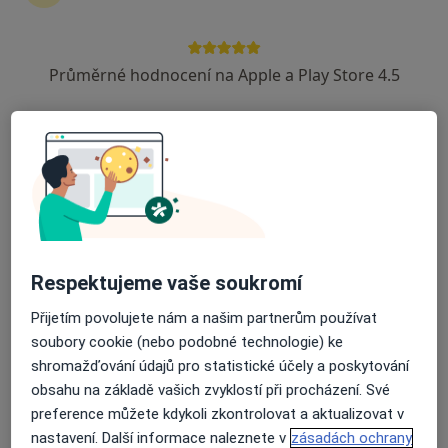
Průměrné hodnocení na Apple a Play Store 4.5
Poliklinika Zahradníkova
·
Více
Alergolog, Chirurg, Dermatolog
110 názorů
Zahradníkova 494/2, Brno
•
Mapa
Poliklinika Zahradníkova
Tato klinika nemá specialisty s dostupnými termíny v online kalendáři
Zobrazit profil
Respektujeme vaše soukromí
Přijetím povolujete nám a našim partnerům používat
soubory cookie (nebo podobné technologie) ke
shromažďování údajů pro statistické účely a poskytování
obsahu na základě vašich zvyklostí při procházení. Své
preference můžete kdykoli zkontrolovat a aktualizovat v
nastavení. Další informace naleznete v
zásadách ochrany