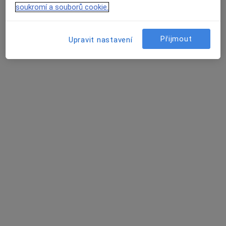
soukromí a souborů cookie.
Nemocnice Ivančice
·
Více
Alergolog, Anesteziolog, Chirurg
Přijmout
Upravit nastavení
17 názorů
Široká 16, Ivančice
•
Mapa
Nemocnice Ivančice
Tato klinika nemá specialisty s dostupnými termíny v online kalendáři
Zobrazit profil