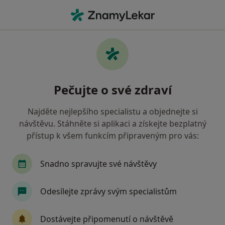
Hla
Oční Lékařství • Brno, jihomoravský
Filtry
• 1
Mapa
Oční lékařství Brno
Pečujte o své zdraví
Jak řadíme výsledky vyhledávání?
Najděte nejlepšího specialistu a objednejte si
návštěvu. Stáhněte si aplikaci a získejte bezplatný
Jakou pojišťovnu máte?
přístup k všem funkcím připraveným pro vás:
Všeobecná zdravotní pojišťovna
Zdravotní poj
Snadno spravujte své návštěvy
Odesílejte zprávy svým specialistům
Dostávejte připomenutí o návštěvě