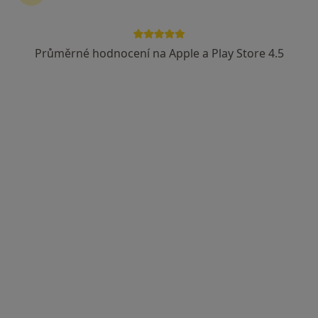
Průměrné hodnocení na Apple a Play Store 4.5
Oční ordinace OFTALMED
Oční lékař, Optometrista
559 názorů
náměstí Republiky 744/5, Brno
•
Mapa
Oční ordinace OFTALMED
Řidičský průkaz - vyšetření zorného pole
500 Kč
Více
Tato klinika nemá specialisty s dostupnými termíny v online kalendáři
Zobrazit profil