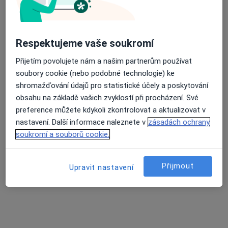
Síť očních klinik LEXUM
Oční lékař, Chirurg, Plastický chirurg
Respektujeme vaše soukromí
19 názorů
Přijetím povolujete nám a našim partnerům používat
Bezručova 22, Brno
•
Mapa
soubory cookie (nebo podobné technologie) ke
Síť očních klinik LEXUM
shromažďování údajů pro statistické účely a poskytování
Tato klinika nemá specialisty s dostupnými termíny v online kalendáři
obsahu na základě vašich zvyklostí při procházení. Své
preference můžete kdykoli zkontrolovat a aktualizovat v
Zobrazit profil
nastavení. Další informace naleznete v
zásadách ochrany
soukromí a souborů cookie.
Přijmout
Upravit nastavení