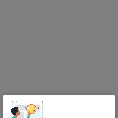
Oční ambulance NeoVize
Oční lékař
Komenského 144, Újezd u Brna
•
Mapa
Oční ambulance NeoVize
Tato klinika nemá specialisty s dostupnými termíny v online kalendáři
Zobrazit profil