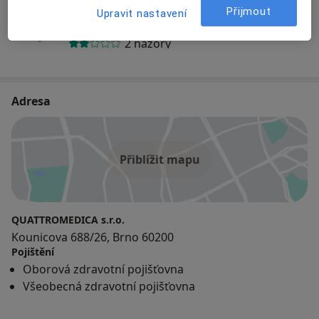
Arnošt Mazal
Přijmout
Upravit nastavení
Internista, Praktický lékař
2 názory
Adresa
Přiblížit mapu
QUATTROMEDICA s.r.o.
Kounicova 688/26, Brno 60200
Pojištění
Oborová zdravotní pojišťovna
Všeobecná zdravotní pojišťovna