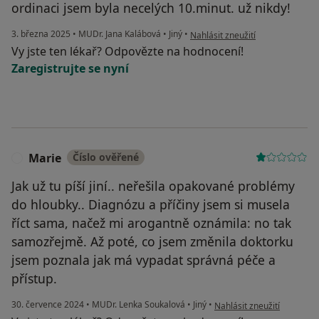
ordinaci jsem byla necelých 10.minut. už nikdy!
podle názoru uživatele R.
3. března 2025
•
MUDr. Jana Kalábová
•
Jiný
•
Nahlásit zneužití
Vy jste ten lékař? Odpovězte na hodnocení!
Zaregistrujte se nyní
Marie
Číslo ověřené
M
Jak už tu píší jiní.. neřešila opakované problémy
do hloubky.. Diagnózu a příčiny jsem si musela
říct sama, načež mi arogantně oznámila: no tak
samozřejmě. Až poté, co jsem změnila doktorku
jsem poznala jak má vypadat správná péče a
přístup.
podle názoru uživatele Ma
30. července 2024
•
MUDr. Lenka Soukalová
•
Jiný
•
Nahlásit zneužití