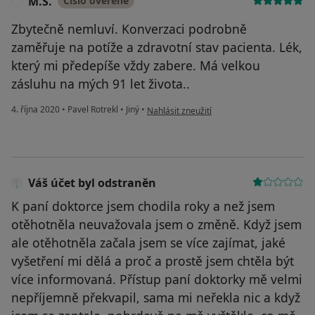
M.Š.
Číslo ověřené
M
Zbytečně nemluví. Konverzaci podrobně
zaměřuje na potíže a zdravotní stav pacienta. Lék,
který mi předepíše vždy zabere. Má velkou
zásluhu na mých 91 let života..
podle názoru uživatele M.Š.
4. října 2020
•
Pavel Rotrekl
•
Jiný
•
Nahlásit zneužití
Váš účet byl odstraněn
K paní doktorce jsem chodila roky a než jsem
otěhotněla neuvažovala jsem o změně. Když jsem
ale otěhotněla začala jsem se více zajímat, jaké
vyšetření mi dělá a proč a prostě jsem chtěla být
více informovaná. Přístup paní doktorky mě velmi
nepříjemně překvapil, sama mi neřekla nic a když