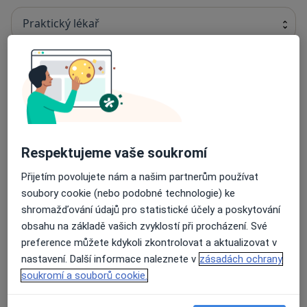
Praktický lékař
MUDr. Blanka Vrecníková
Praktický lékař
17 názorů
Respektujeme vaše soukromí
MUDr. Eva Rutová
Přijetím povolujete nám a našim partnerům používat
Praktický lékař
soubory cookie (nebo podobné technologie) ke
11 názorů
shromažďování údajů pro statistické účely a poskytování
obsahu na základě vašich zvyklostí při procházení. Své
Anna Vlčková
preference můžete kdykoli zkontrolovat a aktualizovat v
Internista, Praktický lékař
nastavení. Další informace naleznete v
zásadách ochrany
soukromí a souborů cookie.