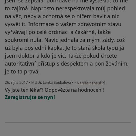
jsem se zeptala, pohrdavě na mě vyštěkla, co mě
to zajímá. Naprosto nerespektovala můj pohled
na věc, nebyla ochotná se o ničem bavit a nic
vysvětlit. Informace o vašem zdravotním stavu
vyřvávají po celé ordinaci a čekárně, takže
soukromí nula. Navíc jednala za mými zády, což
už byla poslední kapka. Je to stará škola typu já
jsem doktor a kdo je víc. Takže pokud chcete
autoritativní přístup s despektem a ponižováním,
je to ta pravá.
podle názoru uživatele Váš účet by
26. října 2017
•
MUDr. Lenka Soukalová
•
•
Nahlásit zneužití
Vy jste ten lékař? Odpovězte na hodnocení!
Zaregistrujte se nyní