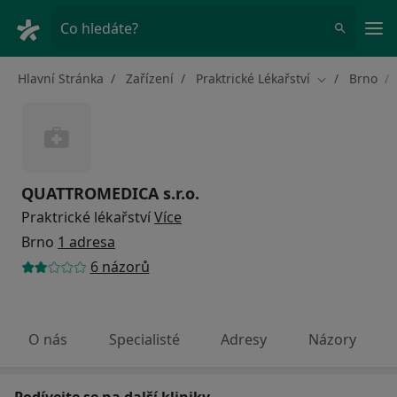
Hla
Co hledáte?
Hlavní Stránka
Zařízení
Praktrické Lékařství
Brno
Změna města
QUATTROMEDICA s.r.o.
Praktrické lékařství
Více
Brno
1 adresa
6 názorů
O nás
Specialisté
Adresy
Názory
Podívejte se na další kliniky