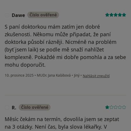
Dawe
Číslo ověřené
D
S paní doktorkou mám zatím jen dobré
zkušenosti. Někomu může připadat, že paní
doktorka působí rázněji. Nicméně na problém
(byť jsem laik) se podle mě snaží nahlížet
komplexně. Pokaždé mi dobře pomohla a za sebe
mohu doporučit.
podle názoru uživatele Dawe
10. prosince 2025
•
MUDr. Jana Kalábová
•
Jiný
•
Nahlásit zneužití
R.
Číslo ověřené
R
Měsíc čekám na termín, dovolila jsem se zeptat
na 3 otázky. Není čas, byla slova lékařky. V