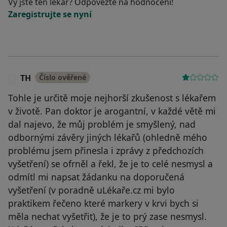
Vy jste ten lékař? Odpovězte na hodnocení!
Zaregistrujte se nyní
TH
Číslo ověřené
T
Tohle je určitě moje nejhorší zkušenost s lékařem
v životě. Pan doktor je arogantní, v každé větě mi
dal najevo, že můj problém je smyšlený, nad
odbornými závěry jiných lékařů (ohledně mého
problému jsem přinesla i zprávy z předchozích
vyšetření) se ofrněl a řekl, že je to celé nesmysl a
odmítl mi napsat žádanku na doporučená
vyšetření (v poradně uLékaře.cz mi bylo
praktikem řečeno které markery v krvi bych si
měla nechat vyšetřit), že je to prý zase nesmysl.