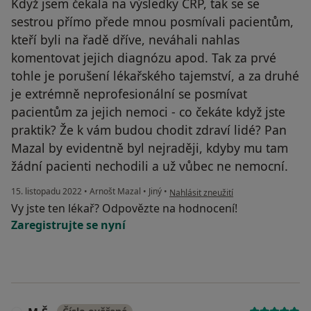
Když jsem čekala na výsledky CRP, tak se se
sestrou přímo přede mnou posmívali pacientům,
kteří byli na řadě dříve, neváhali nahlas
komentovat jejich diagnózu apod. Tak za prvé
tohle je porušení lékařského tajemství, a za druhé
je extrémně neprofesionální se posmívat
pacientům za jejich nemoci - co čekáte když jste
praktik? Že k vám budou chodit zdraví lidé? Pan
Mazal by evidentně byl nejraději, kdyby mu tam
žádní pacienti nechodili a už vůbec ne nemocní.
podle názoru uživatele TH
15. listopadu 2022
•
Arnošt Mazal
•
Jiný
•
Nahlásit zneužití
Vy jste ten lékař? Odpovězte na hodnocení!
Zaregistrujte se nyní