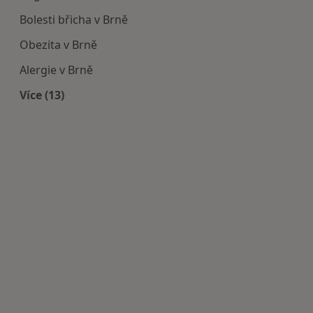
Bolesti břicha v Brně
Obezita v Brně
Alergie v Brně
Více (13)
Více v kategorii: Nejčastěji léčené nemoci