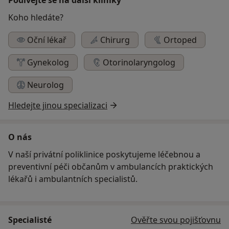
Koho hledáte?
Oční lékař
Chirurg
Ortoped
Gynekolog
Otorinolaryngolog
Neurolog
Hledejte jinou specializaci
O nás
V naší privátní poliklinice poskytujeme léčebnou a
preventivní péči občanům v ambulancích praktických
lékařů i ambulantních specialistů.
Specialisté
Ověřte svou pojišťovnu