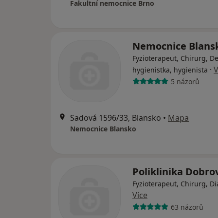
Fakultní nemocnice Brno
Nemocnice Blans
Fyzioterapeut, Chirurg, De
·
V
hygienistka, hygienista
5 názorů
Sadová 1596/33, Blansko
•
Mapa
Nemocnice Blansko
Poliklinika Dobr
Fyzioterapeut, Chirurg, Di
Více
63 názorů