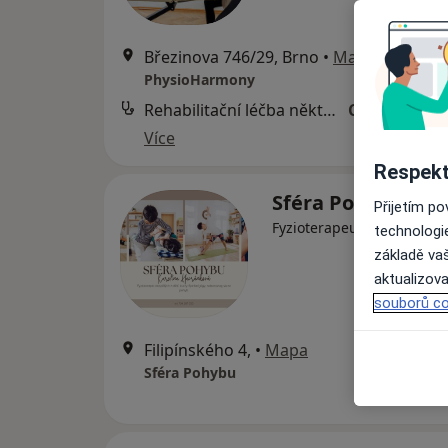
Březinova 746/29, Brno
•
Mapa
PhysioHarmony
Rehabilitační léčba některých druhů funkční sterility metodou L. Mojžíšové
Cena nebyla
Více
Respekt
Sféra Pohybu
Přijetím p
Fyzioterapeut
technologi
základě vaš
aktualizova
souborů co
Filipínského 4,
•
Mapa
Sféra Pohybu