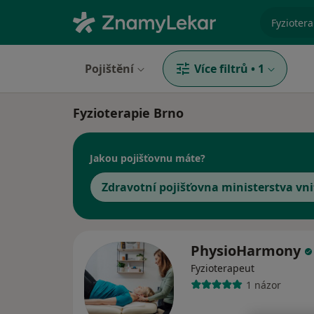
specializ
Pojištění
Více filtrů
•
1
Fyzioterapie Brno
Jakou pojišťovnu máte?
Zdravotní pojišťovna ministerstva vni
PhysioHarmony
Fyzioterapeut
1 názor