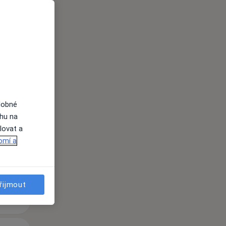
Po
Út
St
dobné
10 Srpen
11 Srpen
12 Srpen
ahu na
lovat a
omí a
i
řijmout