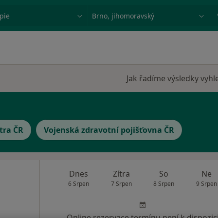
ace, nemoc nebo příjmení
Město nebo region
Jak řadíme výsledky vyhl
tra ČR
Vojenská zdravotní pojišťovna ČR
Dnes
Zítra
So
Ne
6 Srpen
7 Srpen
8 Srpen
9 Srpen
Online rezervace termínu není k dispozic