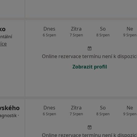
ko
Dnes
Zítra
So
Ne
6 Srpen
7 Srpen
8 Srpen
9 Srpen
ntální
íce
Online rezervace termínu není k dispozic
Zobrazit profil
ovského
Dnes
Zítra
So
Ne
6 Srpen
7 Srpen
8 Srpen
9 Srpen
·
agnostik
Online rezervace termínu není k dispozic