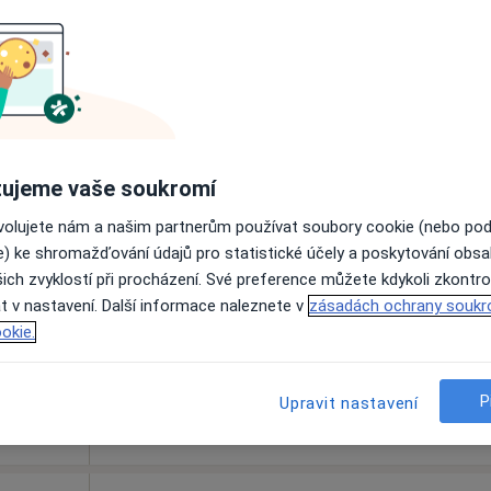
Zobrazit profil
 přidána
ujeme vaše soukromí
Dnes
Zítra
So
Ne
ovolujete nám a našim partnerům používat soubory cookie (nebo po
6 Srpen
7 Srpen
8 Srpen
9 Srpen
e) ke shromažďování údajů pro statistické účely a poskytování obs
ich zvyklostí při procházení. Své preference můžete kdykoli zkontro
t v nastavení. Další informace naleznete v
zásadách ochrany soukr
Online rezervace termínu není k dispozic
okie.
Zobrazit profil
P
Upravit nastavení