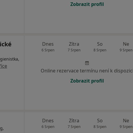
Zobrazit profil
ické
Dnes
Zítra
So
Ne
6 Srpen
7 Srpen
8 Srpen
9 Srpen
gienistka,
Více
Online rezervace termínu není k dispozic
Zobrazit profil
Dnes
Zítra
So
Ne
6 Srpen
7 Srpen
8 Srpen
9 Srpen
g,