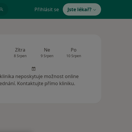
Přihlásit se
Jste lékař?
Zítra
Ne
Po
Út
St
8 Srpen
9 Srpen
10 Srpen
11 Srpen
12 Srp
 klinika neposkytuje možnost online
ednání. Kontaktujte přímo kliniku.