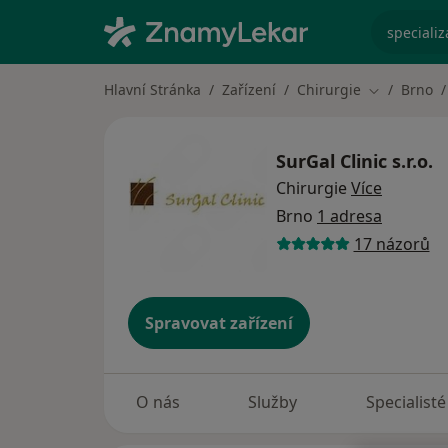
specializ
Hlavní Stránka
Zařízení
Chirurgie
Brno
Změna měs
SurGal Clinic s.r.o.
Chirurgie
Více
Brno
1 adresa
17 názorů
Spravovat zařízení
O nás
Služby
Specialisté