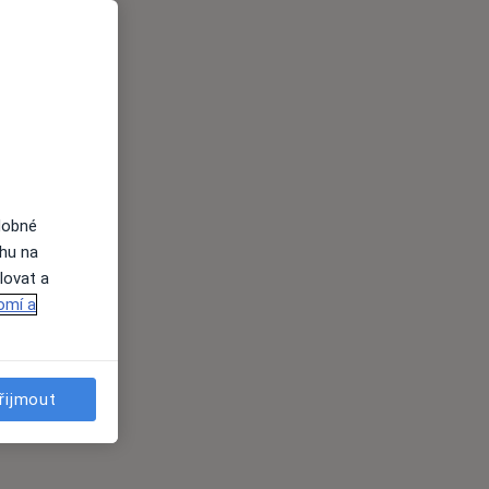
dobné
ahu na
lovat a
omí a
řijmout