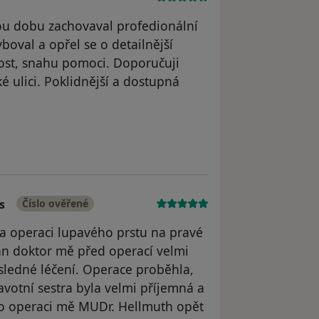
lou dobu zachovaval profedionální
oval a opřel se o detailnější
nost, snahu pomoci. Doporučuji
 ulici. Poklidnější a dostupná
atele M.Z.
s
Číslo ověřené
la operaci lupavého prstu na pravé
n doktor mě před operací velmi
sledné léčení. Operace proběhla,
avotní sestra byla velmi příjemná a
Po operaci mě MUDr. Hellmuth opět