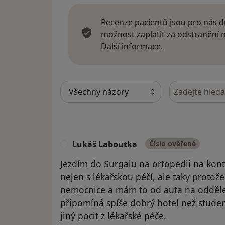
Recenze pacientů jsou pro nás dů
možnost zaplatit za odstranění
Další informace
Další informace.
Hledejte v ná
Lukáš Laboutka
Číslo ověřené
L
Jezdím do Surgalu na ortopedii na kon
nejen s lékařskou péčí, ale taky protož
nemocnice a mám to od auta na odděle
připomíná spíše dobrý hotel než stud
jiný pocit z lékařské péče.