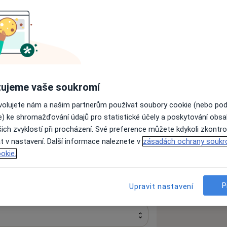
oterapeut
Urolog
ujeme vaše soukromí
Hledejte jinou specializaci
ovolujete nám a našim partnerům používat soubory cookie (nebo po
e) ke shromažďování údajů pro statistické účely a poskytování obs
ich zvyklostí při procházení. Své preference můžete kdykoli zkontro
t v nastavení. Další informace naleznete v
zásadách ochrany soukr
okie.
P
Upravit nastavení