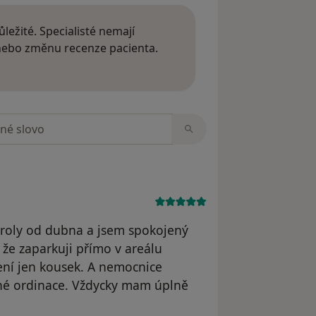
ležité. Specialisté nemají
 nebo změnu recenze pacienta.
 o názorech
zorech
troly od dubna a jsem spokojený
e že zaparkuji přímo v areálu
ní jen kousek. A nemocnice
ené ordinace. Vždycky mam úplně