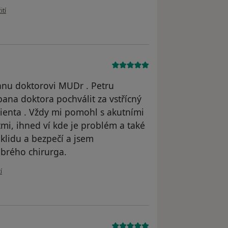
uživatele Lukáš Laboutka
ití
panu doktorovi MUDr . Petru
ana doktora pochválit za vstřícný
cienta . Vždy mi pomohl s akutními
mi, ihned ví kde je problém a také
 klidu a bezpečí a jsem
brého chirurga.
ivatele Irena Čížová
í