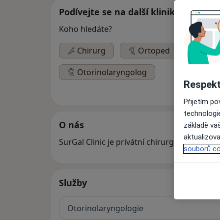
Podívejte se na další kliniky
Koho hledáte?
Chirurg
Ortoped
Fyzi
Otorinolaryngolog
Respekt
Přijetím p
technologi
O nás
základě vaš
aktualizova
SurGal Clinic je privátní chirurgická klinika
souborů co
Služby
Otorinolaryngologie