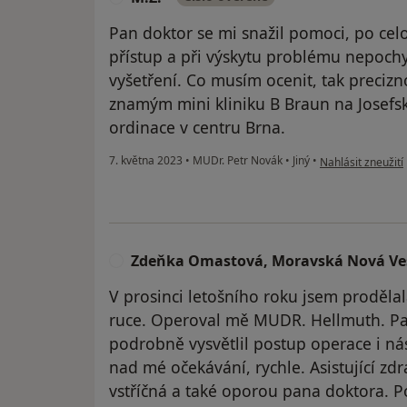
Pan doktor se mi snažil pomoci, po ce
přístup a při výskytu problému nepochyb
vyšetření. Co musím ocenit, tak preciz
znamým mini kliniku B Braun na Josefské
ordinace v centru Brna.
podle názoru uživ
7. května 2023
•
MUDr. Petr Novák
•
Jiný
•
Nahlásit zneužití
Zdeňka Omastová, Moravská Nová Ve
Z
V prosinci letošního roku jsem proděla
ruce. Operoval mě MUDR. Hellmuth. Pa
podrobně vysvětlil postup operace i ná
nad mé očekávání, rychle. Asistující zdr
vstříčná a také oporou pana doktora. 