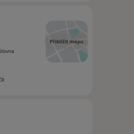
Přiblížit mapu
išťovna
ČR