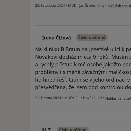
podle názoru 
23. listopadu 2024
•
MUDr. Jan Šneler
•
Jiný
•
Nahlásit zneuž
Irena Čížová
Číslo ověřené
I
Na kliniku B Braun na Josefské ulici k 
Novákovi docházím cca 9 roků. Musím p
a rychlý přístup k mé osobě jakožto pa
problémy i s méně závažnými maličkost
ho hned řeší. Cítím se v jeho ordinaci v
přesvědčena, že jsem pod kontrolou do
podle názoru už
21. června 2024
•
MUDr. Petr Novák
•
Jiný
•
Nahlásit zneužit
M.Z.
Číslo ověřené
M