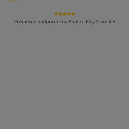
Průměrné hodnocení na Apple a Play Store 4.5
MEDICOM Clinic
Dermatolog, Anesteziolog, Plastický chirurg
40 názorů
Viniční 235, Brno
•
Mapa
MEDICOM Clinic
Tato klinika nemá specialisty s dostupnými termíny v online kalendáři
Zobrazit profil