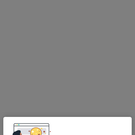
Medica Aesthetica - plastická chirurgie,
korektivní dermatologie, laserová terapie
·
Více
Dermatolog, Anesteziolog, Chirurg
Viniční 235, Brno
•
Mapa
Medica Aesthetica - plastická chirurgie, korektivní dermatologie, laserová terapie
Tato klinika nemá specialisty s dostupnými termíny v online kalendáři
Zobrazit profil