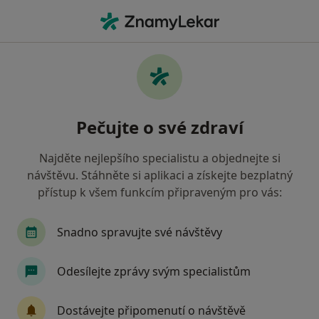
Hla
Dermatologie • Brno, jihomoravský
Filtry
• 1
Mapa
Dermatologie Brno
Pečujte o své zdraví
Jak řadíme výsledky vyhledávání?
Najděte nejlepšího specialistu a objednejte si
návštěvu. Stáhněte si aplikaci a získejte bezplatný
Jakou pojišťovnu máte?
přístup k všem funkcím připraveným pro vás:
Oborová zdravotní pojišťovna
Vojenská zdravo
Snadno spravujte své návštěvy
Odesílejte zprávy svým specialistům
Dostávejte připomenutí o návštěvě