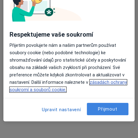
Alex clinic
Dermatolog, Specialista na estetickou medicínu
Orlí 36, Brno
•
Mapa
Respektujeme vaše soukromí
Alex clinic
Tato klinika nemá specialisty s dostupnými termíny v online kalendáři
Přijetím povolujete nám a našim partnerům používat
soubory cookie (nebo podobné technologie) ke
Zobrazit profil
shromažďování údajů pro statistické účely a poskytování
obsahu na základě vašich zvyklostí při procházení. Své
preference můžete kdykoli zkontrolovat a aktualizovat v
nastavení. Další informace naleznete v
zásadách ochrany
soukromí a souborů cookie.
Přijmout
Upravit nastavení
SynCare - Centrum estetické
dermatologie