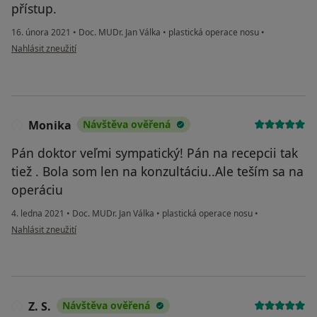
přístup.
16. února 2021
•
Doc. MUDr. Jan Válka
•
plastická operace nosu
•
podle názoru uživatele JJ
Nahlásit zneužití
Monika
Návštěva ověřená
M
Pán doktor veľmi sympatický! Pán na recepcii tak
tiež . Bola som len na konzultáciu..Ale teším sa na
operáciu
4. ledna 2021
•
Doc. MUDr. Jan Válka
•
plastická operace nosu
•
podle názoru uživatele Monika
Nahlásit zneužití
Z. S.
Návštěva ověřená
Z