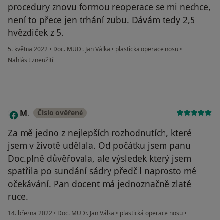
procedury znovu formou reoperace se mi nechce,
není to přece jen trhání zubu. Dávám tedy 2,5
hvězdiček z 5.
5. května 2022
•
Doc. MUDr. Jan Válka
•
plastická operace nosu
•
podle názoru uživatele P.K.
Nahlásit zneužití
M.
Číslo ověřené
M
Za mě jedno z nejlepších rozhodnutích, které
jsem v životě udělala. Od počátku jsem panu
Doc.plně důvěřovala, ale výsledek který jsem
spatřila po sundání sádry předčil naprosto mé
očekávání. Pan docent má jednoznačně zlaté
ruce.
14. března 2022
•
Doc. MUDr. Jan Válka
•
plastická operace nosu
•