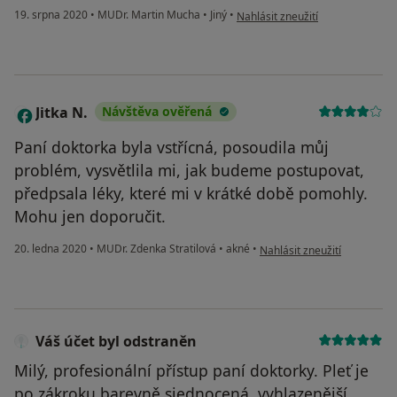
podle názoru uživatele Váš účet 
19. srpna 2020
•
MUDr. Martin Mucha
•
Jiný
•
Nahlásit zneužití
Jitka N.
Návštěva ověřená
J
Paní doktorka byla vstřícná, posoudila můj
problém, vysvětlila mi, jak budeme postupovat,
předpsala léky, které mi v krátké době pomohly.
Mohu jen doporučit.
podle názoru uživatele Jitka
20. ledna 2020
•
MUDr. Zdenka Stratilová
•
akné
•
Nahlásit zneužití
Váš účet byl odstraněn
Milý, profesionální přístup paní doktorky. Pleť je
po zákroku barevně sjednocená, vyhlazenější.