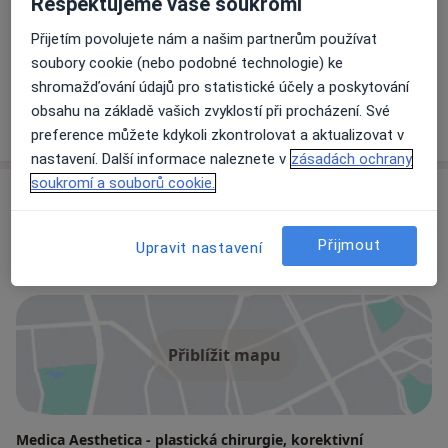
Respektujeme vaše soukromí
2 názory
Přijetím povolujete nám a našim partnerům používat
soubory cookie (nebo podobné technologie) ke
MUDr. Rudolf Zvolánek
shromažďování údajů pro statistické účely a poskytování
Anesteziolog
obsahu na základě vašich zvyklostí při procházení. Své
preference můžete kdykoli zkontrolovat a aktualizovat v
nastavení. Další informace naleznete v
zásadách ochrany
soukromí a souborů cookie.
Adresy (2)
Adresa 1
Adresa 2
Přijmout
Upravit nastavení
Přiblížit mapu
Medica Aesthetica - plastická chirurgie, korektivní