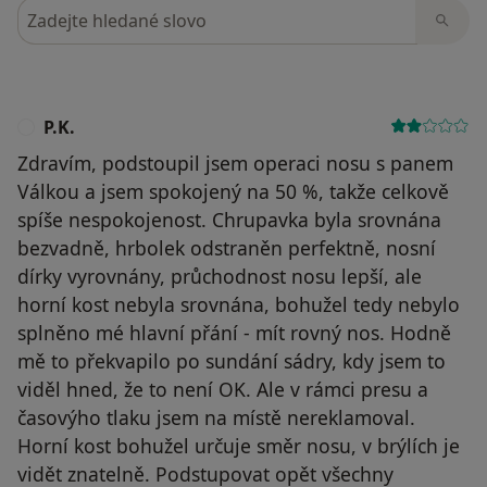
Hledejte v názorech
P.K.
P
Zdravím, podstoupil jsem operaci nosu s panem
Válkou a jsem spokojený na 50 %, takže celkově
spíše nespokojenost. Chrupavka byla srovnána
bezvadně, hrbolek odstraněn perfektně, nosní
dírky vyrovnány, průchodnost nosu lepší, ale
horní kost nebyla srovnána, bohužel tedy nebylo
splněno mé hlavní přání - mít rovný nos. Hodně
mě to překvapilo po sundání sádry, kdy jsem to
viděl hned, že to není OK. Ale v rámci presu a
časovýho tlaku jsem na místě nereklamoval.
Horní kost bohužel určuje směr nosu, v brýlích je
vidět znatelně. Podstupovat opět všechny