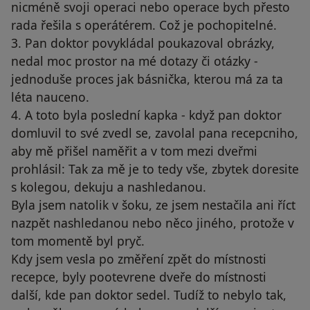
nicméně svoji operaci nebo operace bych přesto
rada řešila s operátérem. Což je pochopitelné.
3. Pan doktor povykládal poukazoval obrázky,
nedal moc prostor na mé dotazy či otázky -
jednoduše proces jak básnička, kterou má za ta
léta nauceno.
4. A toto byla poslední kapka - když pan doktor
domluvil to své zvedl se, zavolal pana recepcniho,
aby mě přišel naměřit a v tom mezi dveřmi
prohlásil: Tak za mě je to tedy vše, zbytek doresite
s kolegou, dekuju a nashledanou.
Byla jsem natolik v šoku, ze jsem nestačila ani říct
nazpět nashledanou nebo něco jiného, protože v
tom momentě byl pryč.
Kdy jsem vesla po změření zpět do místnosti
recepce, byly pootevrene dveře do místnosti
další, kde pan doktor sedel. Tudíž to nebylo tak,