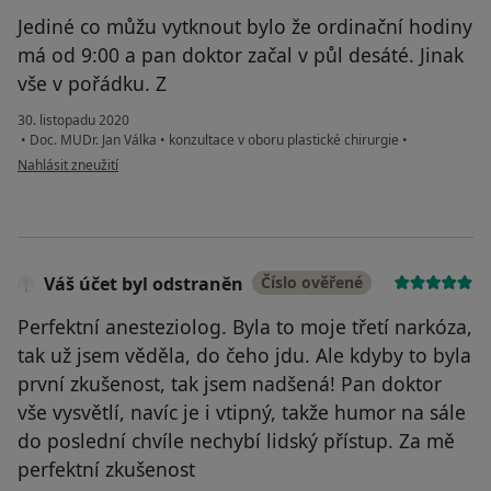
Jediné co můžu vytknout bylo že ordinační hodiny
má od 9:00 a pan doktor začal v půl desáté. Jinak
vše v pořádku. Z
30. listopadu 2020
•
Doc. MUDr. Jan Válka
•
konzultace v oboru plastické chirurgie
•
podle názoru uživatele Z. S.
Nahlásit zneužití
Váš účet byl odstraněn
Číslo ověřené
Perfektní anesteziolog. Byla to moje třetí narkóza,
tak už jsem věděla, do čeho jdu. Ale kdyby to byla
první zkušenost, tak jsem nadšená! Pan doktor
vše vysvětlí, navíc je i vtipný, takže humor na sále
do poslední chvíle nechybí lidský přístup. Za mě
perfektní zkušenost