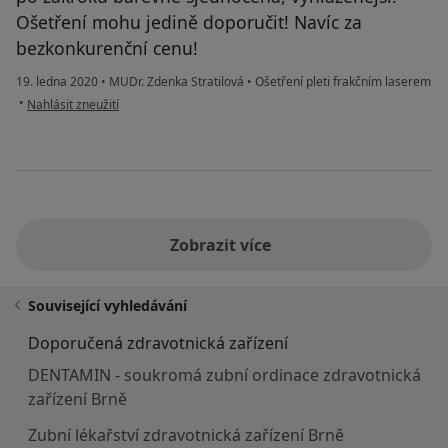
Ošetření mohu jedině doporučit! Navíc za
bezkonkurenční cenu!
19. ledna 2020
•
MUDr. Zdenka Stratilová
•
Ošetření pleti frakčním laserem
podle názoru uživatele Váš účet byl odstraněn
•
Nahlásit zneužití
Zobrazit více
Související vyhledávání
Doporučená zdravotnická zařízení
DENTAMIN - soukromá zubní ordinace zdravotnická
zařízení Brně
Zubní lékařství zdravotnická zařízení Brně