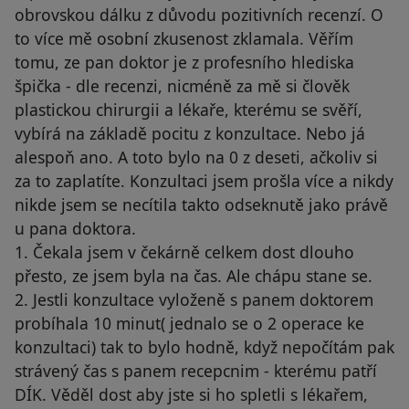
obrovskou dálku z důvodu pozitivních recenzí. O
to více mě osobní zkusenost zklamala. Věřím
tomu, ze pan doktor je z profesního hlediska
špička - dle recenzi, nicméně za mě si člověk
plastickou chirurgii a lékaře, kterému se svěří,
vybírá na základě pocitu z konzultace. Nebo já
alespoň ano. A toto bylo na 0 z deseti, ačkoliv si
za to zaplatíte. Konzultaci jsem prošla více a nikdy
nikde jsem se necítila takto odseknutě jako právě
u pana doktora.
1. Čekala jsem v čekárně celkem dost dlouho
přesto, ze jsem byla na čas. Ale chápu stane se.
2. Jestli konzultace vyloženě s panem doktorem
probíhala 10 minut( jednalo se o 2 operace ke
konzultaci) tak to bylo hodně, když nepočítám pak
strávený čas s panem recepcnim - kterému patří
DÍK. Věděl dost aby jste si ho spletli s lékařem,