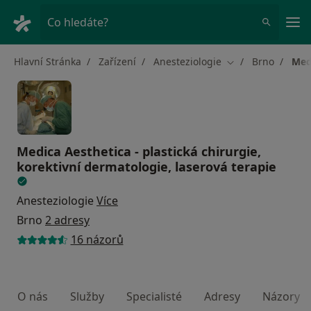
Hla
Co hledáte?
Hlavní Stránka
Zařízení
Anesteziologie
Brno
Medi
Změna města
Medica Aesthetica - plastická chirurgie,
korektivní dermatologie, laserová terapie
Anesteziologie
Více
Brno
2 adresy
16 názorů
O nás
Služby
Specialisté
Adresy
Názory