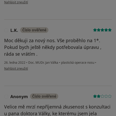
podle názoru uživatele M.
Nahlásit zneužití
L.K.
Číslo ověřené
L
Moc děkuji za nový nos. Vše proběhlo na 1*.
Pokud bych ještě někdy potřebovala úpravu ,
ráda se vrátím .
26. ledna 2022
•
Doc. MUDr. Jan Válka
•
plastická operace nosu
•
podle názoru uživatele L.K.
Nahlásit zneužití
Anonym
Číslo ověřené
A
Velice mě mrzí nepříjemná zkusenost s konzultaci
u pana doktora Války, ke kterému jsem jela