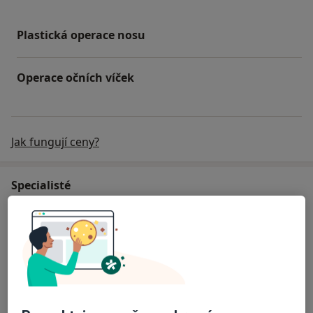
Plastická operace nosu
Operace očních víček
Jak fungují ceny?
Specialisté
Anesteziolog
MUDr. Martin Mucha
Anesteziolog