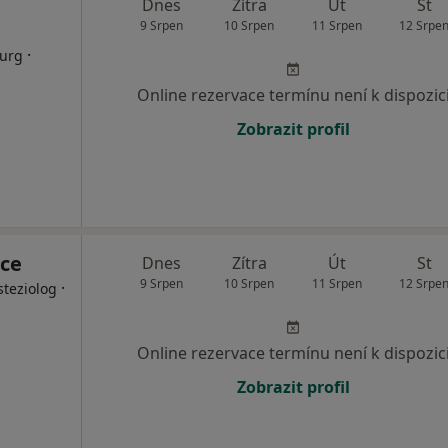
Dnes
Zítra
Út
St
9 Srpen
10 Srpen
11 Srpen
12 Srpe
·
rurg
Online rezervace termínu není k dispozic
Zobrazit profil
ce
Dnes
Zítra
Út
St
9 Srpen
10 Srpen
11 Srpen
12 Srpe
·
steziolog
Online rezervace termínu není k dispozic
Zobrazit profil