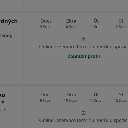
rdných
Dnes
Zítra
Út
St
9 Srpen
10 Srpen
11 Srpen
12 Srpe
·
Chirurg
Online rezervace termínu není k dispozic
Zobrazit profil
ko
Dnes
Zítra
Út
St
9 Srpen
10 Srpen
11 Srpen
12 Srpe
lní
íce
Online rezervace termínu není k dispozic