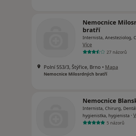
Nemocnice Milos
bratří
Internista, Anesteziolog, 
Více
27 názorů
Polní 553/3, Štýřice, Brno
•
Mapa
Nemocnice Milosrdných bratří
Nemocnice Blans
Internista, Chirurg, Dentá
·
V
hygienistka, hygienista
5 názorů