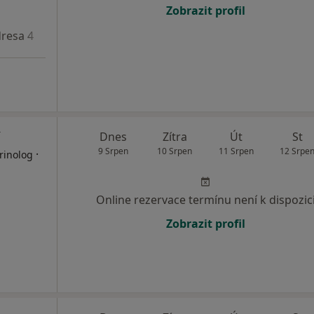
Zobrazit profil
resa 4
Adresa 5
Dnes
Zítra
Út
St
9 Srpen
10 Srpen
11 Srpen
12 Srpe
·
rinolog
Online rezervace termínu není k dispozic
Zobrazit profil