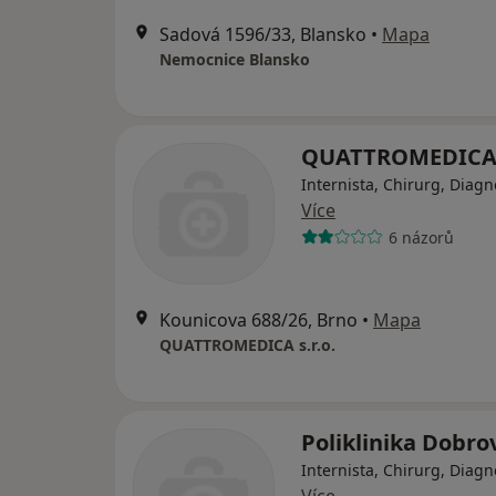
Sadová 1596/33, Blansko
•
Mapa
Nemocnice Blansko
QUATTROMEDICA s
Internista, Chirurg, Diagn
Více
6 názorů
Kounicova 688/26, Brno
•
Mapa
QUATTROMEDICA s.r.o.
Poliklinika Dobr
Internista, Chirurg, Diagn