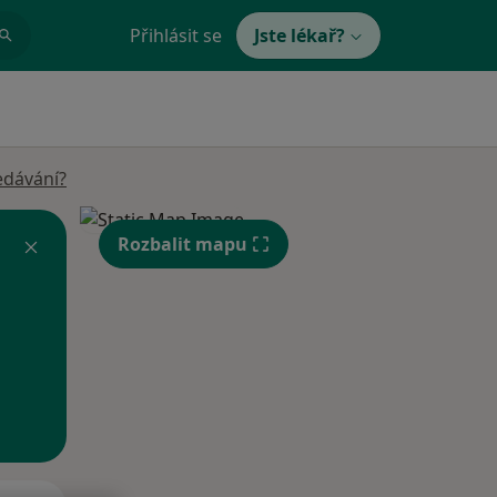
Přihlásit se
Jste lékař?
edávání?
Rozbalit mapu