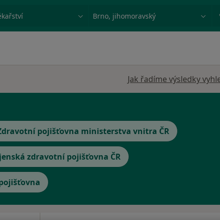
ace, nemoc nebo příjmení
Město nebo region
Jak řadíme výsledky vyhl
Zdravotní pojišťovna ministerstva vnitra ČR
jenská zdravotní pojišťovna ČR
 pojišťovna