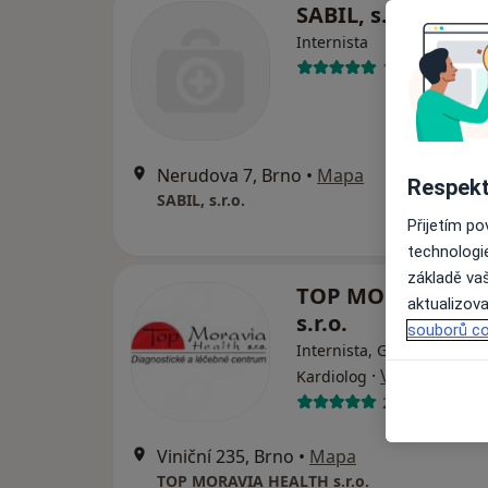
SABIL, s.r.o.
Internista
1 názor
Nerudova 7, Brno
•
Mapa
Respekt
SABIL, s.r.o.
Přijetím p
technologi
základě vaš
TOP MORAVIA HE
aktualizova
s.r.o.
souborů co
Internista, Gastroenterolo
·
Více
Kardiolog
23 názorů
Viniční 235, Brno
•
Mapa
TOP MORAVIA HEALTH s.r.o.