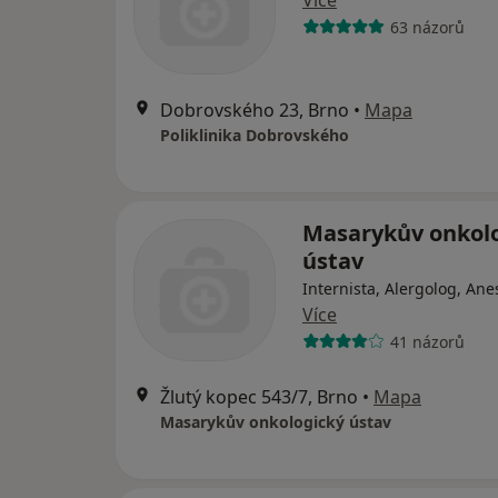
Více
63 názorů
Dobrovského 23, Brno
•
Mapa
Poliklinika Dobrovského
Masarykův onkol
ústav
Internista, Alergolog, Ane
Více
41 názorů
Žlutý kopec 543/7, Brno
•
Mapa
Masarykův onkologický ústav