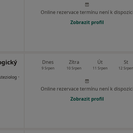
Online rezervace termínu není k dispozic
Zobrazit profil
ogický
Dnes
Zítra
Út
St
9 Srpen
10 Srpen
11 Srpen
12 Srpe
·
steziolog
Online rezervace termínu není k dispozic
Zobrazit profil