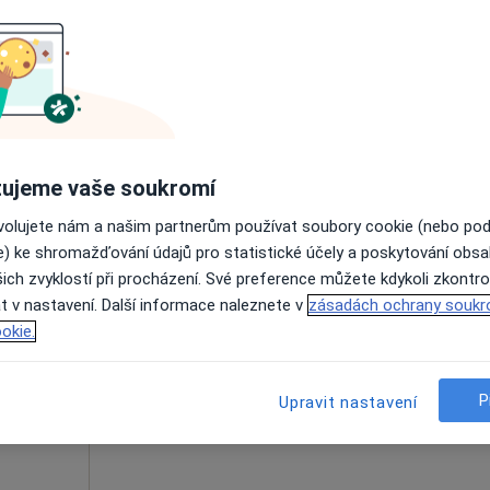
Dnes
Zítra
Út
St
9 Srpen
10 Srpen
11 Srpen
12 Srpe
Online rezervace termínu není k dispozic
Zobrazit profil
ujeme vaše soukromí
ovolujete nám a našim partnerům používat soubory cookie (nebo po
e) ke shromažďování údajů pro statistické účely a poskytování obs
ich zvyklostí při procházení. Své preference můžete kdykoli zkontro
ALTH
Dnes
Zítra
Út
St
t v nastavení. Další informace naleznete v
zásadách ochrany soukr
9 Srpen
10 Srpen
11 Srpen
12 Srpe
okie.
g,
Online rezervace termínu není k dispozic
P
Upravit nastavení
Zobrazit profil