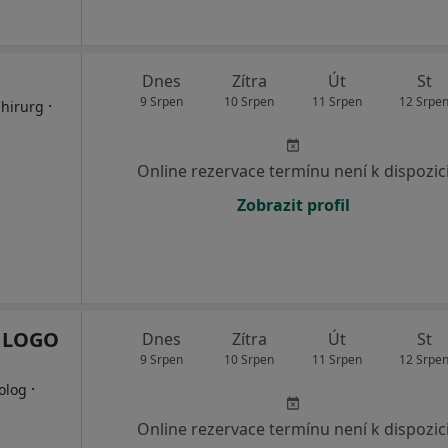
Dnes
Zítra
Út
St
9 Srpen
10 Srpen
11 Srpen
12 Srpe
·
Chirurg
Online rezervace termínu není k dispozic
Zobrazit profil
a LOGO
Dnes
Zítra
Út
St
9 Srpen
10 Srpen
11 Srpen
12 Srpe
·
olog
Online rezervace termínu není k dispozic