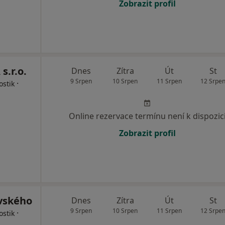
Zobrazit profil
.r.o.
Dnes
Zítra
Út
St
9 Srpen
10 Srpen
11 Srpen
12 Srpe
·
ostik
Online rezervace termínu není k dispozic
Zobrazit profil
ovského
Dnes
Zítra
Út
St
9 Srpen
10 Srpen
11 Srpen
12 Srpe
·
ostik