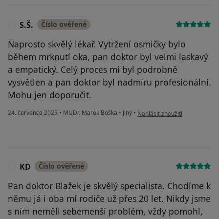
S.Š.
Číslo ověřené
S
Naprosto skvělý lékař. Vytržení osmičky bylo
během mrknutí oka, pan doktor byl velmi laskavý
a empatický. Celý proces mi byl podrobně
vysvětlen a pan doktor byl nadmíru profesionální.
Mohu jen doporučit.
podle názoru uživatele S.Š.
24. července 2025
•
MUDr. Marek Boška
•
Jiný
•
Nahlásit zneužití
KD
Číslo ověřené
K
Pan doktor Blažek je skvělý specialista. Chodíme k
němu já i oba mí rodiče už přes 20 let. Nikdy jsme
s ním neměli sebemenší problém, vždy pomohl,