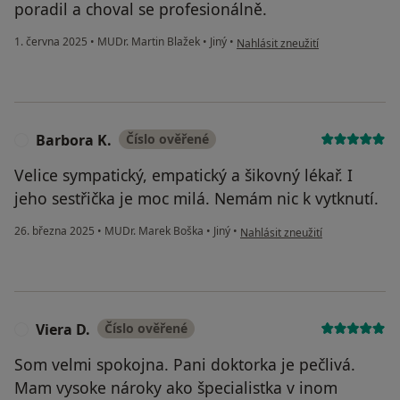
poradil a choval se profesionálně.
podle názoru uživatele KD
1. června 2025
•
MUDr. Martin Blažek
•
Jiný
•
Nahlásit zneužití
Barbora K.
Číslo ověřené
B
Velice sympatický, empatický a šikovný lékař. I
jeho sestřička je moc milá. Nemám nic k vytknutí.
podle názoru uživatele Barbora 
26. března 2025
•
MUDr. Marek Boška
•
Jiný
•
Nahlásit zneužití
Viera D.
Číslo ověřené
V
Som velmi spokojna. Pani doktorka je pečlivá.
Mam vysoke nároky ako špecialistka v inom