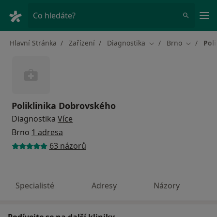
Hla
Co hledáte?
Hlavní Stránka
Zařízení
Diagnostika
Brno
Pol
Změna města
Změna m
Poliklinika Dobrovského
Diagnostika
Více
Brno
1 adresa
63 názorů
Specialisté
Adresy
Názory
Podívejte se na další kliniky