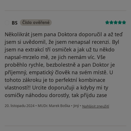
BS
Číslo ověřené
B
Několikrát jsem pana Doktora doporučil a až teď
jsem si uvědomil, že jsem nenapsal recenzi. Byl
jsem na extrakcí tří osmiček a jak už tu někdo
napsal-mrzelo mě, ze jich nemám víc. Vše
proběhlo rychle, bezbolestně a pan Doktor je
příjemný, empatický člověk na svém místě. U
tohoto zákroku je to perfektní kombinace
vlastností!! Urcite doporučuji a kdyby mi ty
osmičky náhodou dorostly, tak přijdu zase
podle názoru uživatele BS
20. listopadu 2024
•
MUDr. Marek Boška
•
Jiný
•
Nahlásit zneužití