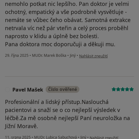
nemohlo potkat nic lepšího. Pan doktor je velmi
ochotný, empatický a vše podrobně vysvětluje -
nemáte se vůbec čeho obávat. Samotná extrakce
netrvala víc než pár vteřin a celý proces proběhl
naprosto v klidu a úplně bez bolesti.
Pana doktora moc doporučuji a děkuji mu.
podle názoru uživatele Kateřina
29. října 2025
•
MUDr. Marek Boška
•
Jiný
•
Nahlásit zneužití
Pavel Mašek
Číslo ověřené
P
Profesionální a lidský přístup.Naslouchá
pacientovi a snaží se o co nejlepší výsledek v
léčbě.Za mě osobně nejlepší Paní neuroložka na
Jižní Moravě.
podle názoru uživatele Pave
11. srpna 2025
•
MUDr. Lubica Sabuchová
•
Jiný
•
Nahlásit zneužití