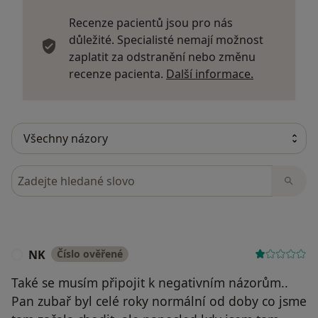
Recenze pacientů jsou pro nás
důležité. Specialisté nemají možnost
zaplatit za odstranění nebo změnu
Další infor
recenze pacienta.
Další informace.
Hledejte v názorech
NK
Číslo ověřené
N
Také se musím připojit k negativním názorům..
Pan zubař byl celé roky normální od doby co jsme