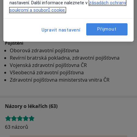
nastavení. Další informace naleznete v
zásadách ochrany
Přiblížit mapu
soukromí a souborů cookie.
Poliklinika Dobrovského
Přijmout
Upravit nastavení
Dobrovského 23, Brno 612 00
Pojištění
Oborová zdravotní pojišťovna
Revírní bratrská pokladna, zdravotní pojišťovna
Vojenská zdravotní pojišťovna ČR
Všeobecná zdravotní pojišťovna
Zdravotní pojišťovna ministerstva vnitra ČR
Názory o lékařích (63)
63 názorů