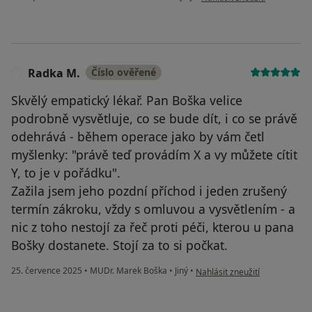
Radka M.
Číslo ověřené
R
Skvělý empatický lékař. Pan Boška velice
podrobně vysvětluje, co se bude dít, i co se právě
odehrává - během operace jako by vám četl
myšlenky: "právě teď provádím X a vy můžete cítit
Y, to je v pořádku".
Zažila jsem jeho pozdní příchod i jeden zrušený
termín zákroku, vždy s omluvou a vysvětlením - a
nic z toho nestojí za řeč proti péči, kterou u pana
Bošky dostanete. Stojí za to si počkat.
podle názoru uživatele Radka
25. července 2025
•
MUDr. Marek Boška
•
Jiný
•
Nahlásit zneužití