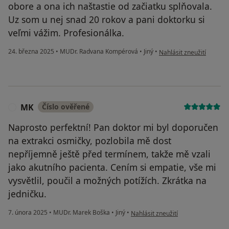
obore a ona ich naštastie od začiatku splňovala.
Uz som u nej snad 20 rokov a pani doktorku si
veľmi vážim. Profesionálka.
podle názoru uživatele V
24. března 2025
•
MUDr. Radvana Kompérová
•
Jiný
•
Nahlásit zneužití
MK
Číslo ověřené
M
Naprosto perfektní! Pan doktor mi byl doporučen
na extrakci osmičky, pozlobila mě dost
nepříjemně ještě před termínem, takže mě vzali
jako akutního pacienta. Cením si empatie, vše mi
vysvětlil, poučil a možných potížích. Zkrátka na
jedničku.
podle názoru uživatele MK
7. února 2025
•
MUDr. Marek Boška
•
Jiný
•
Nahlásit zneužití