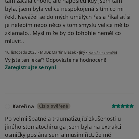
tam začala chodit, ale naposled kdy jsem tam
byla, jsem byla velice nespokojená s tím co mi
řekl. Navážel se do mých umělých řas a říkal ať si
je nelepím nebo něco v tom smyslu velice mě to
zklamalo.. Myslím že by do tohohle neměl co
mluvit..
podle názoru uživatele NK
16. listopadu 2025
•
MUDr. Martin Blažek
•
Jiný
•
Nahlásit zneužití
Vy jste ten lékař? Odpovězte na hodnocení!
Zaregistrujte se nyní
Kateřina
Číslo ověřené
K
Po velmi špatné a traumatizující zkušenosti u
jiného stomatochirurga jsem byla na extrakci
osmičky poslána sem a musím říct, že mě