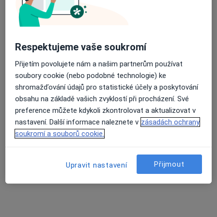
Průměrné hodnocení na Apple a Play Store 4.5
Mgr. Markéta Muchová
Respektujeme vaše soukromí
·
Více
Fyzioterapeut, Diagnostik
30 názorů
Přijetím povolujete nám a našim partnerům používat
soubory cookie (nebo podobné technologie) ke
Adresa 1
Adresa 2
Online
shromažďování údajů pro statistické účely a poskytování
obsahu na základě vašich zvyklostí při procházení. Své
preference můžete kdykoli zkontrolovat a aktualizovat v
Myslbekova 29, Brno
•
Mapa
nastavení. Další informace naleznete v
zásadách ochrany
Mgr. Markéta Muchová - FyzioBalance Židenice
soukromí a souborů cookie.
Rehabilitační léčba některých druhů funkční sterility metodou L. Mojžíšové
1 550 Kč
Tento specialista nenabízí online rezervaci termínu na této adrese.
Přijmout
Upravit nastavení
Rezervovat termín