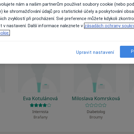
 to funguje?
ovolujete nám a našim partnerům používat soubory cookie (nebo po
e) ke shromažďování údajů pro statistické účely a poskytování obs
ich zvyklostí při procházení. Své preference můžete kdykoli zkontro
t v nastavení. Další informace naleznete v
zásadách ochrany soukr
okie.
P
Upravit nastavení
á
Eva Kotulánová
Miloslava Komrsková
Internista
Diabetolog
Braňany
Broumy