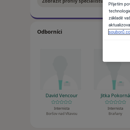
Zobrazit profily specialistů
Jak
Přijetím p
technologi
základě vaš
aktualizova
Odborníci
souborů co
David Vencour
Jitka Pokorn
Internista
Internista
Boršov nad Vltavou
Braňany