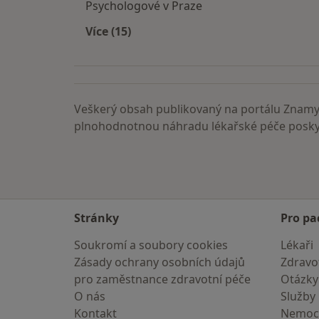
Psychologové v Praze
Více (15)
Více v kategorii: Nejčastěji vyhledáva
Veškerý obsah publikovaný na portálu ZnamyL
plnohodnotnou náhradu lékařské péče poskyt
Stránky
Pro pa
Soukromí a soubory cookies
Lékaři
Zásady ochrany osobních údajů
Zdravot
pro zaměstnance zdravotní péče
Otázky
O nás
Služby
Kontakt
Nemoc