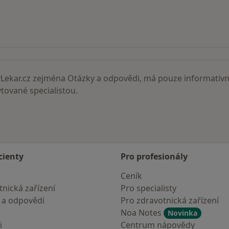
ní lékaři
ekar.cz zejména Otázky a odpovědi, má pouze informativní
ované specialistou.
cienty
Pro profesionály
Ceník
nická zařízení
Pro specialisty
 a odpovědi
Pro zdravotnická zařízení
Noa Notes
Novinka
i
Centrum nápovědy