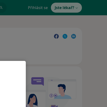
Přihlásit se
Jste lékař?
e,