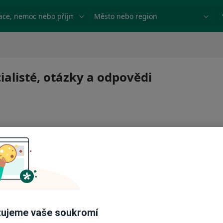
ace, nemoc nebo příjmení
Město nebo region
ialisté, otázky a odpovědi
 pro zahájení nebo pokračování léčby. Pokud to potřebujet
ci.
ujeme vaše soukromí