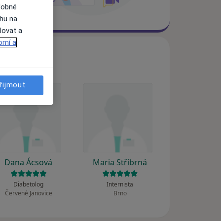
dobné
ahu na
lovat a
omí a
řijmout
Dana Ácsová
Maria Stříbrná
Diabetolog
Internista
Červené Janovice
Brno