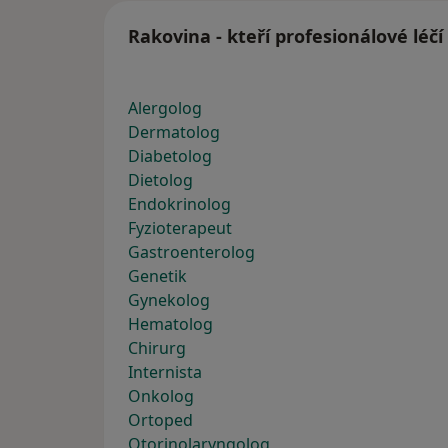
Rakovina - kteří profesionálové léč
Alergolog
Dermatolog
Diabetolog
Dietolog
Endokrinolog
Fyzioterapeut
Gastroenterolog
Genetik
Gynekolog
Hematolog
Chirurg
Internista
Onkolog
Ortoped
Otorinolaryngolog