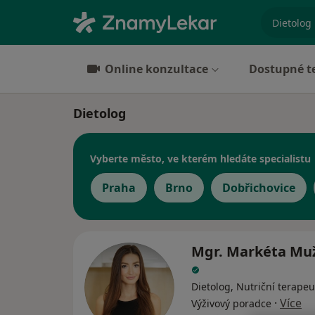
specializ
Online konzultace
Dostupné t
Dietolog
Vyberte město, ve kterém hledáte specialistu
Praha
Brno
Dobřichovice
Mgr. Markéta Mu
Dietolog, Nutriční terapeu
·
Více
Výživový poradce