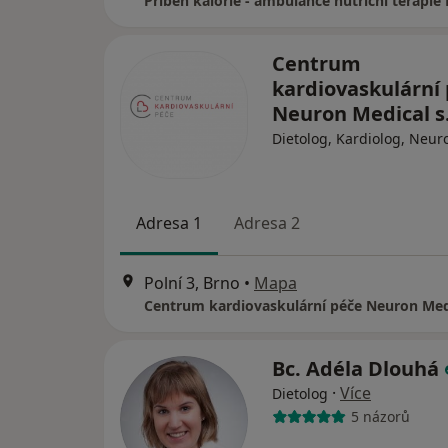
Příběh kalorie - ambulance nutriční terapie
Centrum
kardiovaskulární
Neuron Medical s.
Dietolog, Kardiolog, Neur
Adresa 1
Adresa 2
Polní 3, Brno
•
Mapa
Centrum kardiovaskulární péče Neuron Medic
Bc. Adéla Dlouhá
·
Více
Dietolog
5 názorů