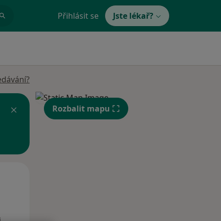
Přihlásit se
Jste lékař?
edávání?
Rozbalit mapu
Po
Út
St
10 Srpen
11 Srpen
12 Srpen
i