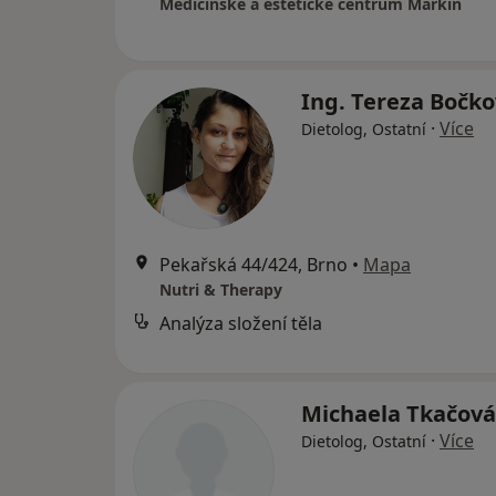
Medicinské a estetické centrum Markin
Ing. Tereza Bočk
·
Více
Dietolog, Ostatní
Pekařská 44/424, Brno
•
Mapa
Nutri & Therapy
Analýza složení těla
Michaela Tkačov
·
Více
Dietolog, Ostatní