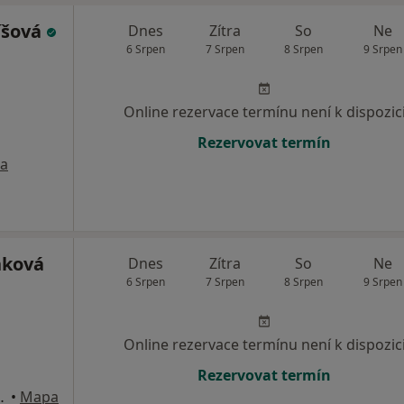
íšová
Dnes
Zítra
So
Ne
6 Srpen
7 Srpen
8 Srpen
9 Srpen
Online rezervace termínu není k dispozic
Rezervovat termín
a
ňková
Dnes
Zítra
So
Ne
6 Srpen
7 Srpen
8 Srpen
9 Srpen
Online rezervace termínu není k dispozic
Rezervovat termín
ře č. 5033, Praha
•
Mapa