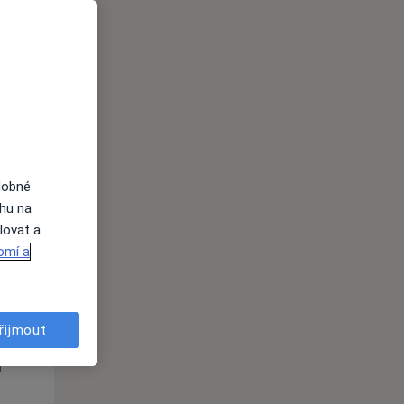
dobné
ahu na
lovat a
omí a
Po
Út
St
10 Srpen
11 Srpen
12 Srpen
řijmout
i