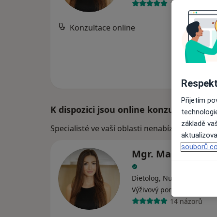
14 názorů
Konzultace online
Respekt
Přijetím p
K dispozici jsou online konzultace
technologi
základě vaš
Specialisté ve vaší oblasti nenabízí osobní ná
aktualizova
souborů co
Mgr. Markéta Mu
Dietolog, Nutriční terapeu
·
Více
Výživový poradce
14 názorů