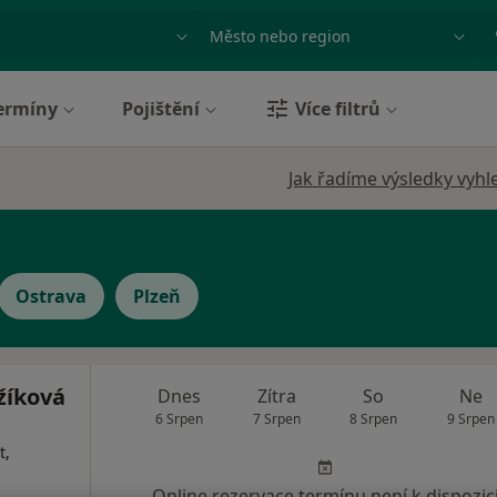
ace, nemoc nebo příjmení
Město nebo region
ermíny
Pojištění
Více filtrů
Jak řadíme výsledky vyhl
Ostrava
Plzeň
žíková
Dnes
Zítra
So
Ne
6 Srpen
7 Srpen
8 Srpen
9 Srpen
t,
Online rezervace termínu není k dispozic