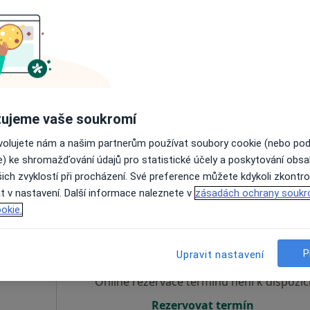
Rezervovat termín
1 490 Kč
ujeme vaše soukromí
ovolujete nám a našim partnerům používat soubory cookie (nebo po
e) ke shromažďování údajů pro statistické účely a poskytování obs
ich zvyklostí při procházení. Své preference můžete kdykoli zkontro
vštěvy. Zkuste místo toho online konzultace.
t v nastavení. Další informace naleznete v
zásadách ochrany soukr
okie.
žíková
Dnes
Zítra
So
Ne
6 Srpen
7 Srpen
8 Srpen
9 Srpen
P
t,
Upravit nastavení
Online rezervace termínu není k dispozic
Rezervovat termín