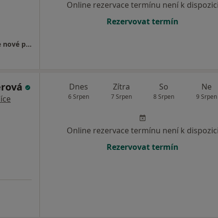
Online rezervace termínu není k dispozic
Rezervovat termín
Gastroenterologická ambulance - přijímáme nové pacienty
erová
Dnes
Zítra
So
Ne
6 Srpen
7 Srpen
8 Srpen
9 Srpen
íce
Online rezervace termínu není k dispozic
Rezervovat termín