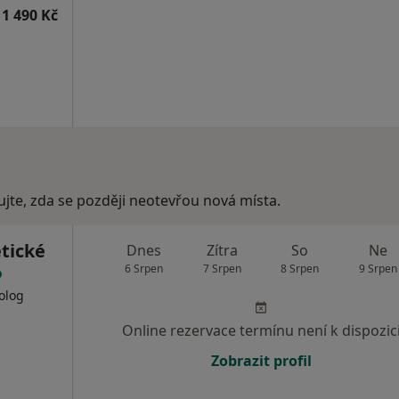
1 490 Kč
ujte, zda se později neotevřou nová místa.
tické
Dnes
Zítra
So
Ne
6 Srpen
7 Srpen
8 Srpen
9 Srpen
olog
Online rezervace termínu není k dispozic
Zobrazit profil