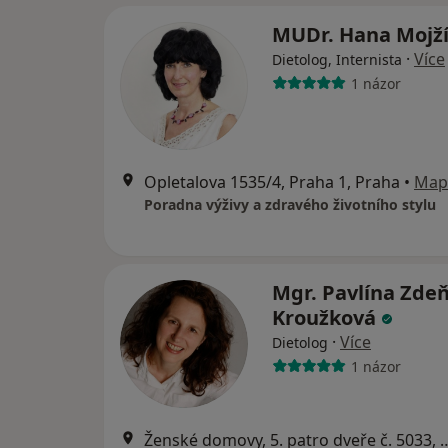
MUDr. Hana Mojž
·
Více
Dietolog, Internista
1 názor
Opletalova 1535/4, Praha 1, Praha
•
Map
Poradna výživy a zdravého životního stylu
Mgr. Pavlína Zde
Kroužková
·
Více
Dietolog
1 názor
Ženské domovy, 5. patro dve