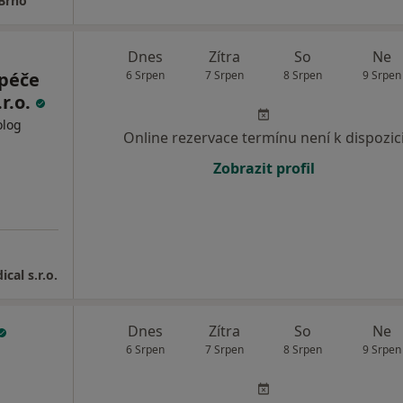
 Brno
Dnes
Zítra
So
Ne
 péče
6 Srpen
7 Srpen
8 Srpen
9 Srpen
r.o.
olog
Online rezervace termínu není k dispozic
Zobrazit profil
al s.r.o.
Dnes
Zítra
So
Ne
6 Srpen
7 Srpen
8 Srpen
9 Srpen