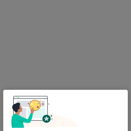
MUDr. Vladimír Čuba
·
Více
Otorinolaryngolog, Chirurg
46 názorů
Maroldova 2304, Kladno
•
Mapa
ORL MUDr. Vladimír Čuba
Tento specialista nenabízí online rezervaci termínu na této adrese.
Rezervovat termín