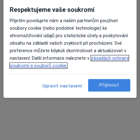
MUDr. Pavel Ovísek
·
Více
Respektujeme vaše soukromí
Otorinolaryngolog
94 názorů
Přijetím povolujete nám a našim partnerům používat
Úpatní 58, Brno, Nový Lískovec, Brno
•
Mapa
soubory cookie (nebo podobné technologie) ke
Privátní ORL ambulance pro děti a dospělé
shromažďování údajů pro statistické účely a poskytování
obsahu na základě vašich zvyklostí při procházení. Své
Tento specialista nenabízí online rezervaci termínu na této adrese.
preference můžete kdykoli zkontrolovat a aktualizovat v
Rezervovat termín
nastavení. Další informace naleznete v
zásadách ochrany
soukromí a souborů cookie.
Přijmout
Upravit nastavení
MUDr. Michaela Fialová
·
Více
Otorinolaryngolog