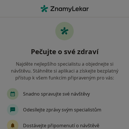
Hla
Otorinolaryngolog • Zlín, zlínský
Filtry
Mapa
Otorinolaryngolog Zlín
Pečujte o své zdraví
Jak řadíme výsledky vyhledávání?
Najděte nejlepšího specialistu a objednejte si
návštěvu. Stáhněte si aplikaci a získejte bezplatný
Jakou pojišťovnu máte?
přístup k všem funkcím připraveným pro vás:
Všeobecná zdravotní pojišťovna
Snadno spravujte své návštěvy
Oborová zdravotní pojišťovna
Odesílejte zprávy svým specialistům
Vojenská zdravotní pojišťovna ČR
Dostávejte připomenutí o návštěvě