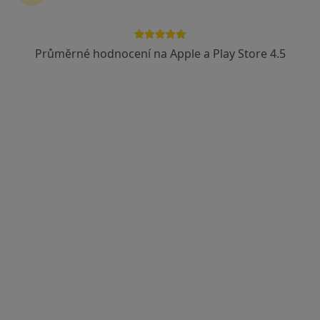
Průměrné hodnocení na Apple a Play Store 4.5
MUDr. Alena Šimíková
Otorinolaryngolog
5 názorů
Třída Tomáše Bati 5135, Zlín
•
Mapa
Ordinace odborného lékaře otorinolaryngologie.
Tento specialista nenabízí online rezervaci termínu na této adrese.
Rezervovat termín