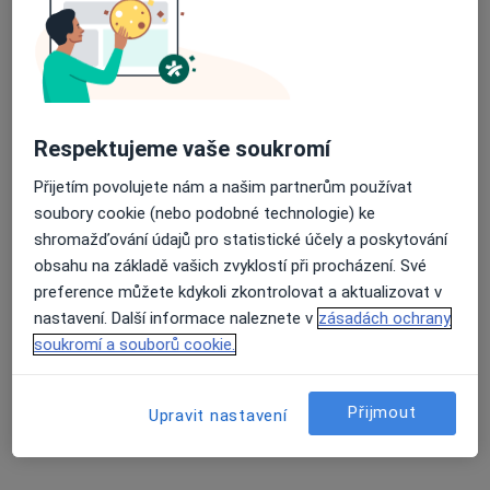
MUDr. Anna Klementová
Otorinolaryngolog
Respektujeme vaše soukromí
2 názory
Přijetím povolujete nám a našim partnerům používat
Potoky 5145, Zlín
•
Mapa
soubory cookie (nebo podobné technologie) ke
Ordinace otorinolaryngologie
shromažďování údajů pro statistické účely a poskytování
Tento specialista nenabízí online rezervaci termínu na této adrese.
obsahu na základě vašich zvyklostí při procházení. Své
preference můžete kdykoli zkontrolovat a aktualizovat v
Rezervovat termín
nastavení. Další informace naleznete v
zásadách ochrany
soukromí a souborů cookie.
Přijmout
Upravit nastavení