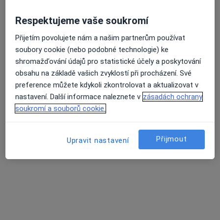
MUDr. Aleš Hurdálek
Respektujeme vaše soukromí
Otorinolaryngolog
3 názory
Přijetím povolujete nám a našim partnerům používat
Havlíčkova 660, Kroměříž
•
Mapa
soubory cookie (nebo podobné technologie) ke
Nemocnice Kroměříž
shromažďování údajů pro statistické účely a poskytování
obsahu na základě vašich zvyklostí při procházení. Své
Tento specialista nenabízí online rezervaci termínu na této adrese.
preference můžete kdykoli zkontrolovat a aktualizovat v
nastavení. Další informace naleznete v
zásadách ochrany
Rezervovat termín
soukromí a souborů cookie.
Přijmout
Upravit nastavení
Zora Kubáčková