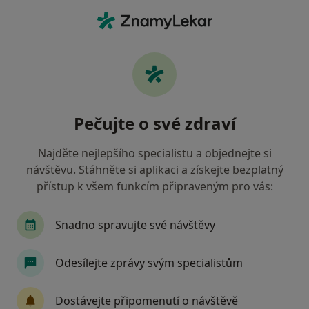
Hla
Otorinolaryngolog • Kroměříž, zlínský
Filtry
Mapa
Otorinolaryngolog Kroměříž
Pečujte o své zdraví
Jak řadíme výsledky vyhledávání?
Najděte nejlepšího specialistu a objednejte si
návštěvu. Stáhněte si aplikaci a získejte bezplatný
Jakou pojišťovnu máte?
přístup k všem funkcím připraveným pro vás:
Oborová zdravotní pojišťovna
Vojenská zdravo
Snadno spravujte své návštěvy
Odesílejte zprávy svým specialistům
Dostávejte připomenutí o návštěvě