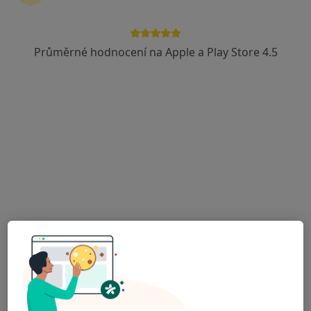
Průměrné hodnocení na Apple a Play Store 4.5
Karel Gern
Otorinolaryngolog
Vejvanovského 374, Kroměříž
•
Mapa
Ordinace
Tento specialista nenabízí online rezervaci termínu na této adrese.
Rezervovat termín