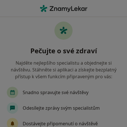
Hla
Otorinolaryngolog • Prostějov, olomoucký
Filtry
Mapa
Otorinolaryngolog Prostějov
Pečujte o své zdraví
Jak řadíme výsledky vyhledávání?
Najděte nejlepšího specialistu a objednejte si
návštěvu. Stáhněte si aplikaci a získejte bezplatný
Jakou pojišťovnu máte?
přístup k všem funkcím připraveným pro vás:
Zdravotní pojišťovna ministerstva vnitra ČR
O
Snadno spravujte své návštěvy
Odesílejte zprávy svým specialistům
Dostávejte připomenutí o návštěvě