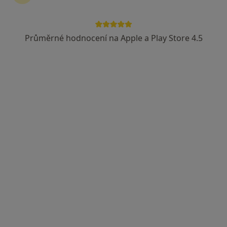
Průměrné hodnocení na Apple a Play Store 4.5
MUDr. Radan Vidura
·
Více
Otorinolaryngolog
24 názorů
Horní lán 10A/1310, Olomouc
•
Mapa
RVmedCentrum privátní klinika s.r.o.
Tento specialista nenabízí online rezervaci termínu na této adrese.
Rezervovat termín