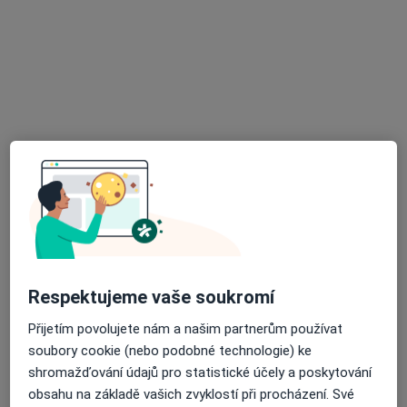
MUDr. Dagmar Hrňová
·
Více
Otorinolaryngolog
8 názorů
nám. Národních hrdinů 2, Olomouc
•
Mapa
Poliklinika SPEA
Tento specialista nenabízí online rezervaci termínu na této adrese.
Rezervovat termín
Respektujeme vaše soukromí
Přijetím povolujete nám a našim partnerům používat
soubory cookie (nebo podobné technologie) ke
shromažďování údajů pro statistické účely a poskytování
MUDr. Richard Salzman
obsahu na základě vašich zvyklostí při procházení. Své
Otorinolaryngolog