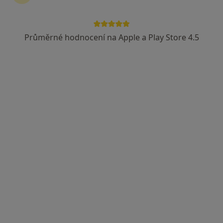
Mojmír Randula
Otorinolaryngolog
Průměrné hodnocení na Apple a Play Store 4.5
4 názory
Svitavská 25, Moravská Třebová
•
Mapa
Sam. ord. lékaře spec. - ORL
Tento specialista nenabízí online rezervaci termínu na této adrese.
Rezervovat termín
MUDr. Irena Fügnerová