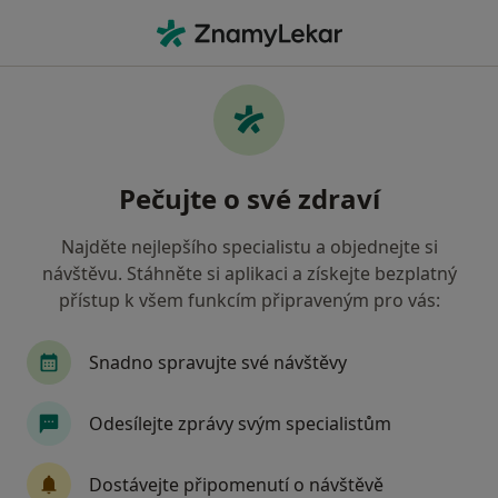
Hla
Otorinolaryngolog • Zábřeh, olomoucký
Filtry
Mapa
Otorinolaryngolog Zábřeh
Pečujte o své zdraví
Jak řadíme výsledky vyhledávání?
Najděte nejlepšího specialistu a objednejte si
návštěvu. Stáhněte si aplikaci a získejte bezplatný
Jakou pojišťovnu máte?
přístup k všem funkcím připraveným pro vás:
Snadno spravujte své návštěvy
Odesílejte zprávy svým specialistům
Dostávejte připomenutí o návštěvě