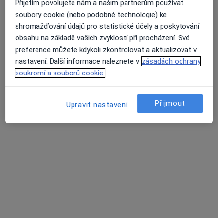
Přijetím povolujete nám a našim partnerům používat
I. P. Pavlova 6, Olomouc
•
Mapa
soubory cookie (nebo podobné technologie) ke
Fakultní nemocnice Olomouc
shromažďování údajů pro statistické účely a poskytování
Tento specialista nenabízí online rezervaci termínu na této adrese.
obsahu na základě vašich zvyklostí při procházení. Své
preference můžete kdykoli zkontrolovat a aktualizovat v
Rezervovat termín
nastavení. Další informace naleznete v
zásadách ochrany
soukromí a souborů cookie.
Přijmout
Upravit nastavení
MUDr. Petra Chrapková
Otorinolaryngolog
I. P. Pavlova 6, Olomouc
•
Mapa
Fakultní nemocnice Olomouc