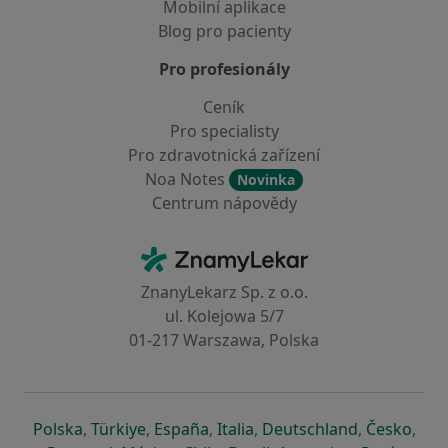
Mobilní aplikace
Blog pro pacienty
Pro profesionály
Ceník
Pro specialisty
Pro zdravotnická zařízení
Noa Notes
Novinka
Centrum nápovědy
Kontakt
ZnamyLekar - Hlavní stránka
ZnanyLekarz Sp. z o.o.
ul. Kolejowa 5/7
01-217 Warszawa, Polska
se otevře v nové záložce
se otevře v nové záložce
se otevře v nové záložce
se otevře v nové záložce
se otevře v 
se o
Polska
,
Türkiye
,
España
,
Italia
,
Deutschland
,
Česko
,