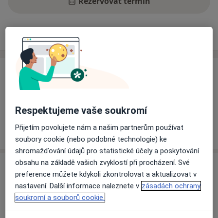
Rezervovat termín
Ceník
Adresy
Názory pacientů
Ceník
Informace o službách a cenách nejsou k dispozici
Tento specialista ještě nepřidával žádné informace o
Respektujeme vaše soukromí
svých službách.
Přijetím povolujete nám a našim partnerům používat
soubory cookie (nebo podobné technologie) ke
shromažďování údajů pro statistické účely a poskytování
obsahu na základě vašich zvyklostí při procházení. Své
Adresy (2)
preference můžete kdykoli zkontrolovat a aktualizovat v
nastavení. Další informace naleznete v
zásadách ochrany
Adresa 1
Adresa 2
soukromí a souborů cookie.