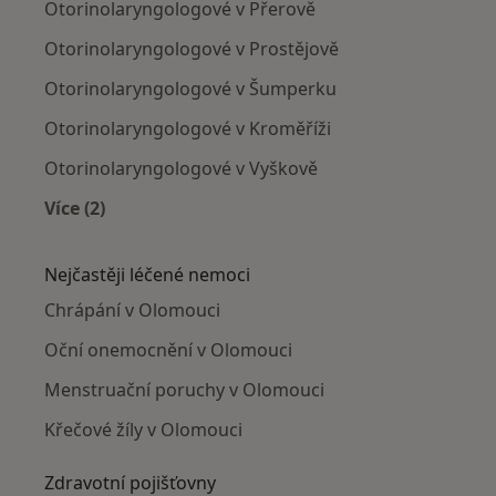
Otorinolaryngologové v Přerově
Otorinolaryngologové v Prostějově
Otorinolaryngologové v Šumperku
Otorinolaryngologové v Kroměříži
Otorinolaryngologové v Vyškově
Více (2)
Více v kategorii: V okolí Olomouce
Nejčastěji léčené nemoci
Chrápání v Olomouci
Oční onemocnění v Olomouci
Menstruační poruchy v Olomouci
Křečové žíly v Olomouci
Zdravotní pojišťovny