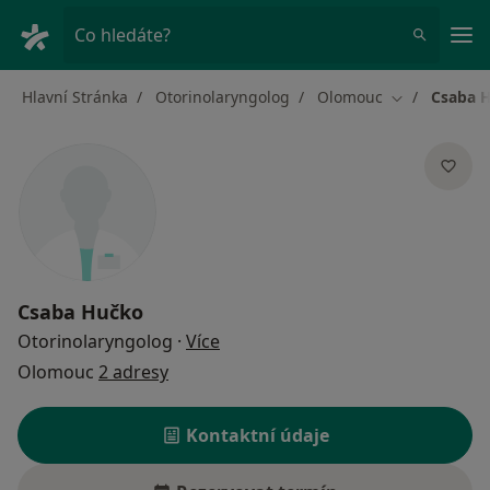
Hla
Co hledáte?
Hlavní Stránka
Otorinolaryngolog
Olomouc
Csaba 
Změna města
Csaba Hučko
o specializacích
Otorinolaryngolog
·
Více
Olomouc
2 adresy
Kontaktní údaje