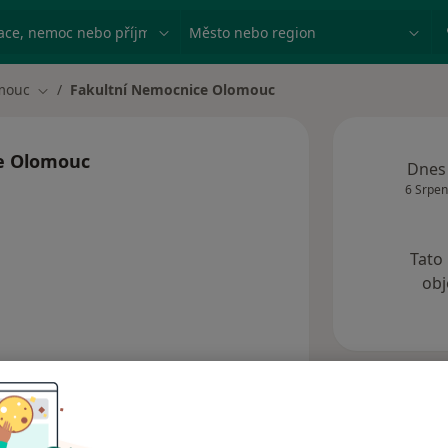
ace, nemoc nebo příjmení
Město nebo region
mouc
Fakultní Nemocnice Olomouc
ěsta
Změna města
e Olomouc
Dnes
6 Srpen
Tato
obj
Názory