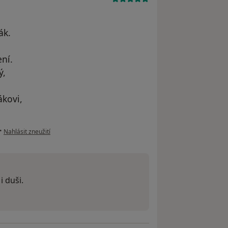
ák.
ní.
ý,
kovi,
podle názoru uživatele Čestmír Voříšek
•
Nahlásit zneužití
i duši.