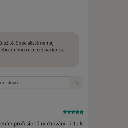
ležité. Specialisté nemají
 nebo změnu recenze pacienta.
 o názorech
zorech
ením profesionální chování, úctu k