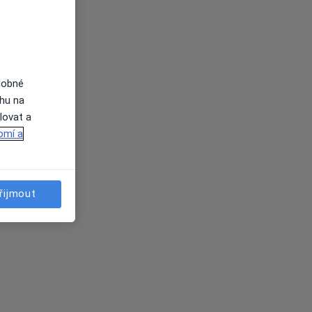
dobné
ahu na
lovat a
omí a
řijmout