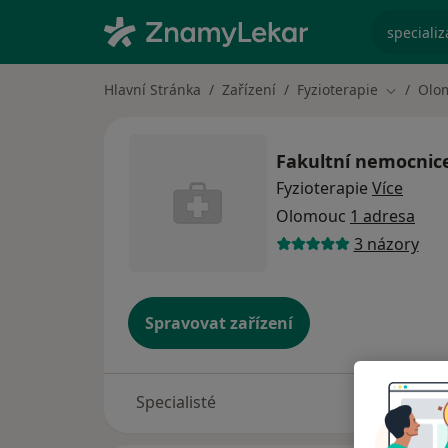
specializ
Hlavní Stránka
Zařízení
Fyzioterapie
Olo
Změna m
Fakultní nemocnic
Fyzioterapie
Více
Olomouc
1 adresa
3 názory
Spravovat zařízení
Specialisté
Adresy