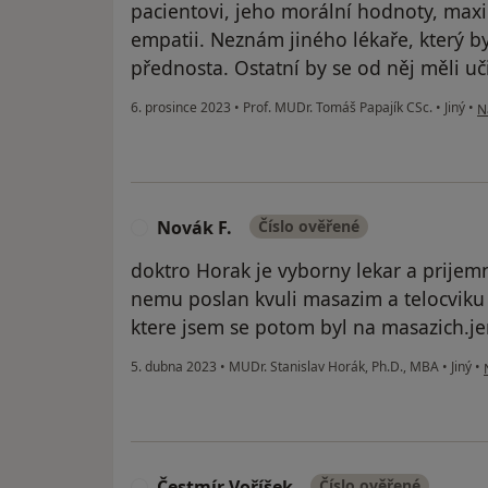
pacientovi, jeho morální hodnoty, maxi
empatii. Neznám jiného lékaře, který b
přednosta. Ostatní by se od něj měli uč
p
6. prosince 2023
•
Prof. MUDr. Tomáš Papajík CSc.
•
Jiný
•
N
Novák F.
Číslo ověřené
N
doktro Horak je vyborny lekar a prijemn
nemu poslan kvuli masazim a telocviku .
ktere jsem se potom byl na masazich.je
5. dubna 2023
•
MUDr. Stanislav Horák, Ph.D., MBA
•
Jiný
•
Čestmír Voříšek
Číslo ověřené
Č