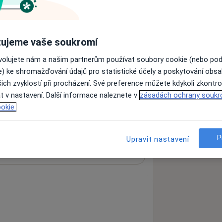
ujeme vaše soukromí
Otorinolaryngolog
ovolujete nám a našim partnerům používat soubory cookie (nebo po
e) ke shromažďování údajů pro statistické účely a poskytování obs
ich zvyklostí při procházení. Své preference můžete kdykoli zkontro
Hledejte jinou specializaci
t v nastavení. Další informace naleznete v
zásadách ochrany soukr
okie.
Ověřte svou pojišťovnu
P
Upravit nastavení