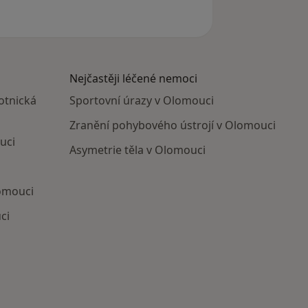
Nejčastěji léčené nemoci
otnická
Sportovní úrazy v Olomouci
Zranění pohybového ústrojí v Olomouci
uci
Asymetrie těla v Olomouci
lomouci
ci
cká zařízení