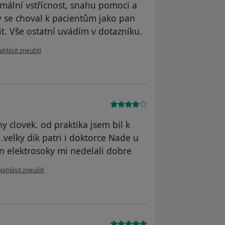
mální vstřícnost, snahu pomoci a
y se choval k pacientům jako pan
it. Vše ostatní uvádím v dotazníku.
odle názoru uživatele Lenka P.
ahlásit zneužití
y clovek. od praktika jsem bil k
velky dik patri i doktorce Nade u
n elektrosoky mi nedelali dobre
podle názoru uživatele Novák F.
Nahlásit zneužití