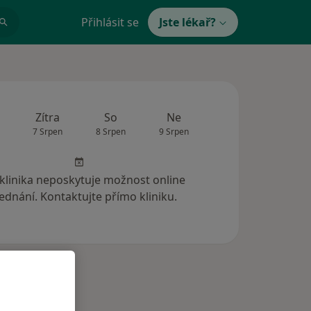
Přihlásit se
Jste lékař?
Zítra
So
Ne
Po
Út
7 Srpen
8 Srpen
9 Srpen
10 Srpen
11 Srp
 klinika neposkytuje možnost online
ednání. Kontaktujte přímo kliniku.