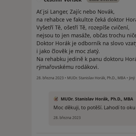
Ať jsi Langer, Zajíc nebo Novák,
na rehabce ve fakultce čeká doktor Hor
Vyšetří Tě, ošetří Tě, rozepíše cvičení,
nejsou to jen masáže, občas trochu niče
Doktor Horák je odborník na slovo vzat
i jako člověk je moc zlatý.
Na rehabku jedině k panu doktoru Horá
rýmařovskému rodákovi.
28. března 2023
•
MUDr. Stanislav Horák, Ph.D., MBA
•
Jiný
MUDr. Stanislav Horák, Ph.D., MBA
Moc děkuji, to potěší. Lahodí to oku 
28. března 2023