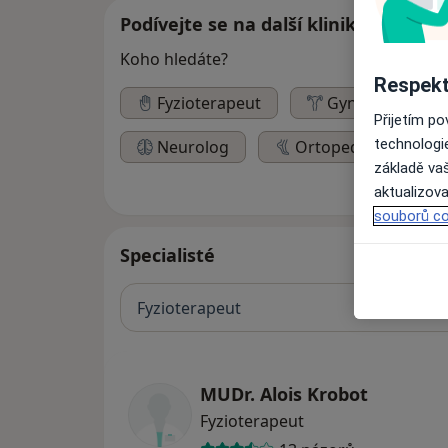
Podívejte se na další kliniky
Koho hledáte?
Respekt
Fyzioterapeut
Gynekolog
Přijetím p
technologi
Neurolog
Ortoped
základě vaš
aktualizova
souborů co
Specialisté
Fyzioterapeut
MUDr. Alois Krobot
Fyzioterapeut