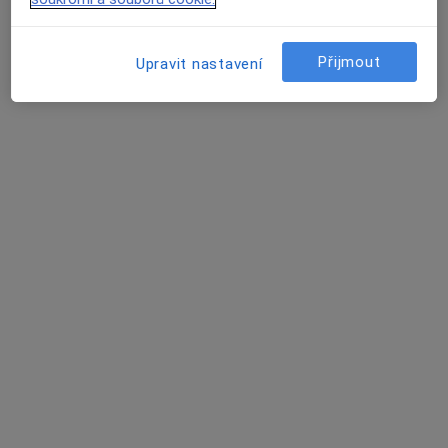
·
Více
Psychiatr, Anesteziolog, Chirurg
6 názorů
Přijmout
Upravit nastavení
Sušilovo náměstí 5, Olomouc
•
Mapa
Vojenská nemocnice Olomouc
Tato klinika nemá specialisty s dostupnými termíny v online kalendáři
Zobrazit profil
Železniční poliklinika Olomouc
·
Více
Psychiatr, Chirurg, Diabetolog