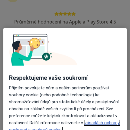
Poliklinika Olomouc s.r.o.
·
Více
Psychiatr, Chirurg, Dermatolog
Průměrné hodnocení na Apple a Play Store 4.5
57 názorů
třída Svobody 1067/32, Olomouc
•
Mapa
Poliklinika Olomouc s.r.o.
Tato klinika nemá specialisty s dostupnými termíny v online kalendáři
Zobrazit profil
Respektujeme vaše soukromí
Přijetím povolujete nám a našim partnerům používat
soubory cookie (nebo podobné technologie) ke
shromažďování údajů pro statistické účely a poskytování
obsahu na základě vašich zvyklostí při procházení. Své
preference můžete kdykoli zkontrolovat a aktualizovat v
nastavení. Další informace naleznete v
zásadách ochrany
Vojenská nemocnice Olomouc
soukromí a souborů cookie.