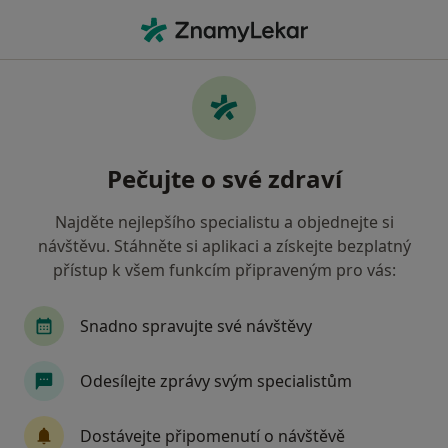
Hla
Psychiatrie • Olomouc, olomoucký
Filtry
• 1
Mapa
Psychiatrie Olomouc
Pečujte o své zdraví
Jak řadíme výsledky vyhledávání?
Najděte nejlepšího specialistu a objednejte si
návštěvu. Stáhněte si aplikaci a získejte bezplatný
Jakou pojišťovnu máte?
přístup k všem funkcím připraveným pro vás:
Snadno spravujte své návštěvy
Odesílejte zprávy svým specialistům
Dostávejte připomenutí o návštěvě