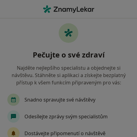
Hla
Diagnostika • Olomouc, olomoucký
Filtry
• 1
Mapa
Diagnostika Olomouc
Pečujte o své zdraví
Jak řadíme výsledky vyhledávání?
Najděte nejlepšího specialistu a objednejte si
návštěvu. Stáhněte si aplikaci a získejte bezplatný
Jakou pojišťovnu máte?
přístup k všem funkcím připraveným pro vás:
Snadno spravujte své návštěvy
Odesílejte zprávy svým specialistům
Dostávejte připomenutí o návštěvě