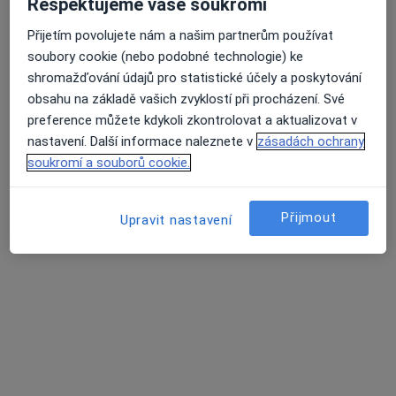
Respektujeme vaše soukromí
·
Více
Diagnostik, Chirurg, Dermatolog
57 názorů
Přijetím povolujete nám a našim partnerům používat
soubory cookie (nebo podobné technologie) ke
třída Svobody 1067/32, Olomouc
•
Mapa
shromažďování údajů pro statistické účely a poskytování
Poliklinika Olomouc s.r.o.
obsahu na základě vašich zvyklostí při procházení. Své
Tato klinika nemá specialisty s dostupnými termíny v online kalendáři
preference můžete kdykoli zkontrolovat a aktualizovat v
nastavení. Další informace naleznete v
zásadách ochrany
Zobrazit profil
soukromí a souborů cookie.
Přijmout
Upravit nastavení
Nemocnice Šternberk
·
Více
Diagnostik, Anesteziolog, Chirurg