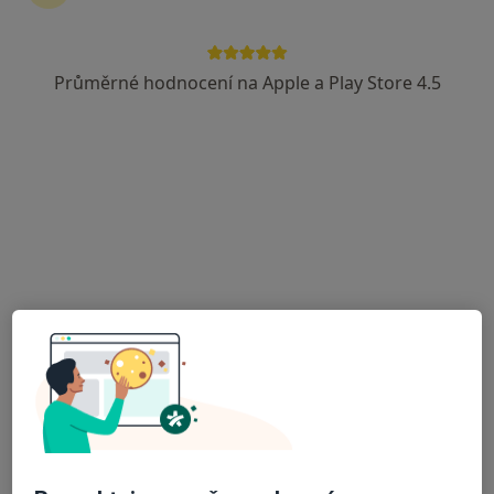
FETMED - Centrum fetální medicíny,
genetiky a gynekologie
Průměrné hodnocení na Apple a Play Store 4.5
·
Více
Diagnostik, Genetik, Gynekolog
Horní lán 1200/13, Olomouc
•
Mapa
FETMED - Centrum fetální medicíny, genetiky a gynekologie
Tato klinika nemá specialisty s dostupnými termíny v online kalendáři
Zobrazit profil
Poliklinika Olomouc s.r.o.