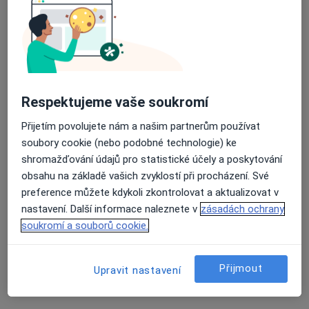
ISCARE Klinické centrum
·
Více
Diagnostik, Alergolog, Chirurg
6 názorů
Českomoravská 2510/19, Praha
•
Mapa
ISCARE Klinické centrum
Respektujeme vaše soukromí
Tato klinika nemá specialisty s dostupnými termíny v online kalendáři
Přijetím povolujete nám a našim partnerům používat
soubory cookie (nebo podobné technologie) ke
Zobrazit profil
shromažďování údajů pro statistické účely a poskytování
obsahu na základě vašich zvyklostí při procházení. Své
preference můžete kdykoli zkontrolovat a aktualizovat v
nastavení. Další informace naleznete v
zásadách ochrany
soukromí a souborů cookie.
Přijmout
Upravit nastavení
Psychologická ordinace Albrechtice - JS