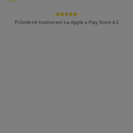
Průměrné hodnocení na Apple a Play Store 4.5
RehaGym
·
Více
Diagnostik, Fyzioterapeut, Psychoterapeut
1 názor
V Jehličí 2121, Praha
•
Mapa
RehaGym
Tato klinika nemá specialisty s dostupnými termíny v online kalendáři
Zobrazit profil