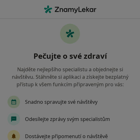
Hla
Diagnostika
Filtry
• 1
Mapa
Diagnostika
Pečujte o své zdraví
Jak řadíme výsledky vyhledávání?
Najděte nejlepšího specialistu a objednejte si
návštěvu. Stáhněte si aplikaci a získejte bezplatný
Vyberte město, ve kterém hledáte specialistu
přístup k všem funkcím připraveným pro vás:
Praha
Brno
Olomouc
Zlín
Ostra
Snadno spravujte své návštěvy
Odesílejte zprávy svým specialistům
Dostávejte připomenutí o návštěvě