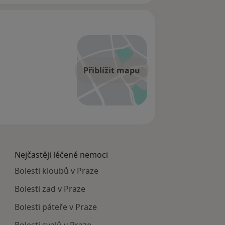
ách.
eme vyléčit Vaše obtíže s
Přiblížit mapu
Nejčastěji léčené nemoci
Bolesti kloubů v Praze
Bolesti zad v Praze
Bolesti páteře v Praze