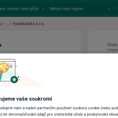
ace, nemoc nebo příjmení
Město nebo region
ha
Fyzioklinika S.r.o.
ěsta
Změna města
Dnes
7 Srpen
Tato
obj
Adresy
ujeme vaše soukromí
ovolujete nám a našim partnerům používat soubory cookie (nebo po
e) ke shromažďování údajů pro statistické účely a poskytování obs
apeutickou léčbou bolesti pohybového