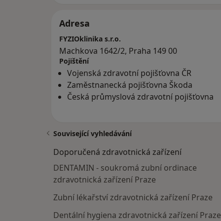
nabídka služeb na našich webových stránk
Adresa
Rádi Vám odborně, a šetrnou formou pomůž
dlouhodobým efektem.
FYZIOklinika s.r.o.
Velice se na Vás těšíme.
Machkova 1642/2, Praha 149 00
Pojištění
Vojenská zdravotní pojišťovna ČR
Zaměstnanecká pojišťovna Škoda
Česká průmyslová zdravotní pojišťovna
Související vyhledávání
Doporučená zdravotnická zařízení
DENTAMIN - soukromá zubní ordinace
zdravotnická zařízení Praze
Zubní lékařství zdravotnická zařízení Praze
Dentální hygiena zdravotnická zařízení Praze