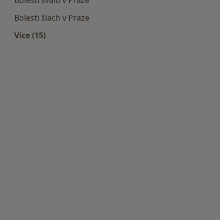
Bolesti svalů v Praze
Bolesti šlach v Praze
Více (15)
Více v kategorii: Nejčastěji léčené nemoci
cká zařízení