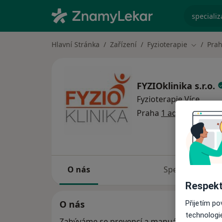
specializ
Hlavní Stránka
Zařízení
Fyzioterapie
Pra
Změna m
FYZIOklinika s.r.o.
Fyzioterapie
Více
Praha
1 adresa
O nás
Specialisté
Respekt
O nás
Přijetím p
technologi
Zabýváme se prevencí a manuální fyzioter