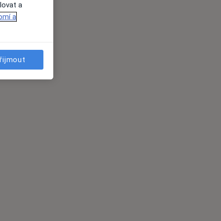
lovat a
omí a
řijmout