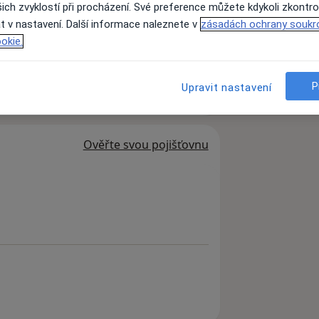
ich zvyklostí při procházení. Své preference můžete kdykoli zkontro
 nejmodernější Fokusovanou i Radiální
t v nastavení. Další informace naleznete v
zásadách ochrany soukr
 Posturomed, Podoskop, Vojtovu
okie.
P
Upravit nastavení
v oboru fyzioterapie a rehabilitace.
h stavů pohybového aparátu a
zioterapeuty s vysokoškolským a
Ověřte svou pojišťovnu
ioterapie, se specializací na tzv.
í z oboru neurofyziologie, vývojové
 a souvisejících oborů. Klademe důraz
lého pohybového systému, tak jak
ničí prezentují např. Doc. Dr.
ientů nabízíme pro léčbu bolesti
ou vlnu v ČR, manuální i přístrojové
ybrané zdravotní masáže, … viz