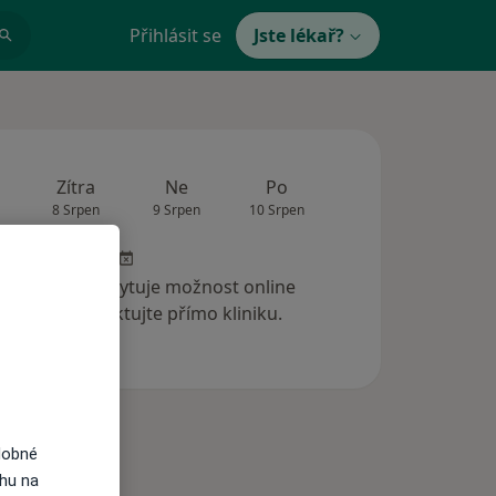
Přihlásit se
Jste lékař?
Zítra
Ne
Po
Út
St
8 Srpen
9 Srpen
10 Srpen
11 Srpen
12 Srp
 klinika neposkytuje možnost online
ednání. Kontaktujte přímo kliniku.
dobné
ahu na