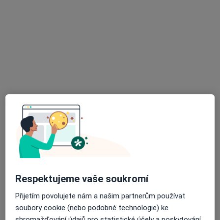
Mgr. Ondřej Hons
·
Více
Fyzioterapeut
182 názorů
Maďarská 1059, Bubeneč, Praha
•
Mapa
Ondřej Hons, Fyzioterapie
Fyzioterapie
3 000 Kč
Tento specialista nenabízí online rezervaci termínu na této adrese.
Rezervovat termín
Respektujeme vaše soukromí
Přijetím povolujete nám a našim partnerům používat
soubory cookie (nebo podobné technologie) ke
shromažďování údajů pro statistické účely a poskytování