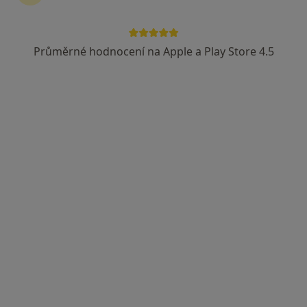
Průměrné hodnocení na Apple a Play Store 4.5
Mgr. Adam Severa
·
Více
Fyzioterapeut
148 názorů
Dobrovského 1303/13, Praha
•
Mapa
Fyzioterapie Adam Severa
Fyzioterapie
2 200 Kč
Tento specialista nenabízí online rezervaci termínu na této adrese.
Rezervovat termín