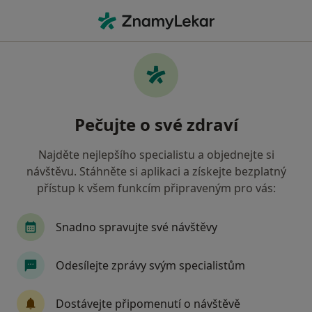
Hla
Bolesti Achilovy Šlachy • Praha, hl město Praha
Filtry
• 1
Mapa
Bolesti achilovy šlachy Praha
Pečujte o své zdraví
Jak řadíme výsledky vyhledávání?
Najděte nejlepšího specialistu a objednejte si
návštěvu. Stáhněte si aplikaci a získejte bezplatný
Jakého specialistu hledáte?
přístup k všem funkcím připraveným pro vás:
Fyzioterapeut
Chirurg
Specialista na est
Snadno spravujte své návštěvy
Odesílejte zprávy svým specialistům
Dostávejte připomenutí o návštěvě