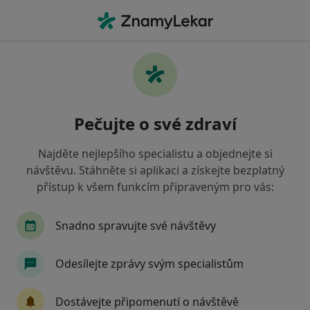
Hla
Co hledáte?
Hlavní Stránka
Nemoci
Bolesti Svalů
Bolesti svalů - informace,
Pečujte o své zdraví
specialisté, otázky a odpovědi
Najděte nejlepšího specialistu a objednejte si
návštěvu. Stáhněte si aplikaci a získejte bezplatný
přístup k všem funkcím připraveným pro vás:
Informace
Snadno spravujte své návštěvy
Odesílejte zprávy svým specialistům
Dbejte o své zdraví
Zůstaňte doma a vyberte online konzultaci pro
Dostávejte připomenutí o návštěvě