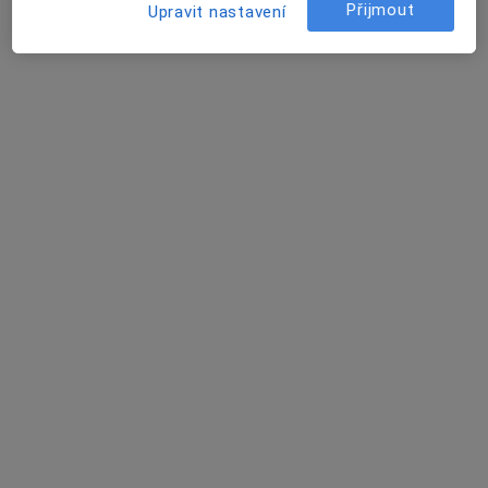
Radek Nitka
Přijmout
Upravit nastavení
Fyzioterapeut
Vratimov
Zuzana Gregorová
Fyzioterapeut, Lidový léčitel
Praha
Kateřina Hošková
Fyzioterapeut
Praha
Kateřina Koch
Fyzioterapeut