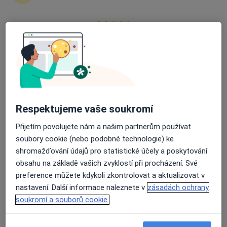
zahájení nebo pokračování léčby. Pokud to
potřebujete, můžete si také objednat návštěvu v
ordinaci.
Průměrné hodnocení na Apple a Play Store 4.5
Zobrazit profily specialistů
Jak to funguje?
Respektujeme vaše soukromí
Odborníci
Přijetím povolujete nám a našim partnerům používat
soubory cookie (nebo podobné technologie) ke
shromažďování údajů pro statistické účely a poskytování
obsahu na základě vašich zvyklostí při procházení. Své
Šimon Bílek
preference můžete kdykoli zkontrolovat a aktualizovat v
Fyzioterapeut
nastavení. Další informace naleznete v
zásadách ochrany
Plzeň
soukromí a souborů cookie.