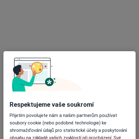
·
Více
Internista, Kardiolog
5 názorů
Sluneční náměstí 2588/14, Praha
•
Mapa
Kardiologie Interna Hůrka
Tento specialista nenabízí online rezervaci termínu na této adrese.
Rezervovat termín
Respektujeme vaše soukromí
Přijetím povolujete nám a našim partnerům používat
MUDr. Jaroslav Svoboda
soubory cookie (nebo podobné technologie) ke
shromažďování údajů pro statistické účely a poskytování
·
Více
Internista, Imunolog
obsahu na základě vašich zvyklostí při procházení. Své