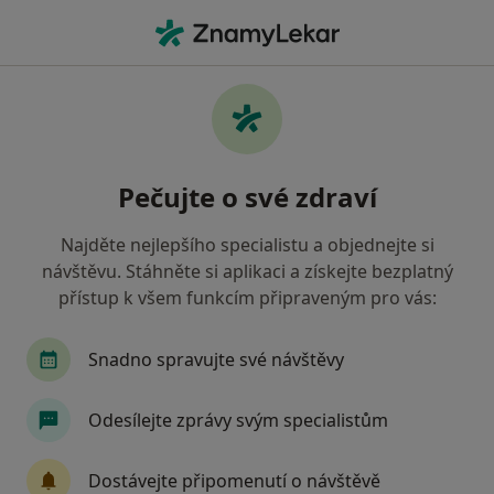
Hla
Internista • Praha, hl město Praha
Filtry
Mapa
Internista Praha
Pečujte o své zdraví
Jak řadíme výsledky vyhledávání?
Najděte nejlepšího specialistu a objednejte si
návštěvu. Stáhněte si aplikaci a získejte bezplatný
Jakou pojišťovnu máte?
přístup k všem funkcím připraveným pro vás:
Všeobecná zdravotní pojišťovna
Zdravotní poj
Snadno spravujte své návštěvy
Odesílejte zprávy svým specialistům
Dostávejte připomenutí o návštěvě