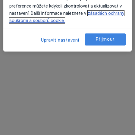
Liliová 221/13, Praha
•
Mapa
preference můžete kdykoli zkontrolovat a aktualizovat v
Vnitřní lékařství - klinická imunologie
nastavení. Další informace naleznete v
zásadách ochrany
Tento specialista nenabízí online rezervaci termínu na této adrese.
soukromí a souborů cookie.
Rezervovat termín
Přijmout
Upravit nastavení
MUDr. Dana Konfrštová
·
Více
Internista, Praktický lékař
25 názorů
Vítězné náměstí 10/829 (2. patro), Praha
•
Mapa
MUDr. Youngová & spol., s.r.o. (young+co)