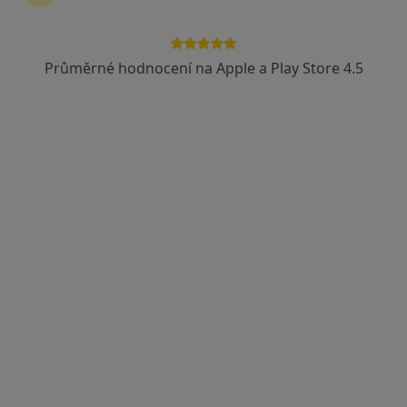
Průměrné hodnocení na Apple a Play Store 4.5
Dobro Clinic
·
Více
Internista, Dermatolog, Endokrinolog
Jankovcova 788/16, Praha
•
Mapa
Dobro Clinic
Tato klinika nemá specialisty s dostupnými termíny v online kalendáři
Zobrazit profil