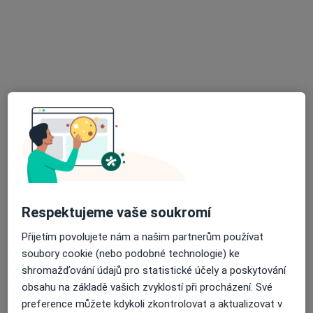
MUDr. Markéta Hauzarová
Internista
7 názorů
Pražská 2189, Benešov
•
Mapa
Interna Benešov s.r.o.
Tento specialista nenabízí online rezervaci termínu na této adrese.
Rezervovat termín
Respektujeme vaše soukromí
Přijetím povolujete nám a našim partnerům používat
soubory cookie (nebo podobné technologie) ke
shromažďování údajů pro statistické účely a poskytování
obsahu na základě vašich zvyklostí při procházení. Své
MUDr. Alena Škrlová
preference můžete kdykoli zkontrolovat a aktualizovat v
Internista