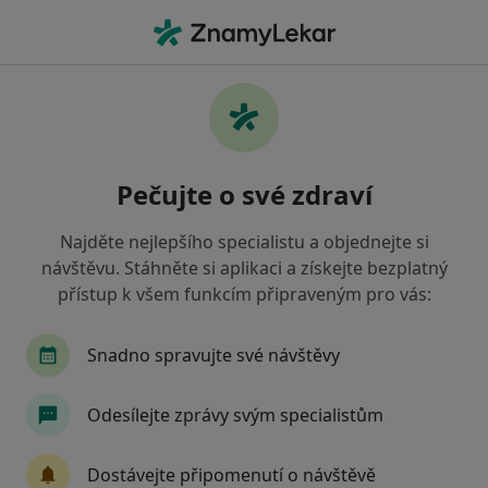
Hla
Internista • Benešov, středočeský
Filtry
Mapa
Internista Benešov
Pečujte o své zdraví
Jak řadíme výsledky vyhledávání?
Najděte nejlepšího specialistu a objednejte si
návštěvu. Stáhněte si aplikaci a získejte bezplatný
Jakou pojišťovnu máte?
přístup k všem funkcím připraveným pro vás:
Zdravotní pojišťovna ministerstva vnitra ČR
O
Snadno spravujte své návštěvy
Odesílejte zprávy svým specialistům
Dostávejte připomenutí o návštěvě