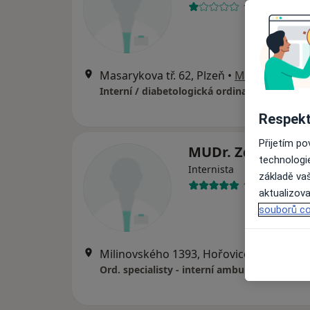
1 názor
Masarykova tř. 62, Plzeň
•
Mapa
Interní / diabetologická ordinace
Respekt
Přijetím p
MUDr. Zdeněk Pav
technologi
Internista
základě vaš
14 názorů
aktualizova
souborů co
Milinovského 1393, Hořovice
•
Mapa
Ord. specialisty - interní ambulance