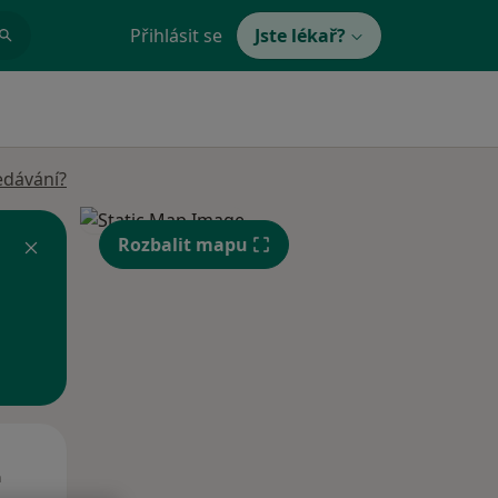
Přihlásit se
Jste lékař?
edávání?
Rozbalit mapu
St
Čt
Pá
n
12 Srpen
13 Srpen
14 Srpen