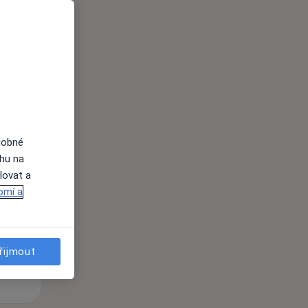
i
dobné
St
Čt
Pá
ahu na
n
12 Srpen
13 Srpen
14 Srpen
lovat a
omí a
i
řijmout