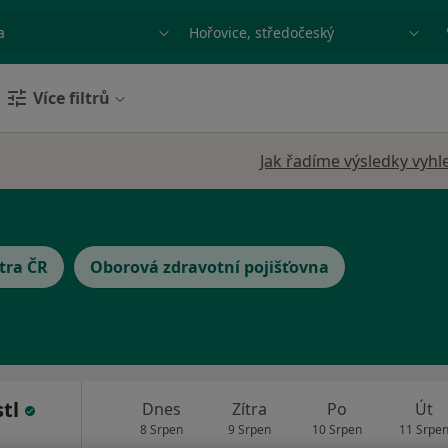
ace, nemoc nebo příjmení
Město nebo region
Více filtrů
Jak řadíme výsledky vyhl
tra ČR
Oborová zdravotní pojišťovna
stl
Dnes
Zítra
Po
Út
8 Srpen
9 Srpen
10 Srpen
11 Srpe