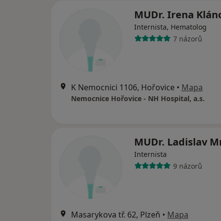
MUDr. Irena Klán
Internista, Hematolog
7 názorů
K Nemocnici 1106, Hořovice
•
Mapa
Nemocnice Hořovice - NH Hospital, a.s.
MUDr. Ladislav M
Internista
9 názorů
Masarykova tř. 62, Plzeň
•
Mapa