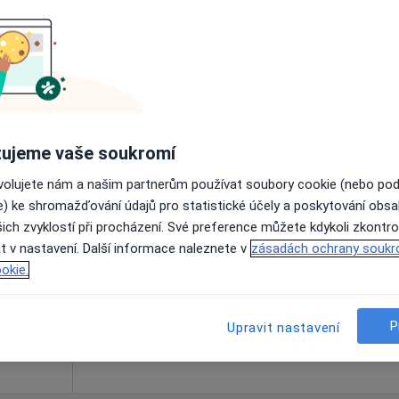
Online rezervace termínu není k dispozic
Rezervovat termín
ujeme vaše soukromí
ovolujete nám a našim partnerům používat soubory cookie (nebo po
lis
Dnes
Zítra
Po
Út
e) ke shromažďování údajů pro statistické účely a poskytování obs
8 Srpen
9 Srpen
10 Srpen
11 Srpe
ich zvyklostí při procházení. Své preference můžete kdykoli zkontro
t v nastavení. Další informace naleznete v
zásadách ochrany soukr
okie.
Online rezervace termínu není k dispozic
Rezervovat termín
P
Upravit nastavení