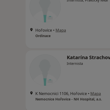
Internista, Praktický lékař
Hořovice
•
Mapa
Ordinace
Katarína Stracho
Internista
K Nemocnici 1106, Hořovice
•
Mapa
Nemocnice Hořovice - NH Hospital, a.s.