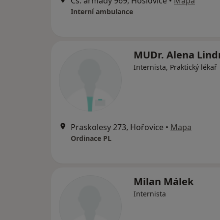
Čs. armády 969, Hoslovice
•
Mapa
Interní ambulance
MUDr. Alena Lind
Internista, Praktický lékař
Praskolesy 273, Hořovice
•
Mapa
Ordinace PL
Milan Málek
Internista