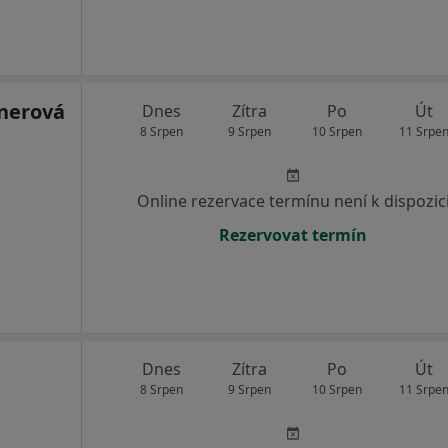
nerová
Dnes
Zítra
Po
Út
8 Srpen
9 Srpen
10 Srpen
11 Srpe
Online rezervace termínu není k dispozic
Rezervovat termín
Dnes
Zítra
Po
Út
8 Srpen
9 Srpen
10 Srpen
11 Srpe