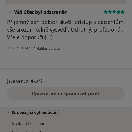
Váš účet byl odstraněn
Příjemný pan doktor, skvělí přístup k pacientům,
vše srozumitelně vysvětlí. Ochotný, profesionál.
Vřele doporučuji :)
podle názoru uživatele Váš účet byl odstraněn
12. září 2014
•
•
•
Nahlásit zneužití
Jste tento lékař?
Upravit nebo spravovat profil
Související vyhledávání
V okolí Hořovic