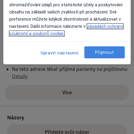
shromažďování údajů pro statistické účely a poskytování
obsahu na základě vašich zvyklostí při procházení. Své
Přiblížit mapu
preference můžete kdykoli zkontrolovat a aktualizovat v
se otevře v nové záložce
nastavení. Další informace naleznete v
zásadách ochrany
soukromí a souborů cookie.
Dostupnost
Na této adrese online kalendář není aktivní
Co mám v takové situaci udělat?
Přijmout
Upravit nastavení
Způsoby platby (soukromé návštěvy)
Na teto adrese lékař přijímá pacienty na pojišťovnu
Detaily
Více
o adrese
Názory
Přidejte svůj názor