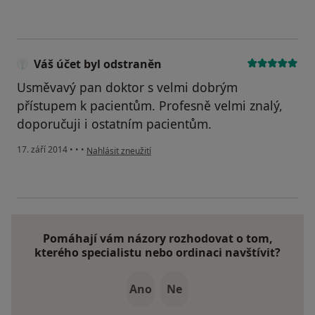
Váš účet byl odstraněn
Usměvavý pan doktor s velmi dobrým
přístupem k pacientům. Profesně velmi znalý,
doporučuji i ostatním pacientům.
podle názoru uživatele Váš účet byl odstraněn
17. září 2014
•
•
•
Nahlásit zneužití
Pomáhají vám názory rozhodovat o tom,
kterého specialistu nebo ordinaci navštívit?
Ano
Ne