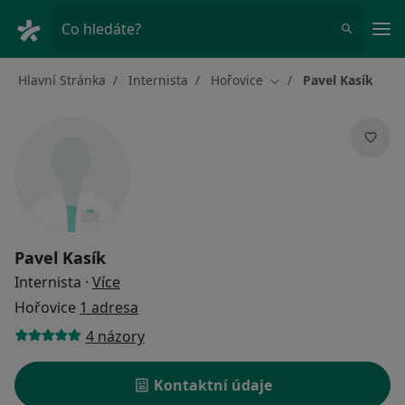
Hla
Co hledáte?
Hlavní Stránka
Internista
Hořovice
Pavel Kasík
Změna města
Pavel Kasík
o specializacích
Internista
·
Více
Hořovice
1 adresa
4 názory
Kontaktní údaje