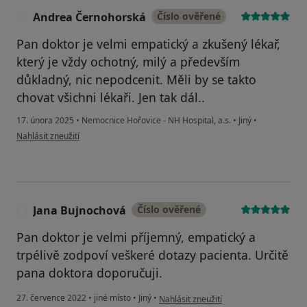
Andrea Černohorská
Číslo ověřené
A
Pan doktor je velmi empatický a zkušený lékař,
který je vždy ochotný, milý a především
důkladný, nic nepodcenit. Měli by se takto
chovat všichni lékaři. Jen tak dál..
17. února 2025
•
Nemocnice Hořovice - NH Hospital, a.s.
•
Jiný
•
podle názoru uživatele Andrea Černohorská
Nahlásit zneužití
Jana Bujnochová
Číslo ověřené
J
Pan doktor je velmi příjemný, empatický a
trpélivě zodpoví veškeré dotazy pacienta. Určitě
pana doktora doporučuji.
podle názoru uživatele Jana Bujnochov
27. července 2022
•
jiné místo
•
Jiný
•
Nahlásit zneužití