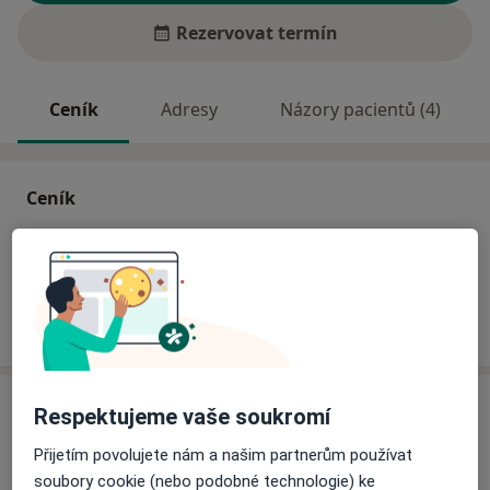
Rezervovat termín
Ceník
Adresy
Názory pacientů (4)
Ceník
Informace o službách a cenách nejsou k dispozici
Tento specialista ještě nepřidával žádné informace o
svých službách.
Adresa
Respektujeme vaše soukromí
Přijetím povolujete nám a našim partnerům používat
Nemocnice Hořovice - NH Hospital, a.s.
soubory cookie (nebo podobné technologie) ke
K Nemocnici 1106,
Hořovice
268 31