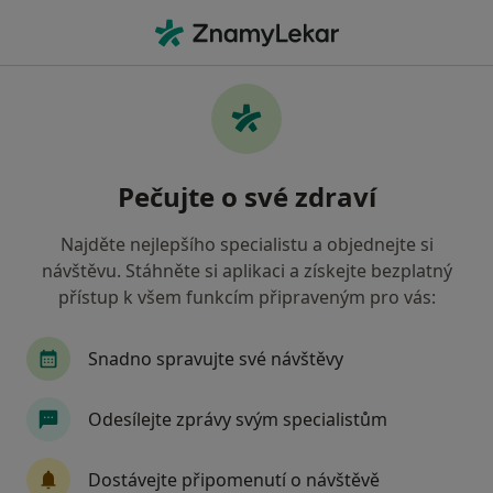
Hla
Internista • Hořovice, středočeský
Filtry
• 1
Mapa
Doporučení internisté s Vojenská zdravotní
Pečujte o své zdraví
pojišťovna ČR Hořovice
Jak řadíme výsledky vyhledávání?
Najděte nejlepšího specialistu a objednejte si
návštěvu. Stáhněte si aplikaci a získejte bezplatný
přístup k všem funkcím připraveným pro vás:
Snadno spravujte své návštěvy
Odesílejte zprávy svým specialistům
MUDr. Zdeněk Pavlis
Dostávejte připomenutí o návštěvě
Internista