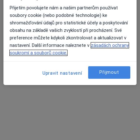
K Nemocnici 1106, Hořovice
•
Mapa
Přijetím povolujete nám a našim partnerům používat
Nemocnice Hořovice - NH Hospital, a.s.
soubory cookie (nebo podobné technologie) ke
shromažďování údajů pro statistické účely a poskytování
Tento specialista nenabízí online rezervaci termínu na této adrese.
obsahu na základě vašich zvyklostí při procházení. Své
Rezervovat termín
preference můžete kdykoli zkontrolovat a aktualizovat v
nastavení. Další informace naleznete v
zásadách ochrany
soukromí a souborů cookie.
Přijmout
Upravit nastavení
MUDr. Marta Jedličková
Internista, Diabetolog
4 názory
K nemocnici 1106, Hořovice
•
Mapa