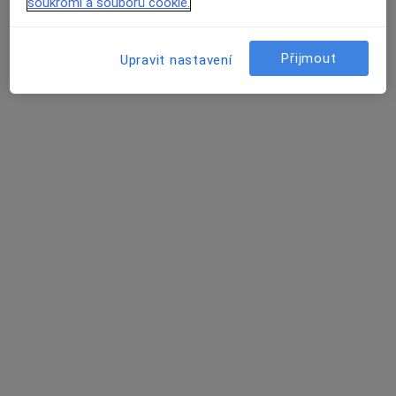
Tento specialista nenabízí online rezervaci termínu na této adrese.
soukromí a souborů cookie.
Rezervovat termín
Přijmout
Upravit nastavení
Eva Forstová
Internista, Praktický lékař
10 názorů
č.d. 155, Kněževes
•
Mapa
Ordinace PL pro dospělé
Tento specialista nenabízí online rezervaci termínu na této adrese.