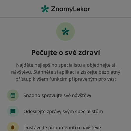
Hla
Internista • Kladno, středočeský
Filtry
• 1
Mapa
Doporučení internisté s Vojenská zdravotní
Pečujte o své zdraví
pojišťovna ČR Kladno
Jak řadíme výsledky vyhledávání?
Najděte nejlepšího specialistu a objednejte si
návštěvu. Stáhněte si aplikaci a získejte bezplatný
přístup k všem funkcím připraveným pro vás:
Snadno spravujte své návštěvy
Odesílejte zprávy svým specialistům
MUDr. Stanislava Rothová
Dostávejte připomenutí o návštěvě
·
Více
Internista, Diabetolog