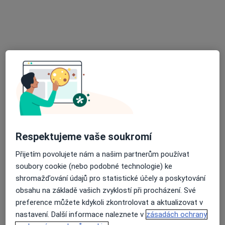
Sam.ordinace prakt.lékaře pro dospělé
Tento specialista nenabízí online rezervaci termínu na této adrese.
Rezervovat termín
Respektujeme vaše soukromí
Pavla Hettychová
Přijetím povolujete nám a našim partnerům používat
soubory cookie (nebo podobné technologie) ke
Internista, Praktický lékař
shromažďování údajů pro statistické účely a poskytování
11 názorů
obsahu na základě vašich zvyklostí při procházení. Své
Vrchlického 636, Kralupy nad Vltavou
•
Mapa
preference můžete kdykoli zkontrolovat a aktualizovat v
Ordinace PL pro dospělé
nastavení. Další informace naleznete v
zásadách ochrany