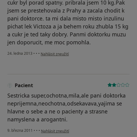
cukr byl porad spatny. pribrala jsem 10 kg.Pak
jsem se prestehovala z Prahy a zacala chodit k
pani doktorce. ta mi dala misto misto inzulinu
pichat lek Victoza a ja behem roku zhubla 15 kg
a cukr je ted taky dobry. Panmi doktorku muzu
jen doporucit, me moc pomohla.
podle názoru uživatele Váš účet byl odstraněn
24. ledna 2013
•
•
•
Nahlásit zneužití
Pacient
Sestricka super,ochotna,mila,ale pani doktorka
neprijemna,neochotna,odsekavava,yajima se
hlavne o sebe a ne o pacienty a strasne
namyslena a arogantni.
podle názoru uživatele Pacient
9. března 2011
•
•
•
Nahlásit zneužití