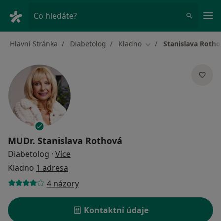
Hla
Co hledáte?
Hlavní Stránka
Diabetolog
Kladno
Stanislava Roth
Změna města
MUDr.
Stanislava Rothová
o specializacích
Diabetolog
·
Více
Kladno
1 adresa
4 názory
Kontaktní údaje