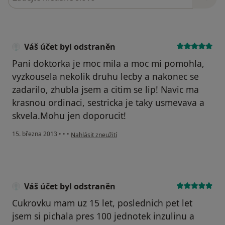
Váš účet byl odstraněn
Pani doktorka je moc mila a moc mi pomohla,
vyzkousela nekolik druhu lecby a nakonec se
zadarilo, zhubla jsem a citim se lip! Navic ma
krasnou ordinaci, sestricka je taky usmevava a
skvela.Mohu jen doporucit!
podle názoru uživatele Váš účet byl odstraněn
15. března 2013
•
•
•
Nahlásit zneužití
Váš účet byl odstraněn
Cukrovku mam uz 15 let, poslednich pet let
jsem si pichala pres 100 jednotek inzulinu a