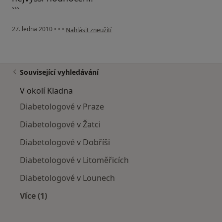
```
podle názoru uživatele Pacient
27. ledna 2010
•
•
•
Nahlásit zneužití
Související vyhledávání
V okolí Kladna
Diabetologové v Praze
Diabetologové v Žatci
Diabetologové v Dobříši
Diabetologové v Litoměřicích
Diabetologové v Lounech
Více (1)
Více v kategorii: V okolí Kladna