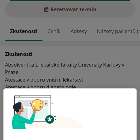
Rezervovat termín
Zkušenosti
Ceník
Adresy
Názory pacientů (
Zkušenosti
Absolventka I. lékařské fakulty University Karlovy v
Praze
Atestace v oboru vnitřní lékařství
Atestace v oboru diabetologie
Praxe v oboru diabetologie více než 30 let
Odborník na:
Diabetologie
Vnitřní lékařství - interna
Hlavní léčená onemocnění