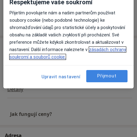
Respektujeme vaše soukromí
Diabetes 1. typu
Diabetes 2. typu
Přijetím povolujete nám a našim partnerům používat
soubory cookie (nebo podobné technologie) ke
Více
o zkušenostech
shromažďování údajů pro statistické účely a poskytování
obsahu na základě vašich zvyklostí při procházení. Své
preference můžete kdykoli zkontrolovat a aktualizovat v
Služby a ceník služeb
nastavení. Další informace naleznete v
zásadách ochrany
soukromí a souborů cookie.
Dietní poradenství
Detaily
Přijmout
Upravit nastavení
Inzulínová pumpa
Detaily
Jak fungují ceny?
Adresa