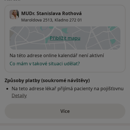
MUDr. Stanislava Rothová
Maroldova 2513,
Kladno
272 01
Přiblížit mapu
se otevře v nové záložce
Dostupnost
Na této adrese online kalendář není aktivní
Co mám v takové situaci udělat?
Způsoby platby (soukromé návštěvy)
Na teto adrese lékař přijímá pacienty na pojišťovnu
Detaily
Více
o adrese