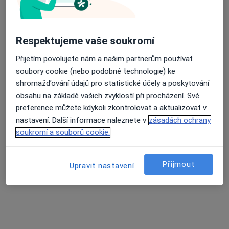
MUDr. Hana Budínská
Diabetolog
Průměrné hodnocení na Apple a Play Store 4.5
7 názorů
Respektujeme vaše soukromí
Přijetím povolujete nám a našim partnerům používat
Adresa 1
Adresa 2
soubory cookie (nebo podobné technologie) ke
shromažďování údajů pro statistické účely a poskytování
Rybalkova 1400, Louny
•
Mapa
obsahu na základě vašich zvyklostí při procházení. Své
Ord. lékaře specialisty - diabetologie
preference můžete kdykoli zkontrolovat a aktualizovat v
Tento specialista nenabízí online rezervaci termínu na této adrese.
nastavení. Další informace naleznete v
zásadách ochrany
soukromí a souborů cookie.
Rezervovat termín
Přijmout
Upravit nastavení