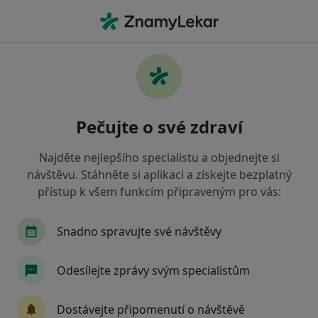
Hla
Diabetolog • Litvínov, ústecký
Filtry
Mapa
Diabetolog Litvínov
Pečujte o své zdraví
Jak řadíme výsledky vyhledávání?
Najděte nejlepšího specialistu a objednejte si
návštěvu. Stáhněte si aplikaci a získejte bezplatný
Jakou pojišťovnu máte?
přístup k všem funkcím připraveným pro vás:
Snadno spravujte své návštěvy
Odesílejte zprávy svým specialistům
Dostávejte připomenutí o návštěvě