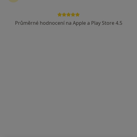
MUDr. Libor Staněk
Diabetolog, Kardiolog
Průměrné hodnocení na Apple a Play Store 4.5
5 názorů
Viléma Blodka 5683, Chomutov
•
Mapa
IČO:47287322
Tento specialista nenabízí online rezervaci termínu na této adrese.
Rezervovat termín
MUDr. Dana Ácsová