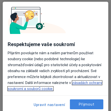
Diabetolog
8 názorů
Pohraniční stráže 1/1288, Červené Janovice
•
Mapa
Interní a diabetologická ordinace
Tento specialista nenabízí online rezervaci termínu na této adrese.
Rezervovat termín
Respektujeme vaše soukromí
Přijetím povolujete nám a našim partnerům používat
soubory cookie (nebo podobné technologie) ke
shromažďování údajů pro statistické účely a poskytování
obsahu na základě vašich zvyklostí při procházení. Své
preference můžete kdykoli zkontrolovat a aktualizovat v
nastavení. Další informace naleznete v
zásadách ochrany
soukromí a souborů cookie.
MUDr. Miroslav Konvalinka
Přijmout
Upravit nastavení
Diabetolog